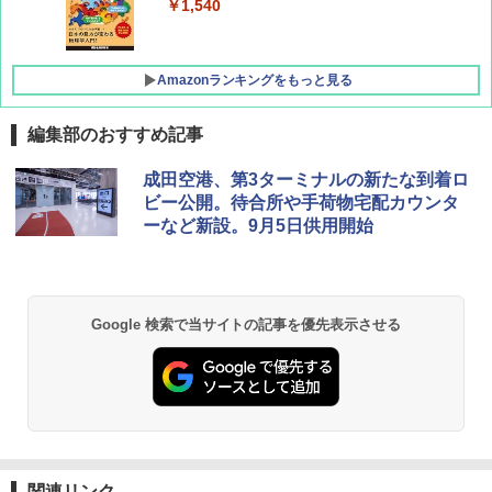
￥1,500
￥1,540
Amazonランキングをもっと見る
編集部のおすすめ記事
[キャンパーズコレクション 山善] ポップアッ
GRANDOOR ステンレス保冷剤 2個セット 2
成田空港、第3ターミナルの新たな到着ロ
プテント 傘みたいに広げて畳める パッとサ
026リニューアル 急速冷凍 空間倍増 衛生的
ビー公開。待合所や手荷物宅配カウンタ
ッとサンシェード キューブ フルクローズ メ
コンパクト 保冷力長持ち
ーなど新設。9月5日供用開始
ッシュ 簡単設置 ワンタッチテント キャンプ
&ハイキング カーキ PATC-150(KH)
￥2,980
￥6,832
ポインターライト 強力 小型 緑色/赤色/青紫色
Google 検索で当サイトの記事を優先表示させる
USB充電式 高精度 超長距離照射 長時間使用
PYKES PEAK (パイクスピーク) 着替えテン
可能 安全ロック付き 高安全性 金属製耐久 コ
ト プライバシー テント 【中が透けない】 1
ンパクト多機能設計 持ち運び便利 アウトド
人用 折りたたみ 防災グッズ 災害用トイレ ビ
ア/オフィス/教育現場/展示会用 緑
ーチ ピクニック ポップアップテント 携帯 簡
易 トイレテント (オリーブ)
￥1,180
￥-
DEWEL パラソル 大型 ビーチ アウトドアパ
関連リンク