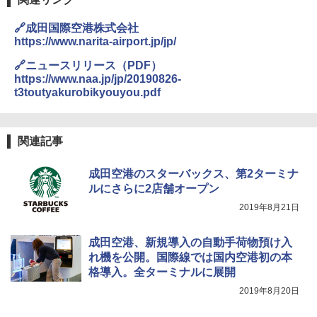
ラソル ガーデン サイトシート付 折りたたみ
ENDLESS BASE 《めざましテレビで紹介》
防水 UVカット 4段階高さ調整 軽量 収納袋付
🔗成田国際空港株式会社
テント ワンタッチ RENEW 幅200 2-3人用 43
き
https://www.narita-airport.jp/jp/
500002(89232)
￥6,459
🔗ニュースリリース（PDF）
￥5,499
https://www.naa.jp/jp/20190826-
t3toutyakurobikyouyou.pdf
熊撃退スプレー 熊よけスプレー 熊スプレー
[キャンパーズコレクション 山善] 傘みたいに
【日本企業販売】超強力クマ対策スプレー 30
広げるだけ パッとサッとテント ブラックコ
0ml（連続噴射30秒）110ml（連続噴射15
ーティング フルクローズ メッシュ 3-4人用
秒）射程5～10m 安全ロック搭載 携帯収納袋
関連記事
簡単設置 ポップアップテント エクルベージ
付き ヒグマ・イノシシ対策 自治体・教育機
ュ(BC仕様) PATC-150B(EB)
関の購入実績 登山・キャンプ・アウトドア・
防災用品 長期保存可能 緊急時用 日本国内発
成田空港のスターバックス、第2ターミナ
送
￥8,991
ルにさらに2店舗オープン
2019年8月21日
￥3,680
Coleman(コールマン) ツーリングドーム/LD
X 2人用 3人用 キャンプ アウトドア フェス
成田空港、新規導入の自動手荷物預け入
収納 コンパクト 簡単設営 カンガルーテント
ソーラー LED ランタン Type-C 充電式 ソー
れ機を公開。国際線では国内空港初の本
ソロキャンプ ソロテント
ラーランタン IP65防水 キャンプ用品 防災グ
格導入。全ターミナルに展開
ッズ 6種類のライトモード 防災 吊り下げ 折
り畳み式 キャンプソーラーライト防災 停電
￥20,718
2019年8月20日
節電対策 超高輝度 日本語取扱説明書付き