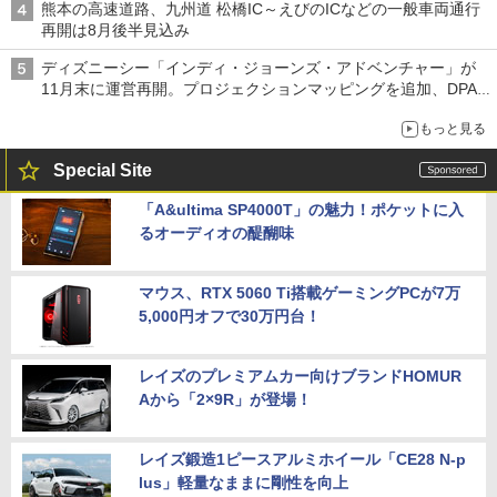
熊本の高速道路、九州道 松橋IC～えびのICなどの一般車両通行
再開は8月後半見込み
ディズニーシー「インディ・ジョーンズ・アドベンチャー」が
11月末に運営再開。プロジェクションマッピングを追加、DPA
は1500円
もっと見る
Special Site
「A&ultima SP4000T」の魅力！ポケットに入
るオーディオの醍醐味
マウス、RTX 5060 Ti搭載ゲーミングPCが7万
5,000円オフで30万円台！
レイズのプレミアムカー向けブランドHOMUR
Aから「2×9R」が登場！
レイズ鍛造1ピースアルミホイール「CE28 N-p
lus」軽量なままに剛性を向上