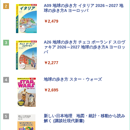
Coyote No.89 特集 星野道夫 夢見る旅
A09 地球の歩き方 イタリア 2026～2027 地
球の歩き方A ヨーロッパ
￥1,540
￥2,479
山と溪谷 2026年8月号「南アルプス大全」
A26 地球の歩き方 チェコ ポーランド スロヴ
ァキア 2026～2027 地球の歩き方A ヨーロッ
パ
￥1,540
￥2,277
AIRLINE（エアライン）2026年9月号【特
地球の歩き方 スター・ウォーズ
集】ボーイング110周年を祝して！
￥2,695
￥1,760
BE-PAL(ビ-パル) 2026年 9 月号【特別付録:
新しい日本地理 地図・統計・移動から読み
SOTO ミニマル"旅"財布 ランダム2種】
解く (講談社現代新書)