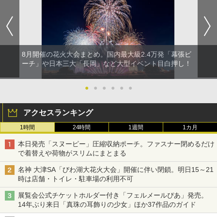
8月開催の花火大会まとめ。国内最大級2.4万発「幕張ビ
ーチ」や日本三大「長岡」など大型イベント目白押し！
●
●
●
●
●
●
アクセスランキング
1時間
24時間
1週間
1カ月
本日発売「スヌーピー」圧縮収納ポーチ。ファスナー閉めるだけ
で着替えや荷物がスリムにまとまる
名神 大津SA「びわ湖大花火大会」開催に伴い閉鎖。明日15～21
時は店舗・トイレ・駐車場の利用不可
展覧会公式チケットホルダー付き「フェルメールぴあ」発売。
14年ぶり来日「真珠の耳飾りの少女」ほか37作品のガイド