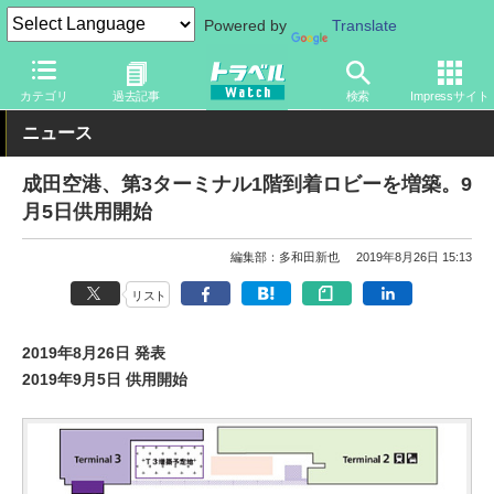
Powered by
Translate
トラベル Watch
旅の方法
空旅
空港
カテゴリ
過去記事
検索
Impressサイト
ニュース
成田空港、第3ターミナル1階到着ロビーを増築。9
月5日供用開始
編集部：多和田新也
2019年8月26日 15:13
リスト
2019年8月26日 発表
2019年9月5日 供用開始