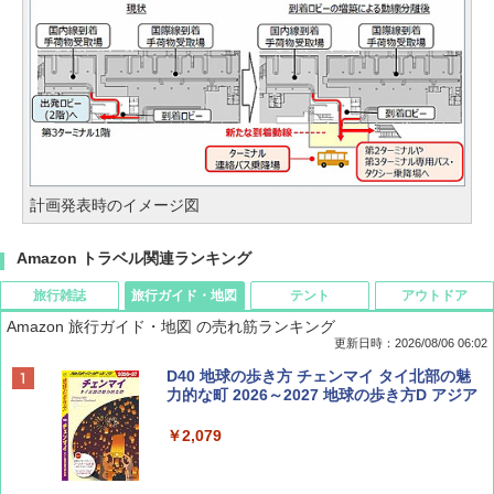
計画発表時のイメージ図
Amazon トラベル関連ランキング
旅行雑誌
旅行ガイド・地図
テント
アウトドア
Amazon 旅行ガイド・地図 の売れ筋ランキング
更新日時：2026/08/06 06:02
ディズニーファン ２０２６年 ９月号 [雑
D40 地球の歩き方 チェンマイ タイ北部の魅
誌] (ＤＩＳＮＥＹ ＦＡＮ)
力的な町 2026～2027 地球の歩き方D アジア
￥713
￥2,079