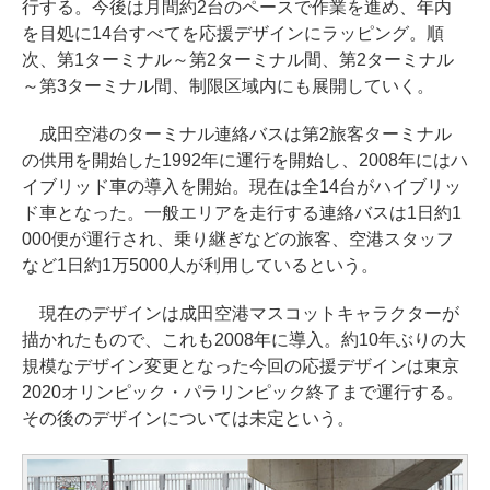
行する。今後は月間約2台のペースで作業を進め、年内
を目処に14台すべてを応援デザインにラッピング。順
次、第1ターミナル～第2ターミナル間、第2ターミナル
～第3ターミナル間、制限区域内にも展開していく。
成田空港のターミナル連絡バスは第2旅客ターミナル
の供用を開始した1992年に運行を開始し、2008年にはハ
イブリッド車の導入を開始。現在は全14台がハイブリッ
ド車となった。一般エリアを走行する連絡バスは1日約1
000便が運行され、乗り継ぎなどの旅客、空港スタッフ
など1日約1万5000人が利用しているという。
現在のデザインは成田空港マスコットキャラクターが
描かれたもので、これも2008年に導入。約10年ぶりの大
規模なデザイン変更となった今回の応援デザインは東京
2020オリンピック・パラリンピック終了まで運行する。
その後のデザインについては未定という。