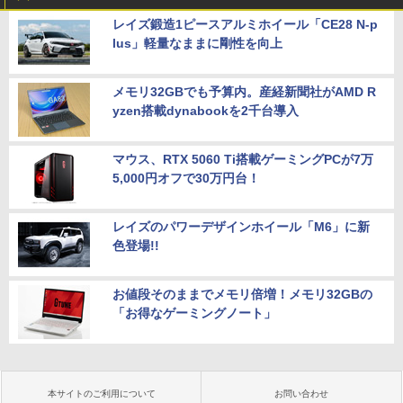
レイズ鍛造1ピースアルミホイール「CE28 N-p
lus」軽量なままに剛性を向上
メモリ32GBでも予算内。産経新聞社がAMD R
yzen搭載dynabookを2千台導入
マウス、RTX 5060 Ti搭載ゲーミングPCが7万
5,000円オフで30万円台！
レイズのパワーデザインホイール「M6」に新
色登場!!
お値段そのままでメモリ倍増！メモリ32GBの
「お得なゲーミングノート」
本サイトのご利用について
お問い合わせ