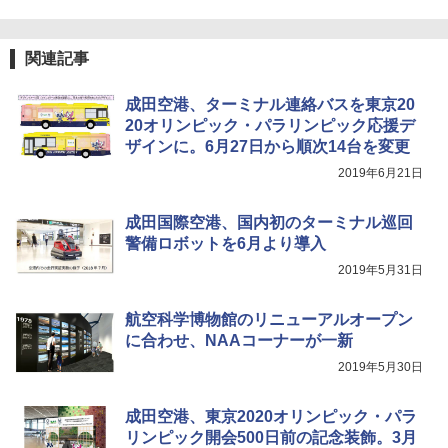
【日本企業販売】超強力クマ対策スプレー 30
0ml（連続噴射30秒）110ml（連続噴射15
秒）射程5～10m 安全ロック搭載 携帯収納袋
[キャンパーズコレクション 山善] 傘みたいに
付き ヒグマ・イノシシ対策 自治体・教育機
広げるだけ パッとサッとテント ブラックコ
関連記事
関の購入実績 登山・キャンプ・アウトドア・
ーティング フルクローズ メッシュ 3-4人用
防災用品 長期保存可能 緊急時用 日本国内発
簡単設置 ポップアップテント エクルベージ
送
成田空港、ターミナル連絡バスを東京20
ュ(BC仕様) PATC-150B(EB)
20オリンピック・パラリンピック応援デ
￥3,680
￥9,990
ザインに。6月27日から順次14台を変更
2019年6月21日
ポインターライト 強力 小型 緑色/赤色/青紫色
[キャンパーズコレクション 山善] 傘みたいに
USB充電式 高精度 超長距離照射 長時間使用
広げるだけ パッとサッとテント キューブワ
成田国際空港、国内初のターミナル巡回
可能 安全ロック付き 高安全性 金属製耐久 コ
イド ブラックコーティング フルクローズ メ
警備ロボットを6月より導入
ンパクト多機能設計 持ち運び便利 アウトド
ッシュ 4人用 簡単設置 ポップアップテント P
ア/オフィス/教育現場/展示会用 緑
ATCW-150B エクルベージュ
2019年5月31日
￥1,180
￥-
航空科学博物館のリニューアルオープン
に合わせ、NAAコーナーが一新
2019年5月30日
成田空港、東京2020オリンピック・パラ
リンピック開会500日前の記念装飾。3月