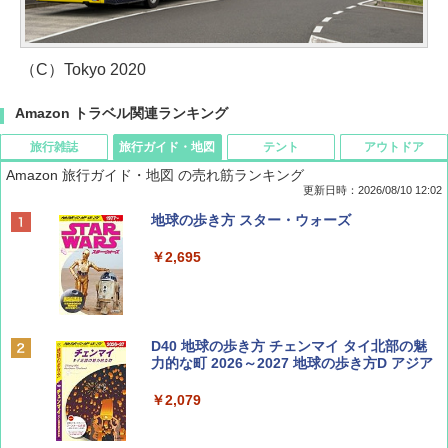
（C）Tokyo 2020
Amazon トラベル関連ランキング
旅行雑誌
旅行ガイド・地図
テント
アウトドア
Amazon 旅行ガイド・地図 の売れ筋ランキング
更新日時：2026/08/10 12:02
BE-PAL(ビ-パル) 2026年 10 月号【特別付録:
地球の歩き方 スター・ウォーズ
ノルディスク 4ホール鋳鉄スキレット】
￥2,695
￥1,540
BE-PAL(ビ-パル) 2026年 9 月号【特別付録:
D40 地球の歩き方 チェンマイ タイ北部の魅
SOTO ミニマル"旅"財布 ランダム2種】
力的な町 2026～2027 地球の歩き方D アジア
￥1,500
￥2,079