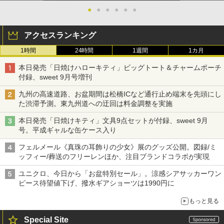
●
●
●
●
●
●
アクセスランキング
1時間
24時間
1週間
1カ月
本日発売「日焼けハローキティ」ビッグトート＆チャームポーチ
付録、sweet 9月号増刊
九州の高速道路、お盆期間は松橋ICなど通行止め端末を先頭にし
た渋滞予測。東九州道への迂回は料金調整を実施
本日発売「日焼けキティ」文具9点セットが付録、sweet 9月
号。平成ギャルな缶ケース入り
フェルメール《真珠の耳飾りの少女》展のグッズ公開。図録/ミ
ッフィー/葬送のフリーレンほか、注目ブランドコラボが実現
ユニクロ、今日から「お盆特別セール」。涼感シアサッカーワン
ピース待望値下げ、撥水ギアショーツは1990円に
もっと見る
Special Site