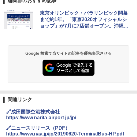
編集部のおすすめ記事
[キャンパーズコレクション 山善] ポップアッ
DEWEL パラソル 大型 ビーチ アウトドアパ
東京オリンピック・パラリンピック開幕
プテント 傘みたいに広げて畳める パッとサ
ラソル ガーデン サイトシート付 折りたたみ
まで約1年。「東京2020オフィシャルシ
ッとサンシェード キューブ フルクローズ メ
防水 UVカット 4段階高さ調整 軽量 収納袋付
ョップ」が7月に7店舗オープン。沖縄初
ッシュ 簡単設置 ワンタッチテント キャンプ
き
&ハイキング カーキ PATC-150(KH)
店舗や期間限定ショップも
￥6,459
￥6,841
Google 検索で当サイトの記事を優先表示させる
GRANDOOR ステンレス保冷剤 2個セット 2
ENDLESS BASE 《めざましテレビで紹介》
026リニューアル 急速冷凍 空間倍増 衛生的
テント ワンタッチ RENEW 幅200 2-3人用 43
コンパクト 保冷力長持ち
500002(88859)
￥2,980
￥5,999
Across やわらか保冷剤 日本製 固まらない 1
PYKES PEAK (パイクスピーク) 着替えテン
1cm ソフト 2個セット (2個セット)
関連リンク
ト プライバシー テント 【中が透けない】 1
人用 折りたたみ 防災グッズ 災害用トイレ ビ
￥680
🔗成田国際空港株式会社
ーチ ピクニック ポップアップテント 携帯 簡
https://www.narita-airport.jp/jp/
易 トイレテント (オリーブ)
🔗ニュースリリース（PDF）
￥4,836
熊撃退スプレー 熊よけスプレー 熊スプレー
https://www.naa.jp/jp/20190620-TerminalBus-HP.pdf