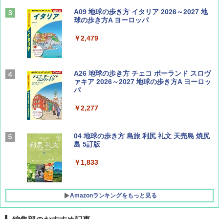
ディズニーファン ２０２６年 ９月号 [雑
A09 地球の歩き方 イタリア 2026～2027 地
誌] (ＤＩＳＮＥＹ ＦＡＮ)
球の歩き方A ヨーロッパ
￥713
￥2,479
山と溪谷 2026年8月号「南アルプス大全」
A26 地球の歩き方 チェコ ポーランド スロヴ
ァキア 2026～2027 地球の歩き方A ヨーロッ
パ
￥1,540
￥2,277
サライ 2026年 9月号 [雑誌]
04 地球の歩き方 島旅 利尻 礼文 天売島 焼尻
島 5訂版
￥600
￥1,833
Amazonランキングをもっと見る