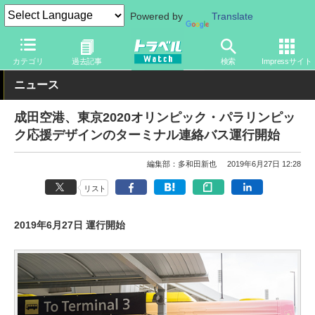
Powered by
Translate
トラベル Watch
旅の方法
空旅
空港
カテゴリ
過去記事
検索
Impressサイト
ニュース
成田空港、東京2020オリンピック・パラリンピッ
ク応援デザインのターミナル連絡バス運行開始
編集部：多和田新也
2019年6月27日 12:28
リスト
2019年6月27日 運行開始