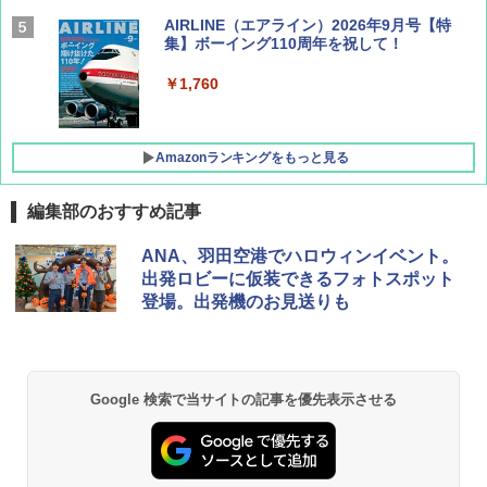
AIRLINE（エアライン）2026年9月号【特
集】ボーイング110周年を祝して！
￥1,760
Amazonランキングをもっと見る
編集部のおすすめ記事
地球の歩き方 スター・ウォーズ
[キャンパーズコレクション 山善] ポップアッ
GRANDOOR ステンレス保冷剤 2個セット 2
ANA、羽田空港でハロウィンイベント。
プテント 傘みたいに広げて畳める パッとサ
026リニューアル 急速冷凍 空間倍増 衛生的
出発ロビーに仮装できるフォトスポット
ッとサンシェード キューブ フルクローズ メ
コンパクト 保冷力長持ち
￥2,695
登場。出発機のお見送りも
ッシュ 簡単設置 ワンタッチテント キャンプ
&ハイキング カーキ PATC-150(KH)
￥2,980
￥6,830
D40 地球の歩き方 チェンマイ タイ北部の魅
DEWEL パラソル 大型 ビーチ アウトドアパ
Google 検索で当サイトの記事を優先表示させる
力的な町 2026～2027 地球の歩き方D アジア
ラソル ガーデン サイトシート付 折りたたみ
PYKES PEAK (パイクスピーク) 着替えテン
防水 UVカット 4段階高さ調整 軽量 収納袋付
ト プライバシー テント 【中が透けない】 1
き
￥2,079
人用 折りたたみ 防災グッズ 災害用トイレ ビ
ーチ ピクニック ポップアップテント 携帯 簡
￥6,459