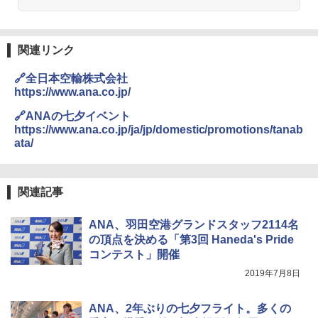
易 トイレテント (ブラック)
A09 地球の歩き方 イタリア 2026～2027 地
￥4,980
球の歩き方A ヨーロッパ
熊撃退スプレー 熊よけスプレー 熊スプレー
【日本企業販売】超強力クマ対策スプレー 30
関連リンク
￥2,479
0ml（連続噴射30秒）110ml（連続噴射15
ENDLESS BASE 《めざましテレビで紹介》
秒）射程5～10m 安全ロック搭載 携帯収納袋
🔗全日本空輸株式会社
テント ワンタッチ RENEW 幅200 2-3人用 43
付き ヒグマ・イノシシ対策 自治体・教育機
https://www.ana.co.jp/
500002(89232)
関の購入実績 登山・キャンプ・アウトドア・
防災用品 長期保存可能 緊急時用 日本国内発
A26 地球の歩き方 チェコ ポーランド スロヴ
🔗ANAの七夕イベント
送
ァキア 2026～2027 地球の歩き方A ヨーロッ
￥5,999
https://www.ana.co.jp/ja/jp/domestic/promotions/tanab
パ
ata/
￥3,680
￥2,277
[キャンパーズコレクション 山善] 傘みたいに
広げるだけ パッとサッとテント ブラックコ
ーティング フルクローズ メッシュ 3-4人用
ポインターライト 強力 小型 緑色/赤色/青紫色
関連記事
簡単設置 ポップアップテント エクルベージ
USB充電式 高精度 超長距離照射 長時間使用
新しい日本地理 地図・統計・移動から読み
ュ(BC仕様) PATC-150B(EB)
可能 安全ロック付き 高安全性 金属製耐久 コ
解く (講談社現代新書)
ンパクト多機能設計 持ち運び便利 アウトド
ANA、羽田空港グランドスタッフ2114名
ア/オフィス/教育現場/展示会用 緑
￥9,990
の頂点を決める「第3回 Haneda's Pride
￥1,540
コンテスト」開催
￥1,180
2019年7月8日
[キャンパーズコレクション 山善] 傘みたいに
広げるだけ パッとサッとテント キューブワ
イド ブラックコーティング フルクローズ メ
HYREKK 八角形タープ 防水タープ 3×4.5m
ANA、2年ぶりの七夕フライト。多くの
ッシュ 4人用 簡単設置 ポップアップテント P
ブラックラバーコーティング UPF50+ UVカ