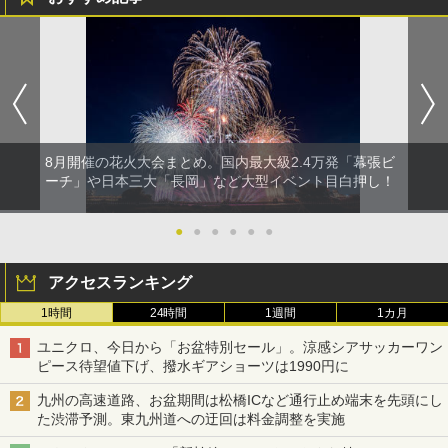
8月開催の花火大会まとめ。国内最大級2.4万発「幕張ビ
ーチ」や日本三大「長岡」など大型イベント目白押し！
●
●
●
●
●
●
アクセスランキング
1時間
24時間
1週間
1カ月
ユニクロ、今日から「お盆特別セール」。涼感シアサッカーワン
ピース待望値下げ、撥水ギアショーツは1990円に
九州の高速道路、お盆期間は松橋ICなど通行止め端末を先頭にし
た渋滞予測。東九州道への迂回は料金調整を実施