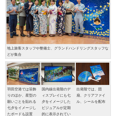
地上旅客スタッフや整備士、グランドハンドリングスタッフな
どが集合
羽田空港では笹飾
国内線出発階のデ
出発階では、団
りのほか、星型の
ィスプレイにも七
扇、クリアファイ
願いごとを貼れる
夕をイメージした
ル、シールを配布
七夕をイメージし
ビジュアルが定期
たボードも設置
的に表示されてい