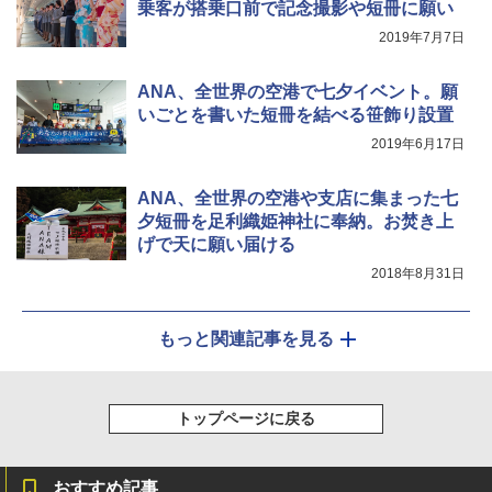
乗客が搭乗口前で記念撮影や短冊に願い
ATCW-150B エクルベージュ
ット 5000mm耐水圧 210D生地 遮光
2019年7月7日
￥-
￥6,579
ANA、全世界の空港で七夕イベント。願
いごとを書いた短冊を結べる笹飾り設置
2019年6月17日
ANA、全世界の空港や支店に集まった七
夕短冊を足利織姫神社に奉納。お焚き上
げで天に願い届ける
2018年8月31日
もっと関連記事を見る
トップページに戻る
おすすめ記事