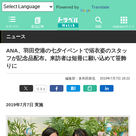
Powered by
Translate
トラベル Watch
企業・政府・官庁
国内エアライン
ANA
カテゴリ
過去記事
検索
Impressサイト
ニュース
ANA、羽田空港の七夕イベントで浴衣姿のスタッ
フが記念品配布。来訪者は短冊に願い込めて笹飾
りに
編集部：多和田新也
2019年7月7日 18:22
リスト
2019年7月7日 実施