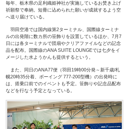
毎年、栃木県の足利織姫神社が実施しているお焚き上げ
祈願祭で奉納。短冊に込められた願いが成就するよう空
へ送り届けている。
羽田空港では国内線第2ターミナル、国際線ターミナ
ルの出発階に数カ所の笹飾りを設置しているほか、7月7
日には各ターミナルで団扇やクリアファイルなどの記念
品を配布。国際線のANA SUITE LOUNGEでは七夕をイ
メージした水ようかんも提供するという。
また、同日のANA77便（羽田19時00分発～新千歳/札
幌20時35分着、ボーイング 777-200型機）の出発時に
は、搭乗口前でのイベントも予定。笹飾りや記念品配布
などを行なう予定となっている。