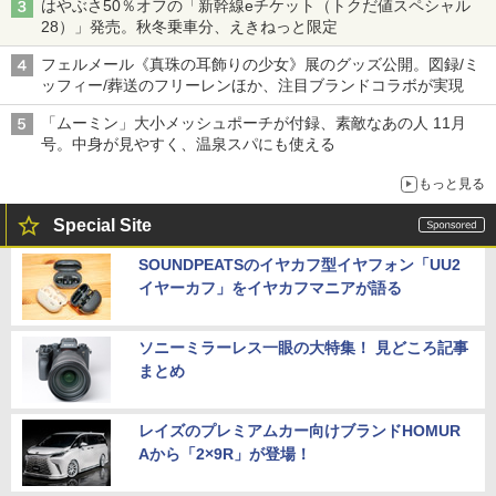
はやぶさ50％オフの「新幹線eチケット（トクだ値スペシャル
28）」発売。秋冬乗車分、えきねっと限定
フェルメール《真珠の耳飾りの少女》展のグッズ公開。図録/ミ
ッフィー/葬送のフリーレンほか、注目ブランドコラボが実現
「ムーミン」大小メッシュポーチが付録、素敵なあの人 11月
号。中身が見やすく、温泉スパにも使える
もっと見る
Special Site
SOUNDPEATSのイヤカフ型イヤフォン「UU2
イヤーカフ」をイヤカフマニアが語る
ソニーミラーレス一眼の大特集！ 見どころ記事
まとめ
レイズのプレミアムカー向けブランドHOMUR
Aから「2×9R」が登場！