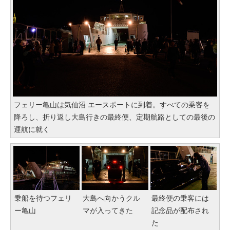
フェリー亀山は気仙沼 エースポートに到着。すべての乗客を
降ろし、折り返し大島行きの最終便、定期航路としての最後の
運航に就く
乗船を待つフェリ
大島へ向かうクル
最終便の乗客には
ー亀山
マが入ってきた
記念品が配布され
た