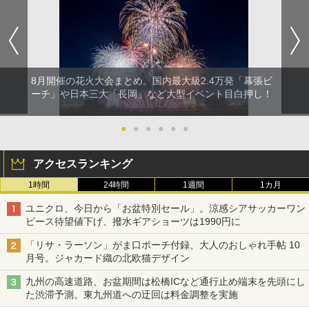
8月開催の花火大会まとめ。国内最大級2.4万発「幕張ビ
ーチ」や日本三大「長岡」など大型イベント目白押し！
●
●
●
●
●
●
アクセスランキング
1時間
24時間
1週間
1カ月
ユニクロ、今日から「お盆特別セール」。涼感シアサッカーワン
ピース待望値下げ、撥水ギアショーツは1990円に
「リサ・ラーソン」がま口ポーチ付録、大人のおしゃれ手帖 10
月号。ジャカード織の北欧猫デザイン
九州の高速道路、お盆期間は松橋ICなど通行止め端末を先頭にし
た渋滞予測。東九州道への迂回は料金調整を実施