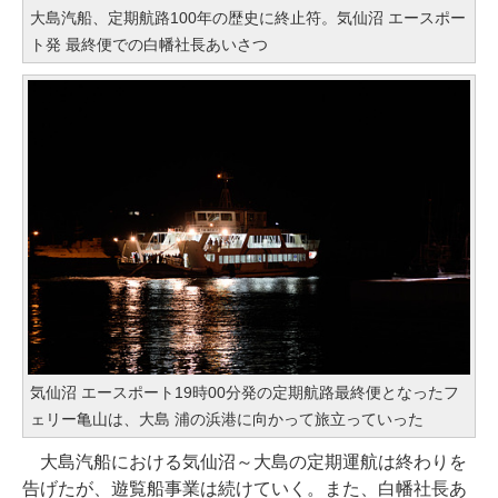
大島汽船、定期航路100年の歴史に終止符。気仙沼 エースポー
ト発 最終便での白幡社長あいさつ
気仙沼 エースポート19時00分発の定期航路最終便となったフ
ェリー亀山は、大島 浦の浜港に向かって旅立っていった
大島汽船における気仙沼～大島の定期運航は終わりを
告げたが、遊覧船事業は続けていく。また、白幡社長あ