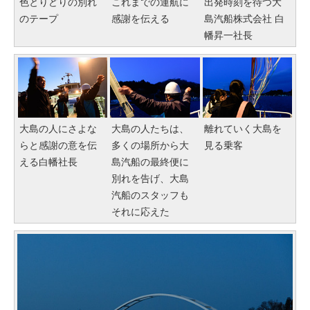
色とりどりの別れ
これまでの運航に
出発時刻を待つ大
のテープ
感謝を伝える
島汽船株式会社 白
幡昇一社長
大島の人にさよな
大島の人たちは、
離れていく大島を
らと感謝の意を伝
多くの場所から大
見る乗客
える白幡社長
島汽船の最終便に
別れを告げ、大島
汽船のスタッフも
それに応えた