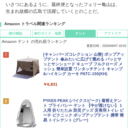
いさつにあるように、最終便となったフェリー亀山は、
生まれ故郷の広島で活躍していくとのことだ。
Amazon トラベル関連ランキング
旅行雑誌
旅行ガイド・地図
テント
アウトドア
Amazon テント の売れ筋ランキング
更新日時：2026/08/07 18:02
ディズニーファン ２０２６年 ９月号 [雑
僕が見た未来【完全版】
[キャンパーズコレクション 山善] ポップアッ
誌] (ＤＩＳＮＥＹ ＦＡＮ)
プテント 傘みたいに広げて畳める パッとサ
ッとサンシェード キューブ フルクローズ メ
￥0
ッシュ 簡単設置 ワンタッチテント キャンプ
￥713
&ハイキング カーキ PATC-150(KH)
￥6,831
BE-PAL(ビ-パル) 2026年 9 月号【特別付録:
D40 地球の歩き方 チェンマイ タイ北部の魅
SOTO ミニマル"旅"財布 ランダム2種】
力的な町 2026～2027 地球の歩き方D アジア
PYKES PEAK (パイクスピーク) 着替えテン
ト プライバシー テント 【中が透けない】 1
￥1,500
￥2,079
人用 折りたたみ 防災グッズ 災害用トイレ ビ
ーチ ピクニック ポップアップテント 携帯 簡
易 トイレテント (グレー)
山と溪谷 2026年8月号「南アルプス大全」
A09 地球の歩き方 イタリア 2026～2027 地