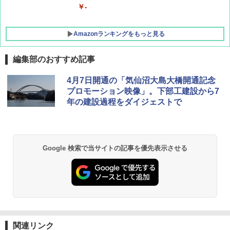
￥-
Amazonランキングをもっと見る
編集部のおすすめ記事
DEWEL パラソル 大型 ビーチ アウトドアパ
4月7日開通の「気仙沼大島大橋開通記念
ラソル ガーデン サイトシート付 折りたたみ
プロモーション映像」。下部工建設から7
防水 UVカット 4段階高さ調整 軽量 収納袋付
年の建設過程をダイジェストで
き
￥6,459
Google 検索で当サイトの記事を優先表示させる
GRANDOOR ステンレス保冷剤 2個セット 2
026リニューアル 急速冷凍 空間倍増 衛生的
コンパクト 保冷力長持ち
￥2,980
熊撃退スプレー 熊よけスプレー 熊スプレー
【日本企業販売】超強力クマ対策スプレー 30
関連リンク