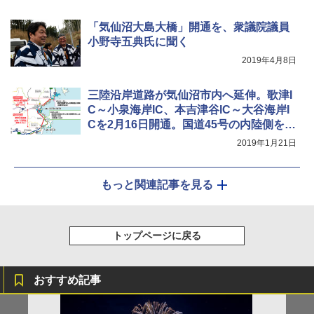
「気仙沼大島大橋」開通を、衆議院議員
小野寺五典氏に聞く
2019年4月8日
三陸沿岸道路が気仙沼市内へ延伸。歌津I
C～小泉海岸IC、本吉津谷IC～大谷海岸I
Cを2月16日開通。国道45号の内陸側を走
る無料道路
2019年1月21日
もっと関連記事を見る
トップページに戻る
おすすめ記事