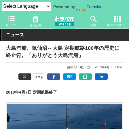
Powered by
Translate
トラベル Watch
地域
国内旅行
東北
カテゴリ
過去記事
検索
Impressサイト
ニュース
大島汽船、気仙沼～大島 定期航路100年の歴史に
終止符。「ありがとう大島汽船」
編集部：谷川 潔
2019年4月8日 06:20
リスト
2019年4月7日 定期航路終了