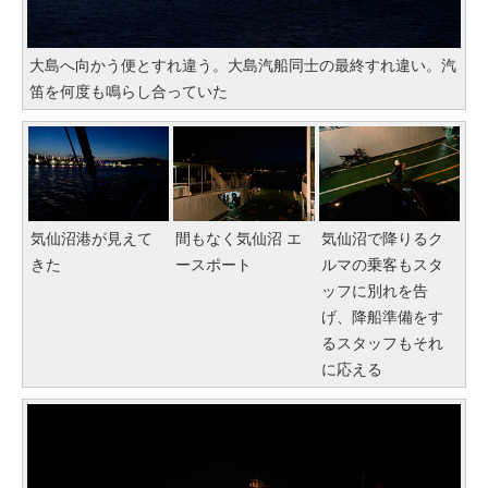
大島へ向かう便とすれ違う。大島汽船同士の最終すれ違い。汽
笛を何度も鳴らし合っていた
気仙沼港が見えて
間もなく気仙沼 エ
気仙沼で降りるク
きた
ースポート
ルマの乗客もスタ
ッフに別れを告
げ、降船準備をす
るスタッフもそれ
に応える