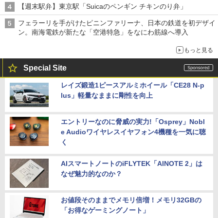
【週末駅弁】東京駅「Suicaのペンギン チキンのり弁」
フェラーリを手がけたピニンファリーナ、日本の鉄道を初デザイ
ン。南海電鉄が新たな「空港特急」をなにわ筋線へ導入
もっと見る
Special Site
レイズ鍛造1ピースアルミホイール「CE28 N-p
lus」軽量なままに剛性を向上
エントリーなのに脅威の実力!「Osprey」Nobl
e Audioワイヤレスイヤフォン4機種を一気に聴
く
AIスマートノートのiFLYTEK「AINOTE 2」は
なぜ魅力的なのか？
お値段そのままでメモリ倍増！メモリ32GBの
「お得なゲーミングノート」