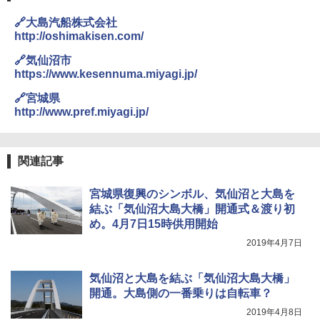
0ml（連続噴射30秒）110ml（連続噴射15
秒）射程5～10m 安全ロック搭載 携帯収納袋
🔗大島汽船株式会社
付き ヒグマ・イノシシ対策 自治体・教育機
http://oshimakisen.com/
関の購入実績 登山・キャンプ・アウトドア・
防災用品 長期保存可能 緊急時用 日本国内発
🔗気仙沼市
送
https://www.kesennuma.miyagi.jp/
￥3,680
🔗宮城県
http://www.pref.miyagi.jp/
BUNDOK(バンドック)ソロ ドーム 1 EX BDK
-08EX カーキ ソロキャンプ ポリエステル フ
レーム ドーム型 テント
関連記事
￥14,800
宮城県復興のシンボル、気仙沼と大島を
結ぶ「気仙沼大島大橋」開通式＆渡り初
め。4月7日15時供用開始
着替えテント トイレテント 透けない【換気
通気窓付き】収納袋付き UVカット 防水 防災
2019年4月7日
コンパクト iimono117 (ブルー)
￥3,080
気仙沼と大島を結ぶ「気仙沼大島大橋」
開通。大島側の一番乗りは自転車？
2019年4月8日