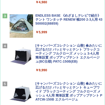
￥4,980
球の歩き方A ヨーロッパ
￥1,540
￥2,479
ENDLESS BASE 《めざましテレビで紹介》
テント ワンタッチ RENEW 幅200 2-3人用 43
500002(88859)
Coyote No.89 特集 星野道夫 夢見る旅
地球の歩き方 スター・ウォーズ
￥5,999
￥1,540
￥2,695
[キャンパーズコレクション 山善] 傘みたいに
広げるだけ パッとサッとテント ブラックコ
ーティング フルクローズ メッシュ 3-4人用
簡単設置 ポップアップテント エクルベージ
AIRLINE（エアライン）2026年9月号【特
A26 地球の歩き方 チェコ ポーランド スロヴ
ュ(BC仕様) PATC-150B(EB)
集】ボーイング110周年を祝して！
ァキア 2026～2027 地球の歩き方A ヨーロッ
パ
￥9,990
￥1,760
￥2,277
[キャンパーズコレクション 山善] 傘みたいに
広げるだけ パッとサッとテント キューブワ
イド ブラックコーティング フルクローズ メ
ッシュ 4人用 簡単設置 ポップアップテント P
ATCW-150B エクルベージュ