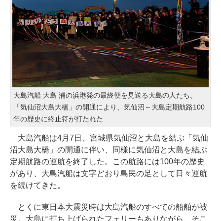
大島汽船 大島 浦の浜港発の最終便を見送る大島の人たち。
「気仙沼大島大橋」の開通により、気仙沼～大島定期航路100
年の歴史に終止符が打たれた
大島汽船は4月7日、宮城県気仙沼と大島を結ぶ「気仙
沼大島大橋」の開通に伴い、同様に気仙沼と大島を結ぶ
定期航路の運航を終了した。この航路には100年の歴史
があり、大島汽船は文字どおり島民の足として日々運航
を続けてきた。
とくに東日本大震災時は大島汽船のすべての船舶が被
災。大島に打ち上げられたフェリーもありながら、そこ