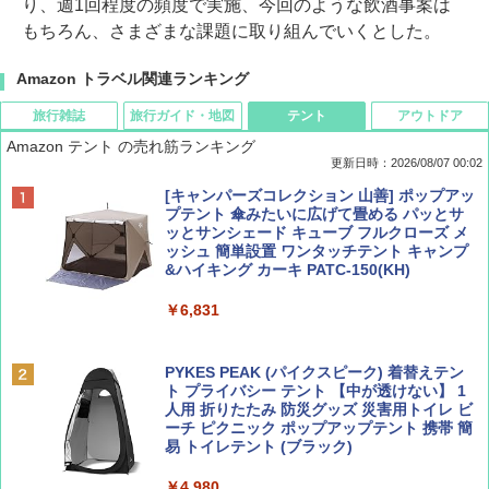
り、週1回程度の頻度で実施、今回のような飲酒事案は
もちろん、さまざまな課題に取り組んでいくとした。
Amazon トラベル関連ランキング
旅行雑誌
旅行ガイド・地図
テント
アウトドア
Amazon テント の売れ筋ランキング
更新日時：2026/08/07 00:02
ディズニーファン ２０２６年 ９月号 [雑
D40 地球の歩き方 チェンマイ タイ北部の魅
[キャンパーズコレクション 山善] ポップアッ
誌] (ＤＩＳＮＥＹ ＦＡＮ)
力的な町 2026～2027 地球の歩き方D アジア
プテント 傘みたいに広げて畳める パッとサ
ッとサンシェード キューブ フルクローズ メ
ッシュ 簡単設置 ワンタッチテント キャンプ
￥713
￥2,079
&ハイキング カーキ PATC-150(KH)
￥6,831
BE-PAL(ビ-パル) 2026年 9 月号【特別付録:
A09 地球の歩き方 イタリア 2026～2027 地
SOTO ミニマル"旅"財布 ランダム2種】
球の歩き方A ヨーロッパ
PYKES PEAK (パイクスピーク) 着替えテン
ト プライバシー テント 【中が透けない】 1
￥1,500
￥2,479
人用 折りたたみ 防災グッズ 災害用トイレ ビ
ーチ ピクニック ポップアップテント 携帯 簡
易 トイレテント (ブラック)
山と溪谷 2026年8月号「南アルプス大全」
地球の歩き方 スター・ウォーズ
￥4,980