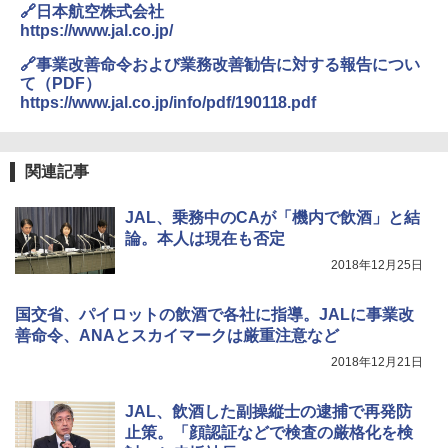
🔗日本航空株式会社
https://www.jal.co.jp/
￥6,999
🔗事業改善命令および業務改善勧告に対する報告につい
て（PDF）
熊撃退スプレー 熊よけスプレー 熊スプレー
https://www.jal.co.jp/info/pdf/190118.pdf
【日本企業販売】超強力クマ対策スプレー 30
0ml（連続噴射30秒）110ml（連続噴射15
秒）射程5～10m 安全ロック搭載 携帯収納袋
付き ヒグマ・イノシシ対策 自治体・教育機
関連記事
関の購入実績 登山・キャンプ・アウトドア・
防災用品 長期保存可能 緊急時用 日本国内発
送
JAL、乗務中のCAが「機内で飲酒」と結
論。本人は現在も否定
￥3,680
2018年12月25日
着替えテント トイレテント 透けない【換気
国交省、パイロットの飲酒で各社に指導。JALに事業改
通気窓付き】収納袋付き UVカット 防水 防災
善命令、ANAとスカイマークは厳重注意など
コンパクト iimono117 (ブルー)
2018年12月21日
￥3,080
JAL、飲酒した副操縦士の逮捕で再発防
止策。「顔認証などで検査の厳格化を検