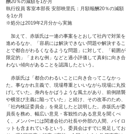
酬20％の減額を1か月
執行役員 客室本部長 安部映里氏：月額報酬20％の減額
を1か月
※処分は2019年2月分から実施
加えて、赤坂氏は一連の事案をとおして社内で対策を
進めるなか、「容易には解決できない問題や解決するこ
とで都合がわるくなるような問題」に対して、「範囲が
限定的」「まれな例」などと過小評価して真剣に向き合
わない傾向があることを認識したという。
赤坂氏は「都合のわるいことに向き合ってこなかっ
た。事なかれ主義で、現場尊重といいながら現場に丸投
げしていた。身内をかばうような風土があり、前例踏襲
や横並び主義に陥っていた」と続け、その改革のため、
「社内検証委員会」を発足したと説明した。赤坂氏が委
員長を務め、幅広い意見・客観性のある意見を聞くべ
く、メンバーには関連会社の社長や外部の人間、パイロ
ットも含まれているという。委員会はすでに発足してお