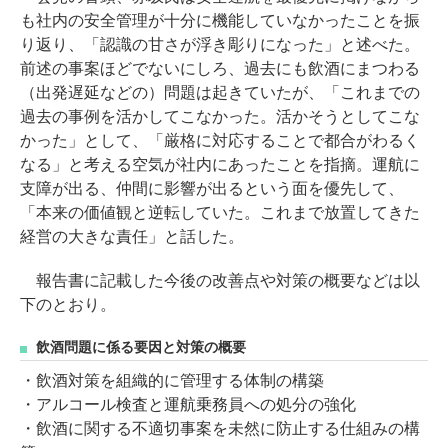
も社内の安全管理が十分に機能していなかったことを振
り返り、「認識の甘さが浮き彫りになった」と述べた。
前述の事案ほどでないにしろ、過去にも飲酒にまつわる
（出発遅延などの）問題は起きていたが、「これまでの
過去の事例を活かしてこなかった。活かそうとしてこな
かった」として、「厳格に対応することで都合がわるく
なる」と考える空気が社内にあったことを指摘。運航に
支障が出る、仲間に影響が出るという面を優先して、
「本来の価値観と逆転していた。これまで放置してきた
経営の大きな責任」と話した。
報告書に記載した今後の改善点や対策の概要などは以
下のとおり。
飲酒問題に係る要因と対策の概要
・飲酒対策を組織的に管理する体制の構築
・アルコール検査と運航乗務員への処分の強化
・飲酒に関する不適切事案を未然に防止する仕組みの構