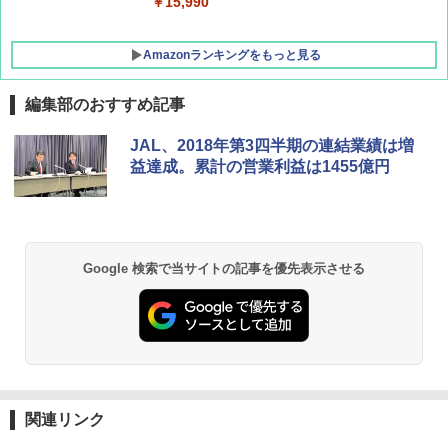
￥15,990
Amazonランキングをもっと見る
編集部のおすすめ記事
BUNDOK(バンドック)ソロ ドーム 1 EX BDK
JAL、2018年第3四半期の連結業績は増
-08EX カーキ ソロキャンプ ポリエステル フ
益達成。累計の営業利益は1455億円
レーム テント
￥14,800
GRANDOOR ステンレス保冷剤 2個セット 2
Google 検索で当サイトの記事を優先表示させる
026リニューアル 急速冷凍 空間倍増 衛生的
コンパクト 保冷力長持ち
￥2,980
DEWEL パラソル 大型 ビーチ アウトドアパ
ラソル ガーデン サイトシート付 折りたたみ
関連リンク
防水 UVカット 4段階高さ調整 軽量 収納袋付
き