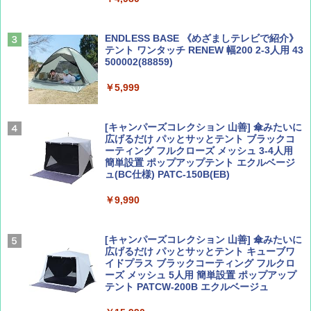
￥1,540
￥2,695
ENDLESS BASE 《めざましテレビで紹介》
テント ワンタッチ RENEW 幅200 2-3人用 43
500002(88859)
Coyote No.89 特集 星野道夫 夢見る旅
A26 地球の歩き方 チェコ ポーランド スロヴ
ァキア 2026～2027 地球の歩き方A ヨーロッ
￥5,999
パ
￥1,540
￥2,277
[キャンパーズコレクション 山善] 傘みたいに
広げるだけ パッとサッとテント ブラックコ
ーティング フルクローズ メッシュ 3-4人用
簡単設置 ポップアップテント エクルベージ
AIRLINE（エアライン）2026年9月号【特
新しい日本地理 地図・統計・移動から読み
ュ(BC仕様) PATC-150B(EB)
集】ボーイング110周年を祝して！
解く (講談社現代新書)
￥9,990
￥1,760
￥1,540
[キャンパーズコレクション 山善] 傘みたいに
広げるだけ パッとサッとテント キューブワ
イドプラス ブラックコーティング フルクロ
ーズ メッシュ 5人用 簡単設置 ポップアップ
テント PATCW-200B エクルベージュ