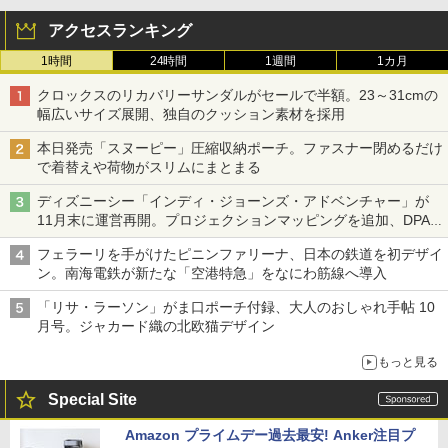
アクセスランキング
1時間
24時間
1週間
1カ月
クロックスのリカバリーサンダルがセールで半額。23～31cmの
幅広いサイズ展開、独自のクッション素材を採用
本日発売「スヌーピー」圧縮収納ポーチ。ファスナー閉めるだけ
で着替えや荷物がスリムにまとまる
ディズニーシー「インディ・ジョーンズ・アドベンチャー」が
11月末に運営再開。プロジェクションマッピングを追加、DPA
は1500円
フェラーリを手がけたピニンファリーナ、日本の鉄道を初デザイ
ン。南海電鉄が新たな「空港特急」をなにわ筋線へ導入
「リサ・ラーソン」がま口ポーチ付録、大人のおしゃれ手帖 10
月号。ジャカード織の北欧猫デザイン
もっと見る
Special Site
Amazon プライムデー過去最安! Anker注目プ