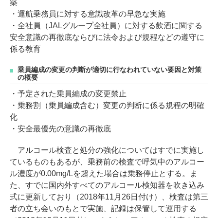
築
・運航乗務員に対する意識改革の早急な実施
・全社員（JALグループ全社員）に対する飲酒に関する
安全意識の再徹底ならびに法令および規程などの遵守に
係る教育
乗員編成の変更の判断が適切に行なわれていない要因と対策
の概要
・予定された乗員編成の変更禁止
・乗務割（乗員編成含む）変更の判断に係る規程の明確
化
・安全最優先の意識の再徹底
アルコール検査と処分の強化についてはすでに実施し
ているものもあるが、乗務前の検査で呼気中のアルコー
ル濃度が0.00mg/Lを超えた場合は乗務停止とする。ま
た、すでに国内外すべてのアルコール検知器を吹き込み
式に更新しており（2018年11月26日付け）、検査は第三
者の立ち会いのもとで実施、記録は保管して運用する