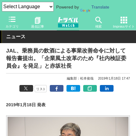
Powered by
Translate
トラベル Watch
企業・政府・官庁
国内エアライン
JAL
カテゴリ
過去記事
検索
Impressサイト
ニュース
JAL、乗務員の飲酒による事業改善命令に対して
報告書提出。「企業風土改革のため『社内検証委
員会』を発足」と赤坂社長
編集部：松本俊哉
2019年1月18日 17:47
リスト
2019年1月18日 発表