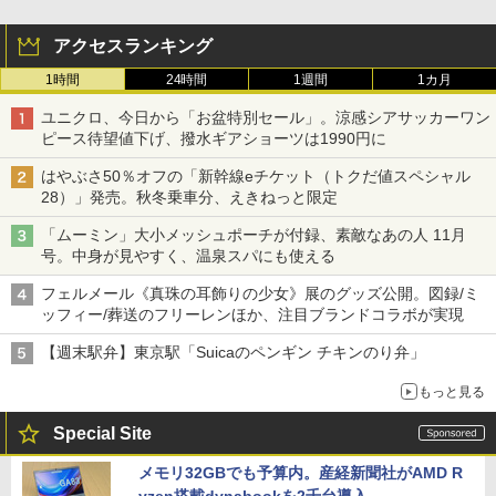
アクセスランキング
1時間
24時間
1週間
1カ月
ユニクロ、今日から「お盆特別セール」。涼感シアサッカーワン
ピース待望値下げ、撥水ギアショーツは1990円に
はやぶさ50％オフの「新幹線eチケット（トクだ値スペシャル
28）」発売。秋冬乗車分、えきねっと限定
「ムーミン」大小メッシュポーチが付録、素敵なあの人 11月
号。中身が見やすく、温泉スパにも使える
フェルメール《真珠の耳飾りの少女》展のグッズ公開。図録/ミ
ッフィー/葬送のフリーレンほか、注目ブランドコラボが実現
【週末駅弁】東京駅「Suicaのペンギン チキンのり弁」
もっと見る
Special Site
メモリ32GBでも予算内。産経新聞社がAMD R
yzen搭載dynabookを2千台導入