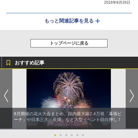
2016年8月26日
もっと関連記事を見る
トップページに戻る
おすすめ記事
8月開催の花火大会まとめ。国内最大級2.4万発「幕張ビ
ーチ」や日本三大「長岡」など大型イベント目白押し！
●
●
●
●
●
●