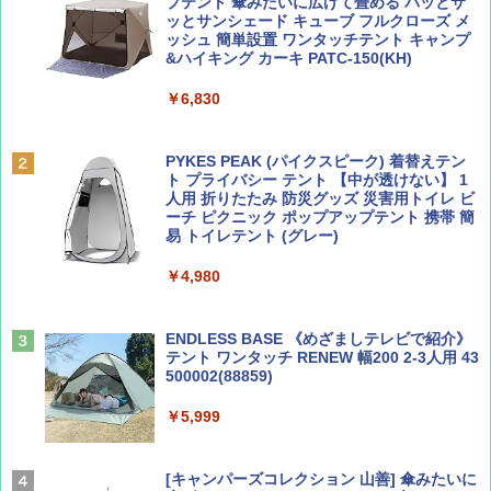
SOTO ミニマル"旅"財布 ランダム2種】
力的な町 2026～2027 地球の歩き方D アジア
プテント 傘みたいに広げて畳める パッとサ
ッとサンシェード キューブ フルクローズ メ
ッシュ 簡単設置 ワンタッチテント キャンプ
￥1,500
￥2,079
&ハイキング カーキ PATC-150(KH)
￥6,830
ディズニーファン ２０２６年 ９月号 [雑
地球の歩き方 スター・ウォーズ
誌] (ＤＩＳＮＥＹ ＦＡＮ)
PYKES PEAK (パイクスピーク) 着替えテン
￥2,695
ト プライバシー テント 【中が透けない】 1
￥713
人用 折りたたみ 防災グッズ 災害用トイレ ビ
ーチ ピクニック ポップアップテント 携帯 簡
易 トイレテント (グレー)
山と溪谷 2026年8月号「南アルプス大全」
A09 地球の歩き方 イタリア 2026～2027 地
￥4,980
球の歩き方A ヨーロッパ
￥1,540
￥2,479
ENDLESS BASE 《めざましテレビで紹介》
テント ワンタッチ RENEW 幅200 2-3人用 43
500002(88859)
Coyote No.89 特集 星野道夫 夢見る旅
A26 地球の歩き方 チェコ ポーランド スロヴ
ァキア 2026～2027 地球の歩き方A ヨーロッ
￥5,999
パ
￥1,540
￥2,277
[キャンパーズコレクション 山善] 傘みたいに