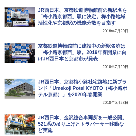
き
JR西日本、京都鉄道博物館前の新駅名を
￥6,459
「梅小路京都西」駅に決定。梅小路地域
活性化や京都駅の機能分散を目指す
2018年7月20日
ポインターライト 強力 小型 緑色/赤色/青紫色
USB充電式 高精度 超長距離照射 長時間使用
可能 安全ロック付き 高安全性 金属製耐久 コ
京都鉄道博物館前に建設中の新駅名称は
ンパクト多機能設計 持ち運び便利 アウトド
「梅小路京都西」駅。2019年春開業に向
ア/オフィス/教育現場/展示会用 緑
けJR西日本と京都市が発表
￥1,180
2018年7月20日
JR西日本、京都梅小路社宅跡地に新ブラ
ンド「Umekoji Potel KYOTO（梅小路ポ
テル京都）」を2020年春開業
2018年5月23日
JR西日本、金沢総合車両所を一般公開。
521系の吊り上げとトラバーサー移動な
ど実施