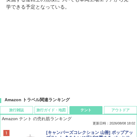
学できる予定となっている。
Amazon トラベル関連ランキング
旅行雑誌
旅行ガイド・地図
テント
アウトドア
Amazon テント の売れ筋ランキング
更新日時：2026/08/08 18:02
BE-PAL(ビ-パル) 2026年 9 月号【特別付録:
D40 地球の歩き方 チェンマイ タイ北部の魅
[キャンパーズコレクション 山善] ポップアッ