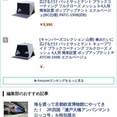
広げるだけ パッとサッとテント ブラックコ
ーティング フルクローズ メッシュ 3-4人用
簡単設置 ポップアップテント エクルベージ
AIRLINE（エアライン）2026年9月号【特
新しい日本地理 地図・統計・移動から読み
ュ(BC仕様) PATC-150B(EB)
集】ボーイング110周年を祝して！
解く (講談社現代新書)
￥9,990
￥1,760
￥1,540
[キャンパーズコレクション 山善] 傘みたいに
広げるだけ パッとサッとテント キューブワ
イド ブラックコーティング フルクローズ メ
ッシュ 4人用 簡単設置 ポップアップテント P
ATCW-150B エクルベージュ
￥-
Amazonランキングをもっと見る
編集部のおすすめ記事
熊撃退スプレー 熊よけスプレー 熊スプレー
海を渡って京都鉄道博物館にやってき
【日本企業販売】超強力クマ対策スプレー 30
た！ JR四国「瀬戸大橋アンパンマント
0ml（連続噴射30秒）110ml（連続噴射15
ロッコ号」を特別展示
秒）射程5～10m 安全ロック搭載 携帯収納袋