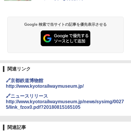
付き ヒグマ・イノシシ対策 自治体・教育機
関の購入実績 登山・キャンプ・アウトドア・
防災用品 長期保存可能 緊急時用 日本国内発
送
Google 検索で当サイトの記事を優先表示させる
￥3,680
GRANDOOR ステンレス保冷剤 2個セット 2
026リニューアル 急速冷凍 空間倍増 衛生的
コンパクト 保冷力長持ち
￥2,980
関連リンク
🔗京都鉄道博物館
BUNDOK(バンドック)ソロ ドーム 1 EX BDK
http://www.kyotorailwaymuseum.jp/
-08EX カーキ ソロキャンプ ポリエステル フ
レーム ドーム型 テント
🔗ニュースリリース
http://www.kyotorailwaymuseum.jp/news/sysimg/0027
￥-
5/link_fzox0.pdf?20180815165105
DEWEL パラソル 大型 ビーチ アウトドアパ
ラソル ガーデン サイトシート付 折りたたみ
関連記事
防水 UVカット 4段階高さ調整 軽量 収納袋付