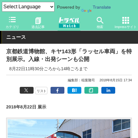
Powered by
Translate
トラベル Watch
地域
国内旅行
京都・大阪
カテゴリ
過去記事
検索
Impressサイト
ニュース
京都鉄道博物館、キヤ143形「ラッセル車両」を特
別展示。入線・出発シーンも公開
8月22日11時30分ごろから14時ごろまで
編集部：稲葉隆司
2018年8月15日 17:34
リスト
2018年8月22日 展示