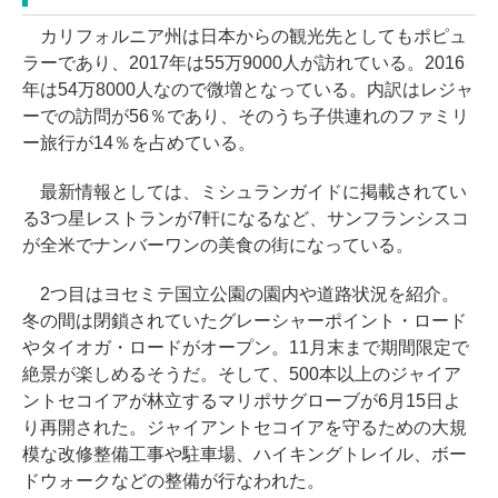
カリフォルニア州は日本からの観光先としてもポピュ
ラーであり、2017年は55万9000人が訪れている。2016
年は54万8000人なので微増となっている。内訳はレジャ
ーでの訪問が56％であり、そのうち子供連れのファミリ
ー旅行が14％を占めている。
最新情報としては、ミシュランガイドに掲載されてい
る3つ星レストランが7軒になるなど、サンフランシスコ
が全米でナンバーワンの美食の街になっている。
2つ目はヨセミテ国立公園の園内や道路状況を紹介。
冬の間は閉鎖されていたグレーシャーポイント・ロード
やタイオガ・ロードがオープン。11月末まで期間限定で
絶景が楽しめるそうだ。そして、500本以上のジャイア
ントセコイアが林立するマリポサグローブが6月15日よ
り再開された。ジャイアントセコイアを守るための大規
模な改修整備工事や駐車場、ハイキングトレイル、ボー
ドウォークなどの整備が行なわれた。