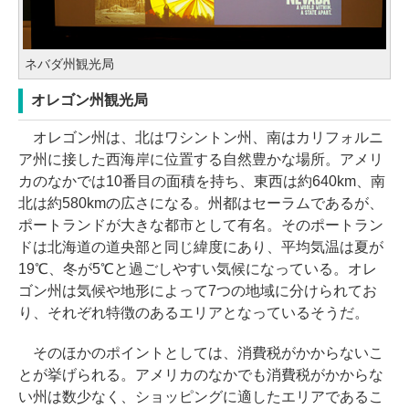
ネバダ州観光局
オレゴン州観光局
オレゴン州は、北はワシントン州、南はカリフォルニ
ア州に接した西海岸に位置する自然豊かな場所。アメリ
カのなかでは10番目の面積を持ち、東西は約640km、南
北は約580kmの広さになる。州都はセーラムであるが、
ポートランドが大きな都市として有名。そのポートラン
ドは北海道の道央部と同じ緯度にあり、平均気温は夏が
19℃、冬が5℃と過ごしやすい気候になっている。オレ
ゴン州は気候や地形によって7つの地域に分けられてお
り、それぞれ特徴のあるエリアとなっているそうだ。
そのほかのポイントとしては、消費税がかからないこ
とが挙げられる。アメリカのなかでも消費税がかからな
い州は数少なく、ショッピングに適したエリアであるこ