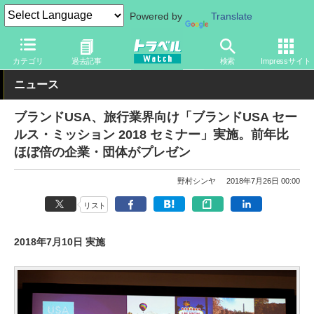
Powered by
Translate
トラベル Watch
地域
海外旅行
北米
カテゴリ
過去記事
検索
Impressサイト
ニュース
ブランドUSA、旅行業界向け「ブランドUSA セー
ルス・ミッション 2018 セミナー」実施。前年比
ほぼ倍の企業・団体がプレゼン
野村シンヤ
2018年7月26日 00:00
リスト
2018年7月10日 実施