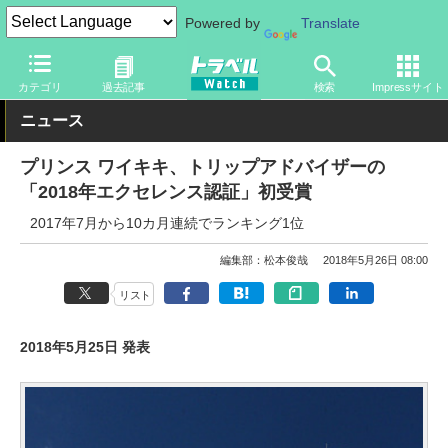
Powered by
Translate
トラベル Watch
地域
海外旅行
ハワイ
カテゴリ
過去記事
検索
Impressサイト
ニュース
プリンス ワイキキ、トリップアドバイザーの
「2018年エクセレンス認証」初受賞
2017年7月から10カ月連続でランキング1位
編集部：松本俊哉
2018年5月26日 08:00
リスト
2018年5月25日 発表