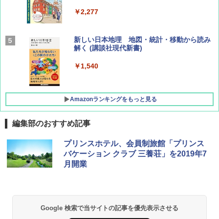
￥2,277
AIRLINE（エアライン）2026年9月号【特
新しい日本地理 地図・統計・移動から読み
集】ボーイング110周年を祝して！
解く (講談社現代新書)
￥1,760
￥1,540
Amazonランキングをもっと見る
編集部のおすすめ記事
[キャンパーズコレクション 山善] ポップアッ
DEWEL パラソル 大型 ビーチ アウトドアパ
プリンスホテル、会員制旅館「プリンス
プテント 傘みたいに広げて畳める パッとサ
ラソル ガーデン サイトシート付 折りたたみ
バケーション クラブ 三養荘」を2019年7
ッとサンシェード キューブ フルクローズ メ
防水 UVカット 4段階高さ調整 軽量 収納袋付
月開業
ッシュ 簡単設置 ワンタッチテント キャンプ
き
&ハイキング カーキ PATC-150(KH)
￥6,459
￥6,830
Google 検索で当サイトの記事を優先表示させる
熊撃退スプレー 熊よけスプレー 熊スプレー
PYKES PEAK (パイクスピーク) 着替えテン
【日本企業販売】超強力クマ対策スプレー 30