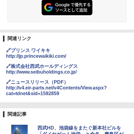
ト プライバシー テント 【中が透けない】 1
0ml（連続噴射30秒）110ml（連続噴射15
人用 折りたたみ 防災グッズ 災害用トイレ ビ
秒）射程5～10m 安全ロック搭載 携帯収納袋
ーチ ピクニック ポップアップテント 携帯 簡
付き ヒグマ・イノシシ対策 自治体・教育機
易 トイレテント (グレー)
関の購入実績 登山・キャンプ・アウトドア・
防災用品 長期保存可能 緊急時用 日本国内発
送
￥4,980
関連リンク
￥3,680
ENDLESS BASE 《めざましテレビで紹介》
🔗プリンス ワイキキ
テント ワンタッチ RENEW 幅200 2-3人用 43
http://jp.princewaikiki.com/
500002(88859)
GRANDOOR ステンレス保冷剤 2個セット 2
026リニューアル 急速冷凍 空間倍増 衛生的
🔗株式会社西武ホールディングス
コンパクト 保冷力長持ち
￥5,999
http://www.seibuholdings.co.jp/
￥2,980
🔗ニュースリリース（PDF）
[キャンパーズコレクション 山善] 傘みたいに
http://v4.eir-parts.net/v4Contents/View.aspx?
広げるだけ パッとサッとテント ブラックコ
cat=tdnet&sid=1592859
ーティング フルクローズ メッシュ 3-4人用
ポインターライト 強力 小型 緑色/赤色/青紫色
簡単設置 ポップアップテント エクルベージ
USB充電式 高精度 超長距離照射 長時間使用
ュ(BC仕様) PATC-150B(EB)
可能 安全ロック付き 高安全性 金属製耐久 コ
ンパクト多機能設計 持ち運び便利 アウトド
関連記事
ア/オフィス/教育現場/展示会用 緑
￥9,990
西武HD、池袋線をまたぐ新本社ビルを
￥1,180