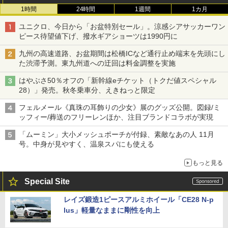
1時間
24時間
1週間
1カ月
ユニクロ、今日から「お盆特別セール」。涼感シアサッカーワン
ピース待望値下げ、撥水ギアショーツは1990円に
九州の高速道路、お盆期間は松橋ICなど通行止め端末を先頭にし
た渋滞予測。東九州道への迂回は料金調整を実施
はやぶさ50％オフの「新幹線eチケット（トクだ値スペシャル
28）」発売。秋冬乗車分、えきねっと限定
フェルメール《真珠の耳飾りの少女》展のグッズ公開。図録/ミ
ッフィー/葬送のフリーレンほか、注目ブランドコラボが実現
「ムーミン」大小メッシュポーチが付録、素敵なあの人 11月
号。中身が見やすく、温泉スパにも使える
もっと見る
Special Site
レイズ鍛造1ピースアルミホイール「CE28 N-p
lus」軽量なままに剛性を向上