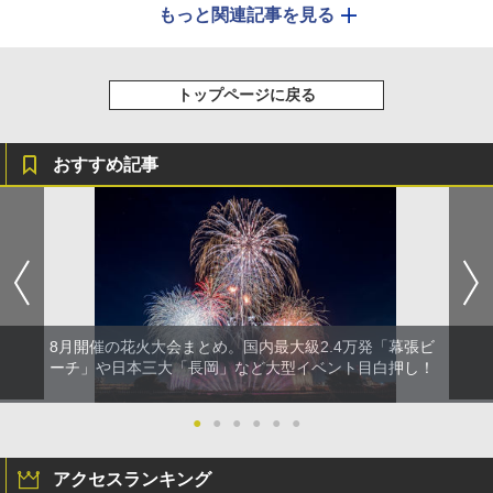
もっと関連記事を見る
トップページに戻る
おすすめ記事
8月開催の花火大会まとめ。国内最大級2.4万発「幕張ビ
ーチ」や日本三大「長岡」など大型イベント目白押し！
●
●
●
●
●
●
アクセスランキング