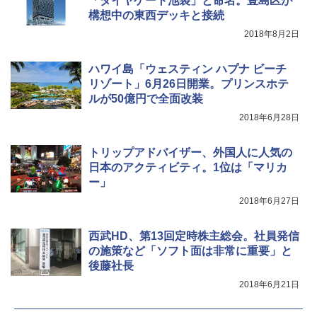
「ダイヤゲート池袋」と命名。豊島区が
[キャンパーズコレクション 山善] 傘みたいに
広げるだけ パッとサッとテント キューブワ
構想中の東西デッキと接続
イド ブラックコーティング フルクローズ メ
電動エアーポンプ SUP用 20PSI 電動ポンプ
2018年8月2日
ッシュ 4人用 簡単設置 ポップアップテント P
ゴムボート 空気入れ 空気抜き 自動停止 過熱
ATCW-150B エクルベージュ
保護 日光可読lcd 7種類ノズル付き
ハワイ島「ウェスティン ハプナ ビーチ
￥-
￥7,884
リゾート」6月26日開業。プリンスホテ
ルが50億円で全面改装
2018年6月28日
トリップアドバイザー、外国人に人気の
日本のアクティビティ。1位は「マリカ
ー」
2018年6月27日
西武HD、第13回定時株主総会。社員発信
の施策など「ソフト面は非常に重要」と
後藤社長
2018年6月21日