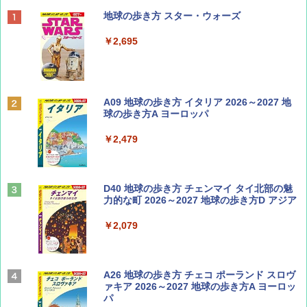
BE-PAL(ビ-パル) 2026年 9 月号【特別付録:
地球の歩き方 スター・ウォーズ
SOTO ミニマル"旅"財布 ランダム2種】
￥2,695
￥1,500
ディズニーファン ２０２６年 ９月号 [雑
A09 地球の歩き方 イタリア 2026～2027 地
誌] (ＤＩＳＮＥＹ ＦＡＮ)
球の歩き方A ヨーロッパ
￥713
￥2,479
山と溪谷 2026年8月号「南アルプス大全」
D40 地球の歩き方 チェンマイ タイ北部の魅
力的な町 2026～2027 地球の歩き方D アジア
￥1,540
￥2,079
Coyote No.89 特集 星野道夫 夢見る旅
A26 地球の歩き方 チェコ ポーランド スロヴ
ァキア 2026～2027 地球の歩き方A ヨーロッ
パ
￥1,540