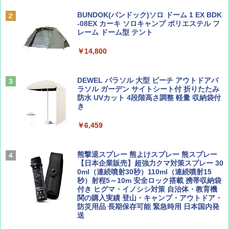
￥6,830
ディズニーファン ２０２６年 ９月号 [雑
地球の歩き方 スター・ウォーズ
BUNDOK(バンドック)ソロ ドーム 1 EX BDK
誌] (ＤＩＳＮＥＹ ＦＡＮ)
-08EX カーキ ソロキャンプ ポリエステル フ
PYKES PEAK (パイクスピーク) 着替えテン
レーム ドーム型 テント
￥2,695
ト プライバシー テント 【中が透けない】 1
￥713
人用 折りたたみ 防災グッズ 災害用トイレ ビ
￥14,800
ーチ ピクニック ポップアップテント 携帯 簡
易 トイレテント (ブラック)
山と溪谷 2026年8月号「南アルプス大全」
僕が見た未来【完全版】
DEWEL パラソル 大型 ビーチ アウトドアパ
￥4,980
ラソル ガーデン サイトシート付 折りたたみ
￥1,540
￥0
防水 UVカット 4段階高さ調整 軽量 収納袋付
き
ENDLESS BASE 《めざましテレビで紹介》
テント ワンタッチ RENEW 幅200 2-3人用 43
￥6,459
500002(88859)
Coyote No.89 特集 星野道夫 夢見る旅
A09 地球の歩き方 イタリア 2026～2027 地
球の歩き方A ヨーロッパ
￥5,999
熊撃退スプレー 熊よけスプレー 熊スプレー
￥1,540
【日本企業販売】超強力クマ対策スプレー 30
￥2,479
0ml（連続噴射30秒）110ml（連続噴射15
[キャンパーズコレクション 山善] 傘みたいに
秒）射程5～10m 安全ロック搭載 携帯収納袋
広げるだけ パッとサッとテント ブラックコ
付き ヒグマ・イノシシ対策 自治体・教育機
ーティング フルクローズ メッシュ 3-4人用
関の購入実績 登山・キャンプ・アウトドア・
簡単設置 ポップアップテント エクルベージ
防災用品 長期保存可能 緊急時用 日本国内発
AIRLINE（エアライン）2026年9月号【特
A26 地球の歩き方 チェコ ポーランド スロヴ
ュ(BC仕様) PATC-150B(EB)
送
集】ボーイング110周年を祝して！
ァキア 2026～2027 地球の歩き方A ヨーロッ
パ