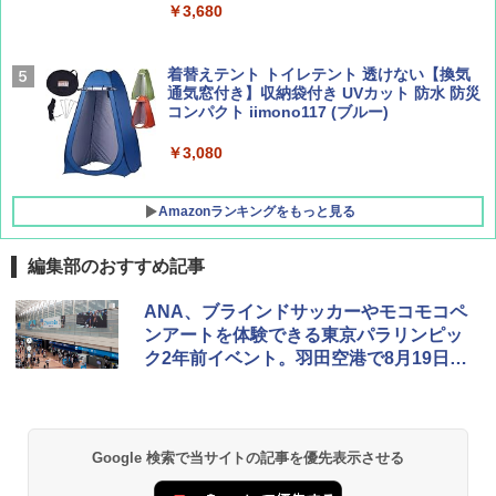
￥9,990
￥3,680
￥1,760
￥2,277
[キャンパーズコレクション 山善] 傘みたいに
着替えテント トイレテント 透けない【換気
広げるだけ パッとサッとテント キューブワ
通気窓付き】収納袋付き UVカット 防水 防災
イド ブラックコーティング フルクローズ メ
コンパクト iimono117 (ブルー)
ッシュ 4人用 簡単設置 ポップアップテント P
ATCW-150B エクルベージュ
￥3,080
￥-
Amazonランキングをもっと見る
編集部のおすすめ記事
ANA、ブラインドサッカーやモコモコペ
ンアートを体験できる東京パラリンピッ
ク2年前イベント。羽田空港で8月19日実
施
Google 検索で当サイトの記事を優先表示させる