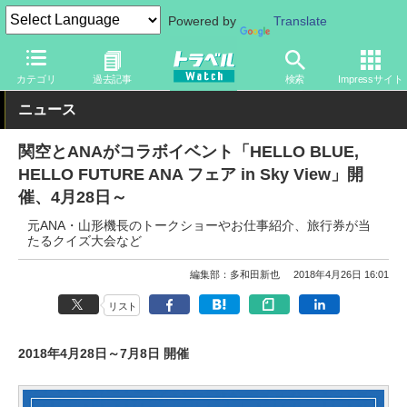
Powered by
Translate
トラベル Watch
地域
国内旅行
京都・大阪
カテゴリ
過去記事
検索
Impressサイト
ニュース
関空とANAがコラボイベント「HELLO BLUE,
HELLO FUTURE ANA フェア in Sky View」開
催、4月28日～
元ANA・山形機長のトークショーやお仕事紹介、旅行券が当
たるクイズ大会など
編集部：多和田新也
2018年4月26日 16:01
リスト
2018年4月28日～7月8日 開催