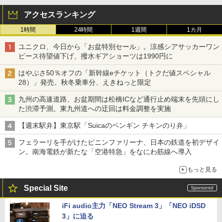
アクセスランキング
1時間
24時間
1週間
1カ月
ユニクロ、今日から「お盆特別セール」。涼感シアサッカーワン
ピース待望値下げ、撥水ギアショーツは1990円に
はやぶさ50％オフの「新幹線eチケット（トクだ値スペシャル
28）」発売。秋冬乗車分、えきねっと限定
九州の高速道路、お盆期間は松橋ICなど通行止め端末を先頭にし
た渋滞予測。東九州道への迂回は料金調整を実施
【週末駅弁】東京駅「Suicaのペンギン チキンのり弁」
フェラーリを手がけたピニンファリーナ、日本の鉄道を初デザイ
ン。南海電鉄が新たな「空港特急」をなにわ筋線へ導入
もっと見る
Special Site
iFi audio主力「NEO Stream 3」「NEO iDSD
3」に迫る