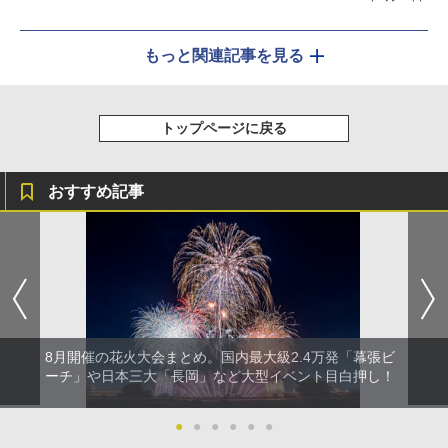
もっと関連記事を見る
トップページに戻る
おすすめ記事
8月開催の花火大会まとめ。国内最大級2.4万発「幕張ビ
ーチ」や日本三大「長岡」など大型イベント目白押し！
●
●
●
●
●
●