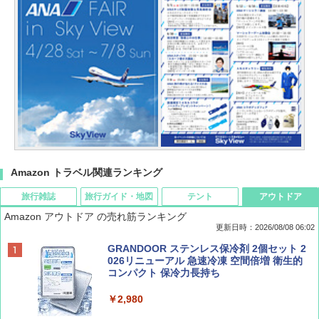
Amazon トラベル関連ランキング
旅行雑誌
旅行ガイド・地図
テント
アウトドア
Amazon アウトドア の売れ筋ランキング
更新日時：2026/08/08 06:02
BE-PAL(ビ-パル) 2026年 9 月号【特別付録:
D40 地球の歩き方 チェンマイ タイ北部の魅
[キャンパーズコレクション 山善] ポップアッ
GRANDOOR ステンレス保冷剤 2個セット 2
SOTO ミニマル"旅"財布 ランダム2種】
力的な町 2026～2027 地球の歩き方D アジア
プテント 傘みたいに広げて畳める パッとサ
026リニューアル 急速冷凍 空間倍増 衛生的
ッとサンシェード キューブ フルクローズ メ
コンパクト 保冷力長持ち
ッシュ 簡単設置 ワンタッチテント キャンプ
￥1,500
￥2,079
&ハイキング カーキ PATC-150(KH)
￥2,980