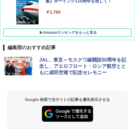
集】ボーイング110周年を祝して！
￥1,760
Amazonランキングをもっと見る
編集部のおすすめ記事
僕が見た未来【完全版】
[キャンパーズコレクション 山善] ポップアッ
DEWEL パラソル 大型 ビーチ アウトドアパ
JAL、東京～モスクワ線開設50周年を記
プテント 傘みたいに広げて畳める パッとサ
ラソル ガーデン サイトシート付 折りたたみ
念し、アエロフロート・ロシア航空とと
ッとサンシェード キューブ フルクローズ メ
防水 UVカット 4段階高さ調整 軽量 収納袋付
￥0
もに成田空港で記念セレモニー
ッシュ 簡単設置 ワンタッチテント キャンプ
き
&ハイキング カーキ PATC-150(KH)
￥6,459
￥6,831
D40 地球の歩き方 チェンマイ タイ北部の魅
Google 検索で当サイトの記事を優先表示させる
力的な町 2026～2027 地球の歩き方D アジア
GRANDOOR ステンレス保冷剤 2個セット 2
PYKES PEAK (パイクスピーク) 着替えテン
026リニューアル 急速冷凍 空間倍増 衛生的
ト プライバシー テント 【中が透けない】 1
コンパクト 保冷力長持ち
￥2,079
人用 折りたたみ 防災グッズ 災害用トイレ ビ
ーチ ピクニック ポップアップテント 携帯 簡
￥2,980
易 トイレテント (グレー)
A09 地球の歩き方 イタリア 2026～2027 地