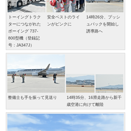
トーイングトラク
安全ベストのライ
14時26分、プッシ
ターにつながれた
ンがピンクに
ュバックを開始し
ボーイング 737-
誘導路へ
800型機（登録記
号：JA347J）
整備士も手を振って見送り
14時35分、16滑走路から新千
歳空港に向けて離陸