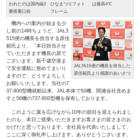
われたのは国内線2
ひなまつりフォト
は最高4℃
番搭乗口前
フレーム
機内への案内が始まる少
し前の14時ちょうど、JAL3
515便の機長を担当する原佳
範氏より、「本日担当させ
ていただきます機長の原で
ございます。新千歳空港ま
JAL3515便の機長を担当した
で安全運航に努めてまいり
原佳範氏より感謝のあいさつ
ますので、どうぞよろしく
お願いいたします。当社の7
37-800型機就航以来、JAL本体で50機、関連会社含めま
すと56機の737-800型機を保有しております。
このように翼を広げながら10年の節目を迎えられまし
たのも、本日ご搭乗いただきますお客さまの皆さまのお
かげだと思っております。全社員を代表いたしまして、
ここに深く御礼申し上げます。ありがとうございます。