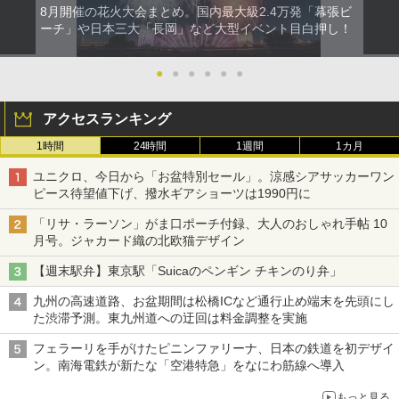
8月開催の花火大会まとめ。国内最大級2.4万発「幕張ビ
ーチ」や日本三大「長岡」など大型イベント目白押し！
●
●
●
●
●
●
アクセスランキング
1時間
24時間
1週間
1カ月
ユニクロ、今日から「お盆特別セール」。涼感シアサッカーワン
ピース待望値下げ、撥水ギアショーツは1990円に
「リサ・ラーソン」がま口ポーチ付録、大人のおしゃれ手帖 10
月号。ジャカード織の北欧猫デザイン
【週末駅弁】東京駅「Suicaのペンギン チキンのり弁」
九州の高速道路、お盆期間は松橋ICなど通行止め端末を先頭にし
た渋滞予測。東九州道への迂回は料金調整を実施
フェラーリを手がけたピニンファリーナ、日本の鉄道を初デザイ
ン。南海電鉄が新たな「空港特急」をなにわ筋線へ導入
もっと見る