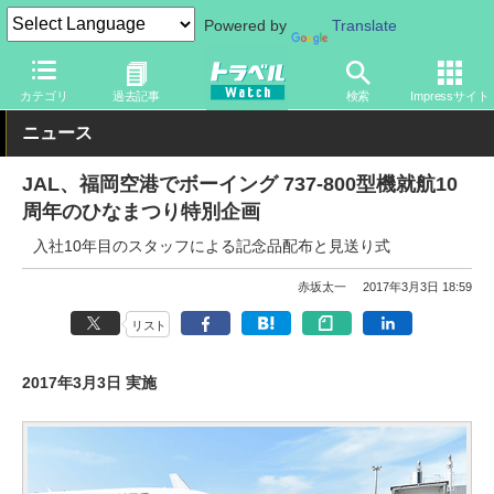
Powered by
Translate
トラベル Watch
旅の方法
空旅
飛行機
カテゴリ
過去記事
検索
Impressサイト
ニュース
JAL、福岡空港でボーイング 737-800型機就航10
周年のひなまつり特別企画
入社10年目のスタッフによる記念品配布と見送り式
赤坂太一
2017年3月3日 18:59
リスト
2017年3月3日 実施