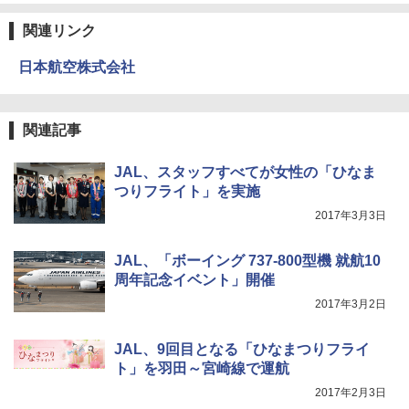
￥4,980
球の歩き方A ヨーロッパ
熊撃退スプレー 熊よけスプレー 熊スプレー
【日本企業販売】超強力クマ対策スプレー 30
関連リンク
￥2,479
0ml（連続噴射30秒）110ml（連続噴射15
ENDLESS BASE 《めざましテレビで紹介》
秒）射程5～10m 安全ロック搭載 携帯収納袋
日本航空株式会社
テント ワンタッチ RENEW 幅200 2-3人用 43
付き ヒグマ・イノシシ対策 自治体・教育機
500002(88859)
関の購入実績 登山・キャンプ・アウトドア・
防災用品 長期保存可能 緊急時用 日本国内発
地球の歩き方 スター・ウォーズ
送
￥5,999
関連記事
￥2,695
￥3,680
JAL、スタッフすべてが女性の「ひなま
[キャンパーズコレクション 山善] 傘みたいに
つりフライト」を実施
広げるだけ パッとサッとテント ブラックコ
ーティング フルクローズ メッシュ 3-4人用
BUNDOK(バンドック)ソロ ドーム 1 EX BDK
2017年3月3日
簡単設置 ポップアップテント エクルベージ
-08EX カーキ ソロキャンプ ポリエステル フ
A26 地球の歩き方 チェコ ポーランド スロヴ
ュ(BC仕様) PATC-150B(EB)
レーム ドーム型 テント
ァキア 2026～2027 地球の歩き方A ヨーロッ
パ
JAL、「ボーイング 737-800型機 就航10
￥9,990
￥14,800
周年記念イベント」開催
￥2,277
2017年3月2日
[キャンパーズコレクション 山善] 傘みたいに
着替えテント トイレテント 透けない【換気
広げるだけ パッとサッとテント キューブワ
通気窓付き】収納袋付き UVカット 防水 防災
JAL、9回目となる「ひなまつりフライ
イド ブラックコーティング フルクローズ メ
コンパクト iimono117 (ブルー)
ト」を羽田～宮崎線で運航
ッシュ 4人用 簡単設置 ポップアップテント P
ATCW-150B エクルベージュ
￥3,080
2017年2月3日