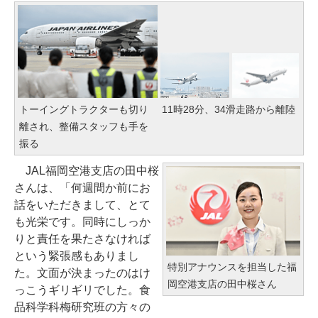
トーイングトラクターも切り
11時28分、34滑走路から離陸
離され、整備スタッフも手を
振る
JAL福岡空港支店の田中桜
さんは、「何週間か前にお
話をいただきまして、とて
も光栄です。同時にしっか
りと責任を果たさなければ
という緊張感もありまし
特別アナウンスを担当した福
た。文面が決まったのはけ
岡空港支店の田中桜さん
っこうギリギリでした。食
品科学科梅研究班の方々の