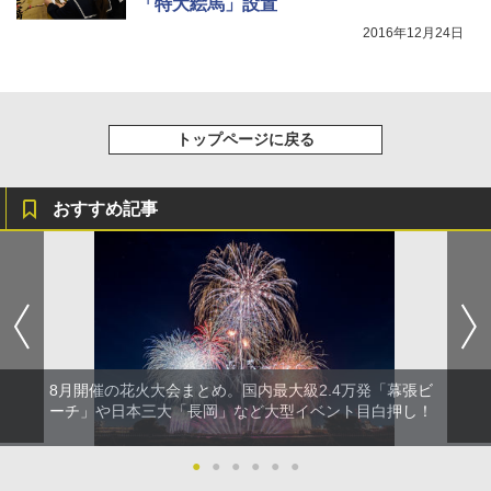
「特大絵馬」設置
2016年12月24日
Coleman(コールマン) ツーリングドーム/LD
ポインターライト 強力 小型 緑色/赤色/青紫色
X 2人用 3人用 キャンプ アウトドア フェス
USB充電式 高精度 超長距離照射 長時間使用
収納 コンパクト 簡単設営 カンガルーテント
可能 安全ロック付き 高安全性 金属製耐久 コ
ソロキャンプ ソロテント
ンパクト多機能設計 持ち運び便利 アウトド
ア/オフィス/教育現場/展示会用 緑
￥20,718
トップページに戻る
￥1,180
おすすめ記事
8月開催の花火大会まとめ。国内最大級2.4万発「幕張ビ
ーチ」や日本三大「長岡」など大型イベント目白押し！
●
●
●
●
●
●