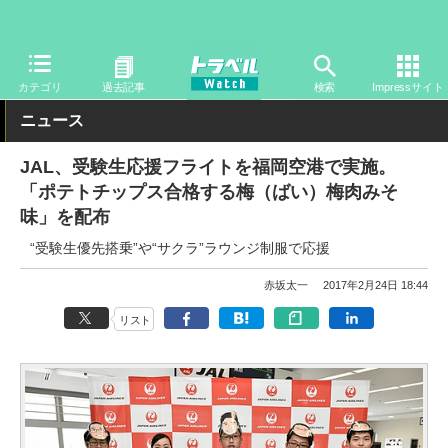
トラベル Watch
地域
国内旅行
九州
カテゴリ
過去記事
検索
Impressサイト
ニュース
JAL、受験生応援フライトを福岡空港で実施。
「ポテトチップス合格する梅（ばい）梅肉みそ
味」を配布
“受験生優先搭乗”や“サクラ”ラウンジ制服で応援
赤坂太一
2017年2月24日 18:44
リスト