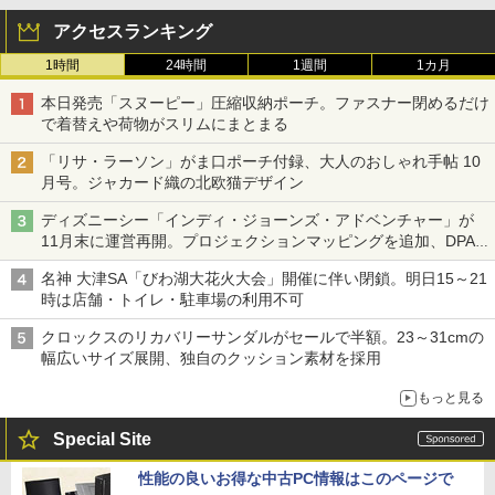
アクセスランキング
1時間
24時間
1週間
1カ月
本日発売「スヌーピー」圧縮収納ポーチ。ファスナー閉めるだけ
で着替えや荷物がスリムにまとまる
「リサ・ラーソン」がま口ポーチ付録、大人のおしゃれ手帖 10
月号。ジャカード織の北欧猫デザイン
ディズニーシー「インディ・ジョーンズ・アドベンチャー」が
11月末に運営再開。プロジェクションマッピングを追加、DPA
は1500円
名神 大津SA「びわ湖大花火大会」開催に伴い閉鎖。明日15～21
時は店舗・トイレ・駐車場の利用不可
クロックスのリカバリーサンダルがセールで半額。23～31cmの
幅広いサイズ展開、独自のクッション素材を採用
もっと見る
Special Site
性能の良いお得な中古PC情報はこのページで