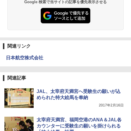
Google 検索で当サイトの記事を優先表示させる
球の歩き方A ヨーロッパ
026リニューアル 急速冷凍 空間倍増 衛生的
PYKES PEAK (パイクスピーク) 着替えテン
コンパクト 保冷力長持ち
ト プライバシー テント 【中が透けない】 1
￥2,479
人用 折りたたみ 防災グッズ 災害用トイレ ビ
￥2,980
ーチ ピクニック ポップアップテント 携帯 簡
易 トイレテント (ブラック)
A26 地球の歩き方 チェコ ポーランド スロヴ
熊撃退スプレー 熊よけスプレー 熊スプレー
￥4,980
ァキア 2026～2027 地球の歩き方A ヨーロッ
【日本企業販売】超強力クマ対策スプレー 30
パ
0ml（連続噴射30秒）110ml（連続噴射15
関連リンク
秒）射程5～10m 安全ロック搭載 携帯収納袋
￥2,277
ENDLESS BASE 《めざましテレビで紹介》
付き ヒグマ・イノシシ対策 自治体・教育機
日本航空株式会社
テント ワンタッチ RENEW 幅200 2-3人用 43
関の購入実績 登山・キャンプ・アウトドア・
500002(88859)
防災用品 長期保存可能 緊急時用 日本国内発
送
地球の歩き方 スター・ウォーズ
￥5,499
関連記事
￥3,680
￥2,695
JAL、太宰府天満宮へ受験生の願いが込
[キャンパーズコレクション 山善] 傘みたいに
められた特大絵馬を奉納
広げるだけ パッとサッとテント ブラックコ
DEWEL パラソル 大型 ビーチ アウトドアパ
ーティング フルクローズ メッシュ 3-4人用
ラソル ガーデン サイトシート付 折りたたみ
2017年2月16日
簡単設置 ポップアップテント エクルベージ
防水 UVカット 4段階高さ調整 軽量 収納袋付
新しい日本地理 地図・統計・移動から読み
ュ(BC仕様) PATC-150B(EB)
き
解く (講談社現代新書)
太宰府天満宮、福岡空港のANA＆JAL各
￥8,991
￥6,459
￥1,540
カウンターに受験生の願いを掛けられる