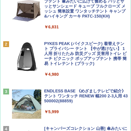
SOTO ミニマル"旅"財布 ランダム2種】
力的な町 2026～2027 地球の歩き方D アジア
プテント 傘みたいに広げて畳める パッとサ
ッとサンシェード キューブ フルクローズ メ
ッシュ 簡単設置 ワンタッチテント キャンプ
￥1,500
￥2,079
&ハイキング カーキ PATC-150(KH)
￥6,831
ディズニーファン ２０２６年 ９月号 [雑
地球の歩き方 スター・ウォーズ
誌] (ＤＩＳＮＥＹ ＦＡＮ)
PYKES PEAK (パイクスピーク) 着替えテン
￥2,695
ト プライバシー テント 【中が透けない】 1
￥713
人用 折りたたみ 防災グッズ 災害用トイレ ビ
ーチ ピクニック ポップアップテント 携帯 簡
易 トイレテント (ブラック)
山と溪谷 2026年8月号「南アルプス大全」
僕が見た未来【完全版】
￥4,980
￥1,540
￥0
ENDLESS BASE 《めざましテレビで紹介》
テント ワンタッチ RENEW 幅200 2-3人用 43
500002(88859)
Coyote No.89 特集 星野道夫 夢見る旅
A26 地球の歩き方 チェコ ポーランド スロヴ
ァキア 2026～2027 地球の歩き方A ヨーロッ
￥5,999
パ
￥1,540
￥2,277
[キャンパーズコレクション 山善] 傘みたいに