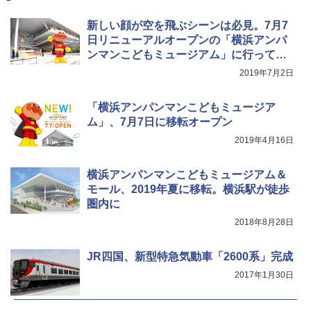
き
新しい顔が空を飛ぶシーンは必見。7月7
￥6,459
日リニューアルオープンの「横浜アンパ
ンマンこどもミュージアム」に行ってみ
た
2019年7月2日
着替えテント トイレテント 透けない【換気
通気窓付き】収納袋付き UVカット 防水 防災
コンパクト iimono117 (ブルー)
「横浜アンパンマンこどもミュージア
ム」、7月7日に移転オープン
￥3,080
2019年4月16日
横浜アンパンマンこどもミュージアム＆
モール、2019年夏に移転。横浜駅が徒歩
圏内に
2018年8月28日
JR四国、新型特急気動車「2600系」完成
2017年1月30日