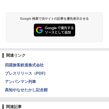
￥2,980
BUNDOK(バンドック)ソロ ドーム 1 EX BDK
Google 検索で当サイトの記事を優先表示させる
-08EX カーキ ソロキャンプ ポリエステル フ
レーム ドーム型 テント
￥14,800
熊撃退スプレー 熊よけスプレー 熊スプレー
【日本企業販売】超強力クマ対策スプレー 30
関連リンク
0ml（連続噴射30秒）110ml（連続噴射15
秒）射程5～10m 安全ロック搭載 携帯収納袋
四国旅客鉄道株式会社
付き ヒグマ・イノシシ対策 自治体・教育機
関の購入実績 登山・キャンプ・アウトドア・
プレスリリース（PDF)
防災用品 長期保存可能 緊急時用 日本国内発
送
アンパンマン列車
￥3,680
高知やなせたかし記念館
DEWEL パラソル 大型 ビーチ アウトドアパ
ラソル ガーデン サイトシート付 折りたたみ
関連記事
防水 UVカット 4段階高さ調整 軽量 収納袋付