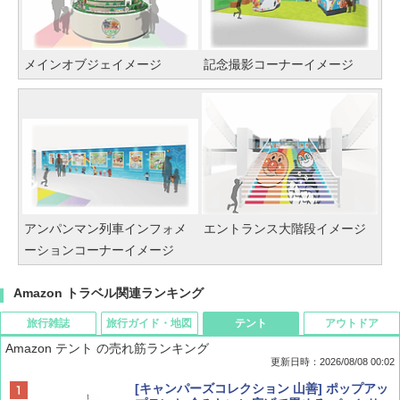
メインオブジェイメージ
記念撮影コーナーイメージ
アンパンマン列車インフォメ
エントランス大階段イメージ
ーションコーナーイメージ
Amazon トラベル関連ランキング
旅行雑誌
旅行ガイド・地図
テント
アウトドア
Amazon テント の売れ筋ランキング
更新日時：2026/08/08 00:02
BE-PAL(ビ-パル) 2026年 9 月号【特別付録:
D40 地球の歩き方 チェンマイ タイ北部の魅
[キャンパーズコレクション 山善] ポップアッ