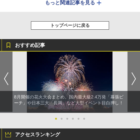
もっと関連記事を見る
トップページに戻る
おすすめ記事
8月開催の花火大会まとめ。国内最大級2.4万発「幕張ビ
ーチ」や日本三大「長岡」など大型イベント目白押し！
●
●
●
●
●
●
アクセスランキング