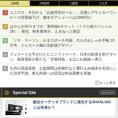
1時間
24時間
1週間
1カ月
ユニクロ、今日から「お盆特別セール」。涼感シアサッカーワン
ピース待望値下げ、撥水ギアショーツは1990円に
はやぶさ50％オフの「新幹線eチケット（トクだ値スペシャル
28）」発売。秋冬乗車分、えきねっと限定
「リサ・ラーソン」がま口ポーチ付録、大人のおしゃれ手帖 10
月号。ジャカード織の北欧猫デザイン
フェラーリを手がけたピニンファリーナ、日本の鉄道を初デザイ
ン。南海電鉄が新たな「空港特急」をなにわ筋線へ導入
九州の高速道路、お盆期間は松橋ICなど通行止め端末を先頭にし
た渋滞予測。東九州道への迂回は料金調整を実施
もっと見る
Special Site
総合オーディオブランドに進化するSHANLING
とは何者か？