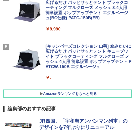
広げるだけ パッとサッとテント ブラックコ
ーティング フルクローズ メッシュ 3-4人用
簡単設置 ポップアップテント エクルベージ
AIRLINE（エアライン）2026年9月号【特
A09 地球の歩き方 イタリア 2026～2027 地
ュ(BC仕様) PATC-150B(EB)
集】ボーイング110周年を祝して！
球の歩き方A ヨーロッパ
￥9,990
￥1,760
￥2,479
[キャンパーズコレクション 山善] 傘みたいに
広げるだけ パッとサッとテント キューブワ
イド ブラックコーティング フルクローズ メ
ッシュ 4人用 簡単設置 ポップアップテント P
ATCW-150B エクルベージュ
￥-
Amazonランキングをもっと見る
編集部のおすすめ記事
GRANDOOR ステンレス保冷剤 2個セット 2
JR四国、「宇和海アンパンマン列車」の
026リニューアル 急速冷凍 空間倍増 衛生的
デザインを7年ぶりにリニューアル
コンパクト 保冷力長持ち