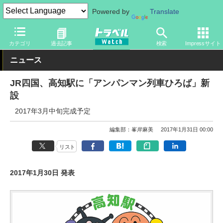
Powered by
Translate
トラベル Watch
地域
国内旅行
カテゴリ
過去記事
検索
Impressサイト
ニュース
JR四国、高知駅に「アンパンマン列車ひろば」新
設
2017年3月中旬完成予定
編集部：峯岸麻美
2017年1月31日 00:00
リスト
2017年1月30日 発表