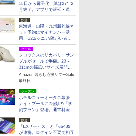
15日から電子化、紙は27年2
月終了。アプリで遅延・運休
も確認可能に
鉄道
東海道・山陽・九州新幹線ネ
ット予約にマイナンバー活
用、U22/シニア/障がい者割
を9月15日から発売
セール
クロックスのリカバリーサン
ダルがセールで半額。23～
31cmの幅広いサイズ展開、
独自のクッション素材を採用
Amazon 暮らし応援サマーSale
最終日
シーズン
ホテルニューオータニ幕張、
ナイトプールに2種類の「学
割プラン」登場。通常料金の
およそ半額でお得に夜活
鉄道
「EXサービス」と「e5489」
が連携。ログイン不要で相互