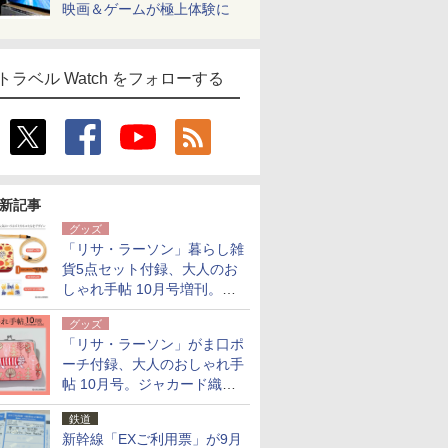
映画＆ゲームが極上体験に
トラベル Watch をフォローする
新記事
グッズ
「リサ・ラーソン」暮らし雑
貨5点セット付録、大人のお
しゃれ手帖 10月号増刊。
USBケーブルや缶ケースなど
グッズ
「リサ・ラーソン」がま口ポ
ーチ付録、大人のおしゃれ手
帖 10月号。ジャカード織の
北欧猫デザイン
鉄道
新幹線「EXご利用票」が9月