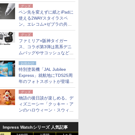
も。使用後は収納バッグでコ
グッズ
ンパクトに保管
ペン先を変えずに紙とiPadに
使える2WAYスタイラスペ
ン。エレコム×ゼブラの共同
開発
グッズ
ファミリア×阪神タイガー
ス、コラボ第3弾は黒系デニ
ムバッグやサコッシュなど6
点。8月21日オンラインスト
お出かけ
アで発売
特別塗装機「JAL Jubilee
Express」就航地にTDS25周
年のフォトスポットが登場。
10月末まで青森空港に
グッズ
物語の後日談が楽しめる。デ
ィズニーシー「クッキー・ア
ンのハロウィーン・スウィー
トサプライズ」限定グッズ公
開
Impress Watchシリーズ 人気記事