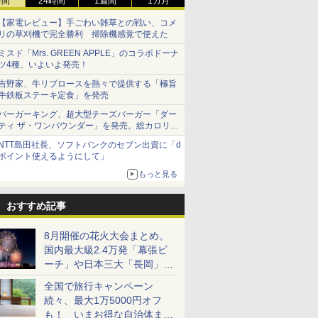
時間
24時間
1週間
1カ月
【家電レビュー】手ごわい雑草との戦い、コメ
リの草刈機で完全勝利 掃除機感覚で使えた
ミスド「Mrs. GREEN APPLE」のコラボドーナ
ツ4種、いよいよ発売！
吉野家、牛リブロースを熱々で提供する「極旨
牛鉄板ステーキ定食」を発売
バーガーキング、超大型チーズバーガー「ダー
ティ ザ・ワンパウンダー」を発売。総カロリー
約1656kcal、総重量約527g！
NTT島田社長、ソフトバンクのセブン出資に「d
ポイント使えるようにして」
もっと見る
おすすめ記事
8月開催の花火大会まとめ。
国内最大級2.4万発「幕張ビ
ーチ」や日本三大「長岡」な
ど大型イベント目白押し！
全国で旅行キャンペーン
続々、最大1万5000円オフ
も！ いまお得な自治体まと