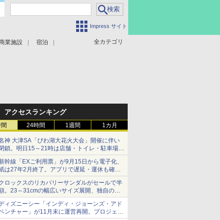
Impress サイト
全カテゴリ
商業施設
宿泊
アクセスランキング
時間
24時間
1週間
1カ月
名神 大津SA「びわ湖大花火大会」開催に伴い
閉鎖。明日15～21時は店舗・トイレ・駐車場の
利用不可
新幹線「EXご利用票」が9月15日から電子化、
紙は27年2月終了。アプリで遅延・運休も確認
可能に
クロックスのリカバリーサンダルがセールで半
額。23～31cmの幅広いサイズ展開、独自のク
ッション素材を採用
ディズニーシー「インディ・ジョーンズ・アド
ベンチャー」が11月末に運営再開。プロジェク
ションマッピングを追加、DPAは1500円