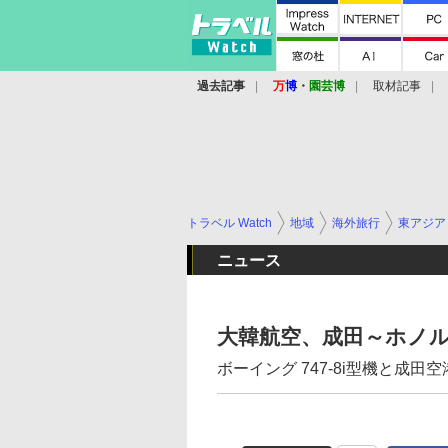
過去記事
万
博
・
園芸博
取材記事
トラベル Watch
地域
海外旅行
東アジア
ニュース
大韓航空、成田～ホノ
ボーイング 747-8i型機と成