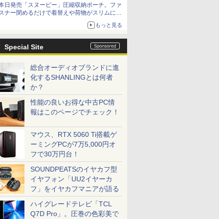
本日発売「スヌーピー」圧縮収納ポーチ。ファ
スナー閉めるだけで着替えや荷物がスリムにま
とまる
もっと見る
Special Site
総合オーディオブランドに進
化するSHANLINGとは何者
か？
性能の良いお得な中古PC情
報はこのページでチェック！
マウス、RTX 5060 Ti搭載ゲ
ーミングPCが7万5,000円オ
フで30万円台！
SOUNDPEATSのイヤカフ型
イヤフォン「UU2イヤーカ
フ」をイヤカフマニアが語る
ハイグレードテレビ「TCL
Q7D Pro」。圧巻の色彩美で