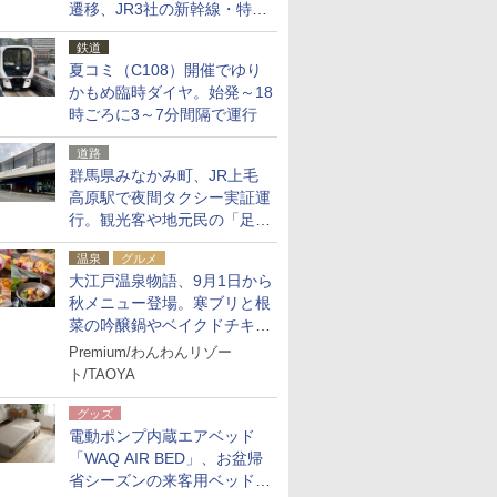
遷移、JR3社の新幹線・特急
予約をアプリで一括確認
鉄道
夏コミ（C108）開催でゆり
かもめ臨時ダイヤ。始発～18
時ごろに3～7分間隔で運行
道路
群馬県みなかみ町、JR上毛
高原駅で夜間タクシー実証運
行。観光客や地元民の「足が
ない」課題解消へ、木金土に
温泉
グルメ
2台体制
大江戸温泉物語、9月1日から
秋メニュー登場。寒ブリと根
菜の吟醸鍋やベイクドチキ
ン、ショコラ＆栗スイーツも
Premium/わんわんリゾー
食べ放題に
ト/TAOYA
グッズ
電動ポンプ内蔵エアベッド
「WAQ AIR BED」、お盆帰
省シーズンの来客用ベッドに