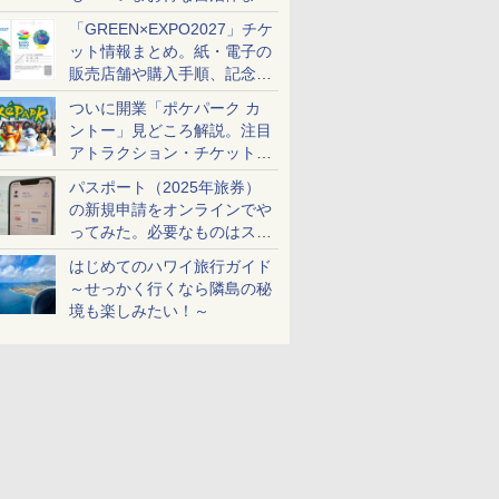
め
「GREEN×EXPO2027」チケ
ット情報まとめ。紙・電子の
販売店舗や購入手順、記念チ
ケットも解説
ついに開業「ポケパーク カ
ントー」見どころ解説。注目
アトラクション・チケット手
配・来場前に必要な準備は？
パスポート（2025年旅券）
の新規申請をオンラインでや
ってみた。必要なものはスマ
ホとマイナカードのみ
はじめてのハワイ旅行ガイド
～せっかく行くなら隣島の秘
境も楽しみたい！～