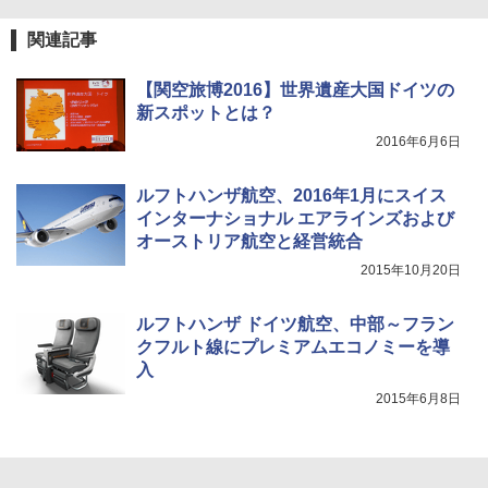
防災用品 長期保存可能 緊急時用 日本国内発
送
￥5,999
関連記事
￥3,680
【関空旅博2016】世界遺産大国ドイツの
[キャンパーズコレクション 山善] 傘みたいに
新スポットとは？
広げるだけ パッとサッとテント ブラックコ
ーティング フルクローズ メッシュ 3-4人用
ポインターライト 強力 小型 緑色/赤色/青紫色
2016年6月6日
簡単設置 ポップアップテント エクルベージ
USB充電式 高精度 超長距離照射 長時間使用
ュ(BC仕様) PATC-150B(EB)
可能 安全ロック付き 高安全性 金属製耐久 コ
ンパクト多機能設計 持ち運び便利 アウトド
ルフトハンザ航空、2016年1月にスイス
ア/オフィス/教育現場/展示会用 緑
￥9,990
インターナショナル エアラインズおよび
オーストリア航空と経営統合
￥1,180
2015年10月20日
[キャンパーズコレクション 山善] 傘みたいに
広げるだけ パッとサッとテント キューブワ
イド ブラックコーティング フルクローズ メ
HYREKK 八角形タープ 防水タープ 3×4.5m
ルフトハンザ ドイツ航空、中部～フラン
ッシュ 4人用 簡単設置 ポップアップテント P
ブラックラバーコーティング UPF50+ UVカ
ATCW-150B エクルベージュ
ット 5000mm耐水圧 210D生地 遮光
クフルト線にプレミアムエコノミーを導
入
￥-
￥6,579
2015年6月8日