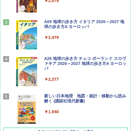
￥713
￥2,079
山と溪谷 2026年8月号「南アルプス大全」
A09 地球の歩き方 イタリア 2026～2027 地
球の歩き方A ヨーロッパ
￥1,540
￥2,479
Coyote No.89 特集 星野道夫 夢見る旅
A26 地球の歩き方 チェコ ポーランド スロヴ
ァキア 2026～2027 地球の歩き方A ヨーロッ
パ
￥1,540
￥2,277
AIRLINE（エアライン）2026年9月号【特
新しい日本地理 地図・統計・移動から読み
集】ボーイング110周年を祝して！
解く (講談社現代新書)
￥1,760
￥1,540