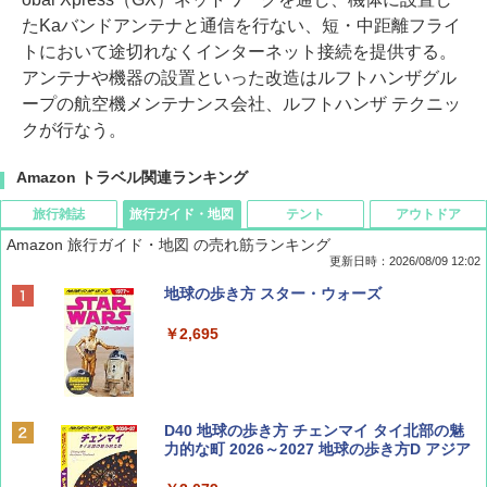
たKaバンドアンテナと通信を行ない、短・中距離フライ
トにおいて途切れなくインターネット接続を提供する。
アンテナや機器の設置といった改造はルフトハンザグル
ープの航空機メンテナンス会社、ルフトハンザ テクニッ
クが行なう。
Amazon トラベル関連ランキング
旅行雑誌
旅行ガイド・地図
テント
アウトドア
Amazon 旅行ガイド・地図 の売れ筋ランキング
更新日時：2026/08/09 12:02
BE-PAL(ビ-パル) 2026年 9 月号【特別付録:
地球の歩き方 スター・ウォーズ
SOTO ミニマル"旅"財布 ランダム2種】
￥2,695
￥1,500
ディズニーファン ２０２６年 ９月号 [雑
D40 地球の歩き方 チェンマイ タイ北部の魅
誌] (ＤＩＳＮＥＹ ＦＡＮ)
力的な町 2026～2027 地球の歩き方D アジア