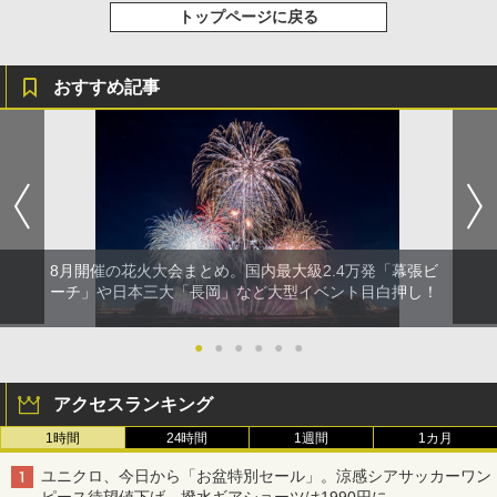
トップページに戻る
おすすめ記事
8月開催の花火大会まとめ。国内最大級2.4万発「幕張ビ
ーチ」や日本三大「長岡」など大型イベント目白押し！
●
●
●
●
●
●
アクセスランキング
1時間
24時間
1週間
1カ月
ユニクロ、今日から「お盆特別セール」。涼感シアサッカーワン
ピース待望値下げ、撥水ギアショーツは1990円に