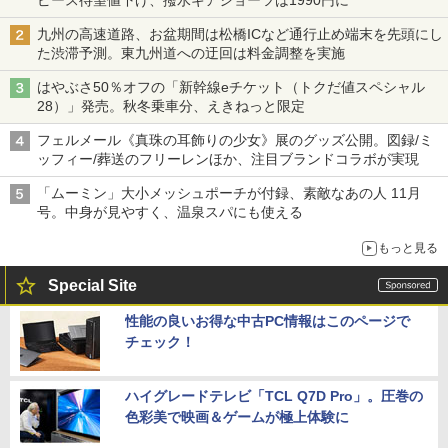
九州の高速道路、お盆期間は松橋ICなど通行止め端末を先頭にし
た渋滞予測。東九州道への迂回は料金調整を実施
はやぶさ50％オフの「新幹線eチケット（トクだ値スペシャル
28）」発売。秋冬乗車分、えきねっと限定
フェルメール《真珠の耳飾りの少女》展のグッズ公開。図録/ミ
ッフィー/葬送のフリーレンほか、注目ブランドコラボが実現
「ムーミン」大小メッシュポーチが付録、素敵なあの人 11月
号。中身が見やすく、温泉スパにも使える
もっと見る
Special Site
性能の良いお得な中古PC情報はこのページで
チェック！
ハイグレードテレビ「TCL Q7D Pro」。圧巻の
色彩美で映画＆ゲームが極上体験に