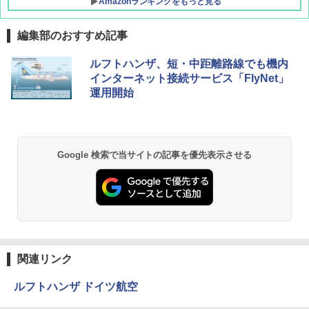
Amazonランキングをもっと見る
編集部のおすすめ記事
[キャンパーズコレクション 山善] ポップアッ
GRANDOOR ステンレス保冷剤 2個セット 2
ルフトハンザ、短・中距離路線でも機内
プテント 傘みたいに広げて畳める パッとサ
026リニューアル 急速冷凍 空間倍増 衛生的
インターネット接続サービス「FlyNet」
ッとサンシェード キューブ フルクローズ メ
コンパクト 保冷力長持ち
運用開始
ッシュ 簡単設置 ワンタッチテント キャンプ
&ハイキング カーキ PATC-150(KH)
￥2,980
￥6,830
DEWEL パラソル 大型 ビーチ アウトドアパ
Google 検索で当サイトの記事を優先表示させる
ラソル ガーデン サイトシート付 折りたたみ
PYKES PEAK (パイクスピーク) 着替えテン
防水 UVカット 4段階高さ調整 軽量 収納袋付
ト プライバシー テント 【中が透けない】 1
き
人用 折りたたみ 防災グッズ 災害用トイレ ビ
ーチ ピクニック ポップアップテント 携帯 簡
￥6,459
易 トイレテント (ブラック)
￥4,980
熊撃退スプレー 熊よけスプレー 熊スプレー
【日本企業販売】超強力クマ対策スプレー 30
関連リンク
0ml（連続噴射30秒）110ml（連続噴射15
ENDLESS BASE 《めざましテレビで紹介》
秒）射程5～10m 安全ロック搭載 携帯収納袋
ルフトハンザ ドイツ航空
テント ワンタッチ RENEW 幅200 2-3人用 43
付き ヒグマ・イノシシ対策 自治体・教育機
500002(89232)
関の購入実績 登山・キャンプ・アウトドア・