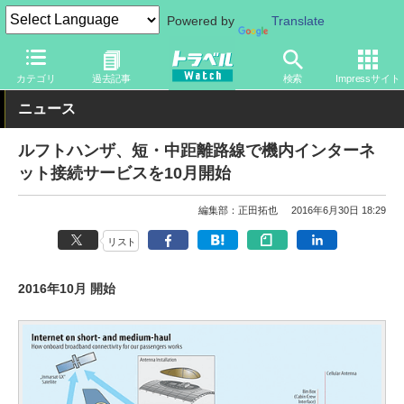
Powered by
Translate
トラベル Watch
地域
海外旅行
ヨーロッパ
カテゴリ
過去記事
検索
Impressサイト
ニュース
ルフトハンザ、短・中距離路線で機内インターネ
ット接続サービスを10月開始
編集部：正田拓也
2016年6月30日 18:29
リスト
2016年10月 開始