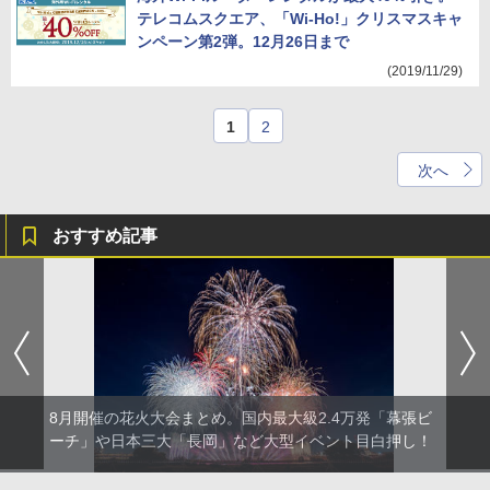
テレコムスクエア、「Wi-Ho!」クリスマスキャ
ンペーン第2弾。12月26日まで
(2019/11/29)
1
2
次へ
おすすめ記事
8月開催の花火大会まとめ。国内最大級2.4万発「幕張ビ
ーチ」や日本三大「長岡」など大型イベント目白押し！