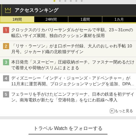
●
●
●
●
●
●
アクセスランキング
1時間
24時間
1週間
1カ月
クロックスのリカバリーサンダルがセールで半額。23～31cmの
幅広いサイズ展開、独自のクッション素材を採用
「リサ・ラーソン」がま口ポーチ付録、大人のおしゃれ手帖 10
月号。ジャカード織の北欧猫デザイン
本日発売「スヌーピー」圧縮収納ポーチ。ファスナー閉めるだけ
で着替えや荷物がスリムにまとまる
ディズニーシー「インディ・ジョーンズ・アドベンチャー」が
11月末に運営再開。プロジェクションマッピングを追加、DPA
は1500円
フェラーリを手がけたピニンファリーナ、日本の鉄道を初デザイ
ン。南海電鉄が新たな「空港特急」をなにわ筋線へ導入
もっと見る
トラベル Watch をフォローする