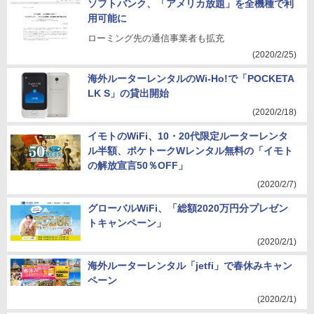
ソフトバンク、「アメリカ放題」を全機種で利
用可能に
ローミング先の通信事業者も拡充
(2020/2/25)
海外ルーターレンタルのWi-Ho!で「POCKETA
LK S」の貸出開始
(2020/2/18)
イモトのWiFi、10・20代限定ルーターレンタ
ル半額、ポケトークWレンタル無料の「イモト
の解放宣言50％OFF」
(2020/2/7)
グローバルWiFi、「総額2020万円分プレゼン
トキャンペーン」
(2020/2/1)
海外ルーターレンタル「jetfi」で春休みキャン
ペーン
(2020/2/1)