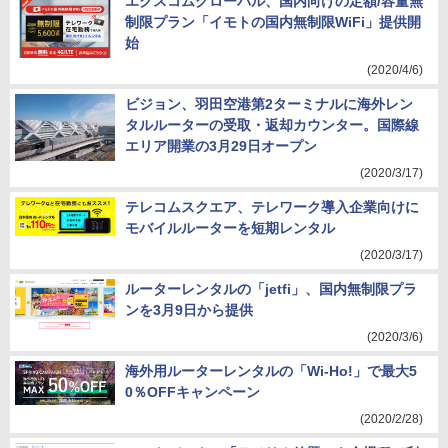
エクスコムグローバル、国内向けの定額/容量無
制限プラン「イモトの国内無制限WiFi」提供開
始
(2020/4/6)
ビジョン、羽田空港第2ターミナルに海外レン
タルルーターの受取・返却カウンター。国際線
エリア開業の3月29日オープン
(2020/3/17)
テレコムスクエア、テレワーク導入企業向けに
モバイルルーターを短期レンタル
(2020/3/17)
ルーターレンタルの「jetfi」、国内無制限プラ
ンを3月9日から提供
(2020/3/6)
海外用ルーターレンタルの「Wi-Ho!」で最大5
0％OFFキャンペーン
(2020/2/28)