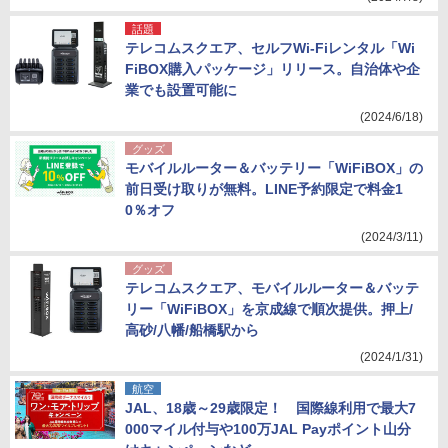
話題
テレコムスクエア、セルフWi-Fiレンタル「Wi
FiBOX購入パッケージ」リリース。自治体や企
業でも設置可能に
(2024/6/18)
グッズ
モバイルルーター＆バッテリー「WiFiBOX」の
前日受け取りが無料。LINE予約限定で料金1
0％オフ
(2024/3/11)
グッズ
テレコムスクエア、モバイルルーター＆バッテ
リー「WiFiBOX」を京成線で順次提供。押上/
高砂/八幡/船橋駅から
(2024/1/31)
航空
JAL、18歳～29歳限定！ 国際線利用で最大7
000マイル付与や100万JAL Payポイント山分