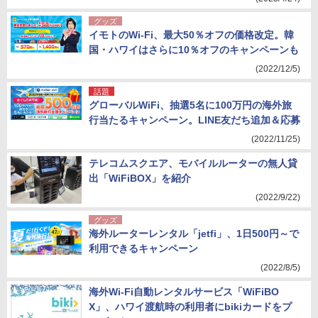
グッズ
イモトのWi-Fi、最大50％オフの価格改定。韓
国・ハワイはさらに10％オフのキャンペーンも
(2022/12/5)
話題
グローバルWiFi、抽選5名に100万円の海外旅
行当たるキャンペーン。LINE友だち追加＆応募
(2022/11/25)
テレコムスクエア、モバイルルーターの無人貸
出「WiFiBOX」を紹介
(2022/9/22)
グッズ
海外ルーターレンタル「jetfi」、1日500円～で
利用できるキャンペーン
(2022/8/5)
海外Wi-Fi自動レンタルサービス「WiFiBO
X」、ハワイ渡航時の利用者にbikiカードをプ