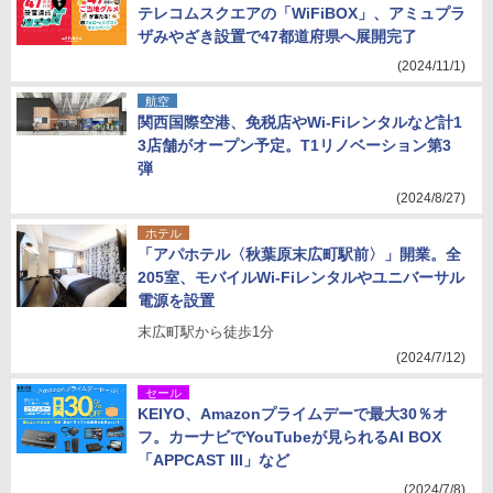
テレコムスクエアの「WiFiBOX」、アミュプラ
ザみやざき設置で47都道府県へ展開完了
(2024/11/1)
航空
関西国際空港、免税店やWi-Fiレンタルなど計1
3店舗がオープン予定。T1リノベーション第3
弾
(2024/8/27)
ホテル
「アパホテル〈秋葉原末広町駅前〉」開業。全
205室、モバイルWi-Fiレンタルやユニバーサル
電源を設置
末広町駅から徒歩1分
(2024/7/12)
セール
KEIYO、Amazonプライムデーで最大30％オ
フ。カーナビでYouTubeが見られるAI BOX
「APPCAST III」など
(2024/7/8)