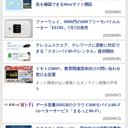
況を確認できるWebサイト開設
(2020/8/4)
ファーウェイ、9980円のSIMフリーモバイルル
ーター「E5785」7月7日発売
(2020/6/30)
テレコムスクエア、テレワークに柔軟に対応で
きる「スタンバイWi-Fiレンタル」提供開始
(2020/5/26)
イモトのWiFi、教育関連団体向けの問い合わせ
窓口を設置
ネット環境がない家庭にもオンライン授業の平等
を
(2020/5/7)
データ容量300GBのクラウドSIMモバイルWi-F
iルーターサービス「まるっとWi-Fi」
(2020/4/13)