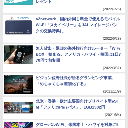
レゼント
(2022/7/25)
a2network、国内外同じ料金で使えるモバイル
Wi-Fi「スカイベリー」をJALマイレージバン
クの交換特典に
(2022/6/28)
無人貸出・返却の海外旅行向けルーター「WiFi
BOX」始まる。アメリカ・ハワイ・韓国は1日7
70円で無制限
(2022/3/31)
ビジョン佐野社長が語るグランピング事業、
「めちゃくちゃ差別化する」
(2021/11/9)
北米・香港・欧州主要国向けプリペイド型eSI
M「アメリカPlusパス」。1GB1302円
(2021/8/4)
グローバルWiFi、米国本土・ハワイを対象に5