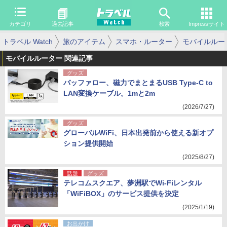
カテゴリ
過去記事
検索
Impressサイト
トラベル Watch
旅のアイテム
スマホ・ルーター
モバイルルー
モバイルルーター 関連記事
グッズ
バッファロー、磁力でまとまるUSB Type-C to
LAN変換ケーブル。1mと2m
(2026/7/27)
グッズ
グローバルWiFi、日本出発前から使える新オプ
ション提供開始
(2025/8/27)
話題
グッズ
テレコムスクエア、夢洲駅でWi-Fiレンタル
「WiFiBOX」のサービス提供を決定
(2025/1/19)
お出かけ