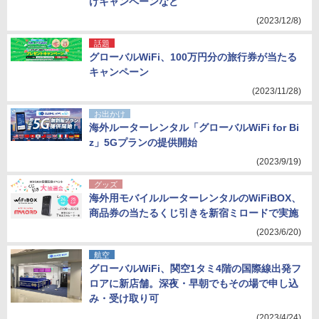
けキャンペーンなど
(2023/12/8)
話題
グローバルWiFi、100万円分の旅行券が当たる
キャンペーン
(2023/11/28)
お出かけ
海外ルーターレンタル「グローバルWiFi for Bi
z」5Gプランの提供開始
(2023/9/19)
グッズ
海外用モバイルルーターレンタルのWiFiBOX、
商品券の当たるくじ引きを新宿ミロードで実施
(2023/6/20)
航空
グローバルWiFi、関空1タミ4階の国際線出発フ
ロアに新店舗。深夜・早朝でもその場で申し込
み・受け取り可
(2023/4/24)