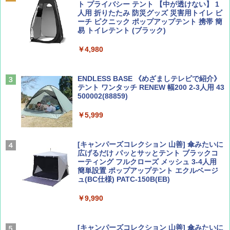
ト プライバシー テント 【中が透けない】 1
￥713
人用 折りたたみ 防災グッズ 災害用トイレ ビ
ーチ ピクニック ポップアップテント 携帯 簡
易 トイレテント (ブラック)
山と溪谷 2026年8月号「南アルプス大全」
僕が見た未来【完全版】
￥4,980
￥1,540
￥0
ENDLESS BASE 《めざましテレビで紹介》
テント ワンタッチ RENEW 幅200 2-3人用 43
500002(88859)
Coyote No.89 特集 星野道夫 夢見る旅
A09 地球の歩き方 イタリア 2026～2027 地
球の歩き方A ヨーロッパ
￥5,999
￥1,540
￥2,479
[キャンパーズコレクション 山善] 傘みたいに
広げるだけ パッとサッとテント ブラックコ
ーティング フルクローズ メッシュ 3-4人用
簡単設置 ポップアップテント エクルベージ
AIRLINE（エアライン）2026年9月号【特
A26 地球の歩き方 チェコ ポーランド スロヴ
ュ(BC仕様) PATC-150B(EB)
集】ボーイング110周年を祝して！
ァキア 2026～2027 地球の歩き方A ヨーロッ
パ
￥9,990
￥1,760
￥2,277
[キャンパーズコレクション 山善] 傘みたいに