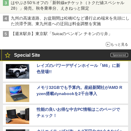
はやぶさ50％オフの「新幹線eチケット（トクだ値スペシャル
28）」発売。秋冬乗車分、えきねっと限定
九州の高速道路、お盆期間は松橋ICなど通行止め端末を先頭にし
た渋滞予測。東九州道への迂回は料金調整を実施
【週末駅弁】東京駅「Suicaのペンギン チキンのり弁」
もっと見る
Special Site
レイズのパワーデザインホイール「M6」に新
色登場!!
メモリ32GBでも予算内。産経新聞社がAMD R
yzen搭載dynabookを2千台導入
性能の良いお得な中古PC情報はこのページで
チェック！