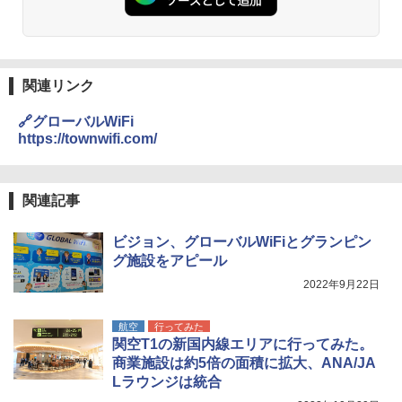
DEWEL パラソル 大型 ビーチ アウトドアパ
ラソル ガーデン サイトシート付 折りたたみ
防水 UVカット 4段階高さ調整 軽量 収納袋付
き
関連リンク
￥6,459
🔗グローバルWiFi
https://townwifi.com/
ポインターライト 強力 小型 緑色/赤色/青紫色
USB充電式 高精度 超長距離照射 長時間使用
可能 安全ロック付き 高安全性 金属製耐久 コ
関連記事
ンパクト多機能設計 持ち運び便利 アウトド
ア/オフィス/教育現場/展示会用 緑
ビジョン、グローバルWiFiとグランピン
グ施設をアピール
￥1,180
2022年9月22日
熊撃退スプレー 熊よけスプレー 熊スプレー
航空
行ってみた
【日本企業販売】超強力クマ対策スプレー 30
関空T1の新国内線エリアに行ってみた。
0ml（連続噴射30秒）110ml（連続噴射15
秒）射程5～10m 安全ロック搭載 携帯収納袋
商業施設は約5倍の面積に拡大、ANA/JA
付き ヒグマ・イノシシ対策 自治体・教育機
Lラウンジは統合
関の購入実績 登山・キャンプ・アウトドア・