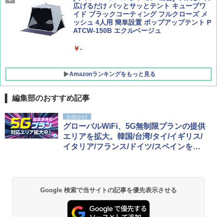
広げるだけ パッとサッとテント キューブワ
イド ブラックコーティング フルクローズ メ
ッシュ 4人用 簡単設置 ポップアップテント P
ATCW-150B エクルベージュ
￥-
Amazonランキングをもっと見る
編集部のおすすめ記事
GRANDOOR ステンレス保冷剤 2個セット 2
お出かけ
026リニューアル 急速冷凍 空間倍増 衛生的
グローバルWiFi、5G無制限プランの提供
コンパクト 保冷力長持ち
エリアを拡大。韓国/台湾/タイ/イギリス/
イタリア/フランス/ドイツ/スペインを追
￥2,980
加
BUNDOK(バンドック)ソロ ドーム 1 EX BDK
-08EX カーキ ソロキャンプ ポリエステル フ
Google 検索で当サイトの記事を優先表示させる
レーム ドーム型 テント
￥14,800