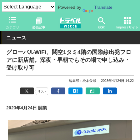
Powered by
Translate
トラベル Watch
旅のアイテム
スマホ・ルーター
モバイルルー
カテゴリ
過去記事
検索
Impressサイト
ニュース
グローバルWiFi、関空1タミ4階の国際線出発フロ
アに新店舗。深夜・早朝でもその場で申し込み・
受け取り可
編集部：松本俊哉
2023年4月24日 14:22
リスト
2023年4月24日 開業