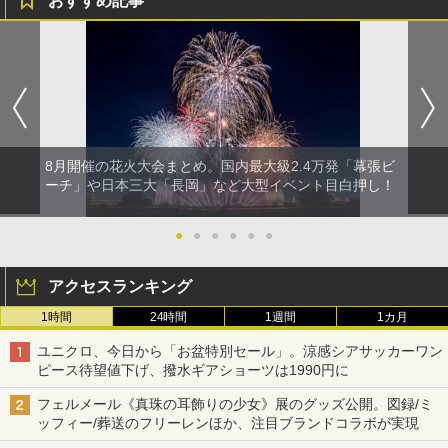
おすすめ記事
8月開催の花火大会まとめ。国内最大級2.4万発「幕張ビ
ーチ」や日本三大「長岡」など大型イベント目白押し！
●
●
●
●
●
●
アクセスランキング
1時間
24時間
1週間
1カ月
ユニクロ、今日から「お盆特別セール」。涼感シアサッカーワン
ピース待望値下げ、撥水ギアショーツは1990円に
フェルメール《真珠の耳飾りの少女》展のグッズ公開。図録/ミ
ッフィー/葬送のフリーレンほか、注目ブランドコラボが実現