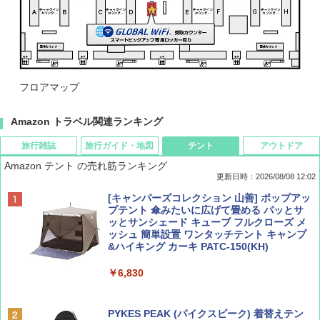
フロアマップ
Amazon トラベル関連ランキング
旅行雑誌
旅行ガイド・地図
テント
アウトドア
Amazon テント の売れ筋ランキング
更新日時：2026/08/08 12:02
BE-PAL(ビ-パル) 2026年 9 月号【特別付録:
D40 地球の歩き方 チェンマイ タイ北部の魅
[キャンパーズコレクション 山善] ポップアッ
SOTO ミニマル"旅"財布 ランダム2種】
力的な町 2026～2027 地球の歩き方D アジア
プテント 傘みたいに広げて畳める パッとサ
ッとサンシェード キューブ フルクローズ メ
ッシュ 簡単設置 ワンタッチテント キャンプ
￥1,500
￥2,079
&ハイキング カーキ PATC-150(KH)
￥6,830
ディズニーファン ２０２６年 ９月号 [雑
地球の歩き方 スター・ウォーズ
誌] (ＤＩＳＮＥＹ ＦＡＮ)
PYKES PEAK (パイクスピーク) 着替えテン
￥2,695