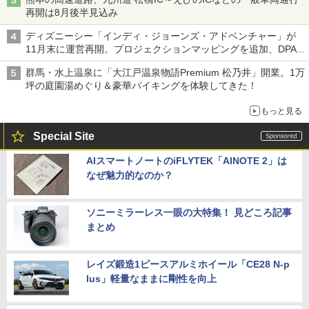
再開は8月後半見込み
ディズニーシー「インディ・ジョーンズ・アドベンチャー」が
11月末に運営再開。プロジェクションマッピングを追加、DPA
は1500円
群馬・水上温泉に「大江戸温泉物語Premium 松乃井」開業。1万
坪の庭園湯めぐり＆豪華バイキングを体験してきた！
もっと見る
Special Site
AIスマートノートのiFLYTEK「AINOTE 2」は
なぜ魅力的なのか？
ソニーミラーレス一眼の大特集！ 見どころ記事
まとめ
レイズ鍛造1ピースアルミホイール「CE28 N-p
lus」軽量なままに剛性を向上