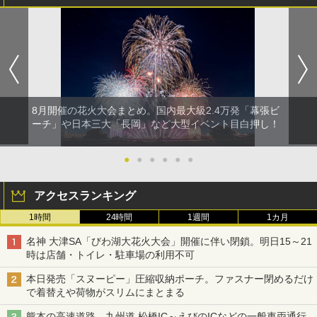
8月開催の花火大会まとめ。国内最大級2.4万発「幕張ビ
ーチ」や日本三大「長岡」など大型イベント目白押し！
●
●
●
●
●
●
アクセスランキング
1時間
24時間
1週間
1カ月
名神 大津SA「びわ湖大花火大会」開催に伴い閉鎖。明日15～21
時は店舗・トイレ・駐車場の利用不可
本日発売「スヌーピー」圧縮収納ポーチ。ファスナー閉めるだけ
で着替えや荷物がスリムにまとまる
熊本の高速道路、九州道 松橋IC～えびのICなどの一般車両通行