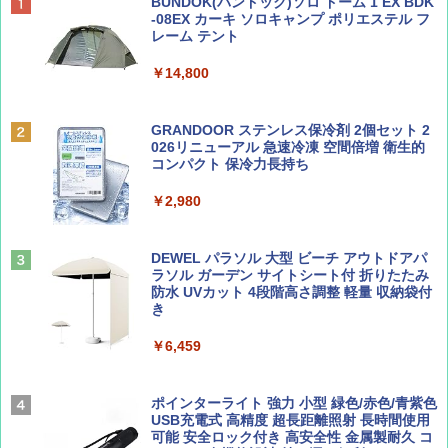
ディズニーファン ２０２６年 ９月号 [雑
D40 地球の歩き方 チェンマイ タイ北部の魅
[キャンパーズコレクション 山善] ポップアッ
BUNDOK(バンドック)ソロ ドーム 1 EX BDK
誌] (ＤＩＳＮＥＹ ＦＡＮ)
力的な町 2026～2027 地球の歩き方D アジア
プテント 傘みたいに広げて畳める パッとサ
-08EX カーキ ソロキャンプ ポリエステル フ
ッとサンシェード キューブ フルクローズ メ
レーム テント
ッシュ 簡単設置 ワンタッチテント キャンプ
￥713
￥2,079
&ハイキング カーキ PATC-150(KH)
￥14,800
￥6,832
Coyote No.89 特集 星野道夫 夢見る旅
A09 地球の歩き方 イタリア 2026～2027 地
GRANDOOR ステンレス保冷剤 2個セット 2
球の歩き方A ヨーロッパ
026リニューアル 急速冷凍 空間倍増 衛生的
PYKES PEAK (パイクスピーク) 着替えテン
コンパクト 保冷力長持ち
￥1,540
ト プライバシー テント 【中が透けない】 1
￥2,479
人用 折りたたみ 防災グッズ 災害用トイレ ビ
￥2,980
ーチ ピクニック ポップアップテント 携帯 簡
易 トイレテント (オリーブ)
山と溪谷 2026年8月号「南アルプス大全」
A26 地球の歩き方 チェコ ポーランド スロヴ
DEWEL パラソル 大型 ビーチ アウトドアパ
￥-
ァキア 2026～2027 地球の歩き方A ヨーロッ
ラソル ガーデン サイトシート付 折りたたみ
パ
￥1,540
防水 UVカット 4段階高さ調整 軽量 収納袋付
き
￥2,277
ENDLESS BASE 《めざましテレビで紹介》
テント ワンタッチ RENEW 幅200 2-3人用 43
￥6,459
500002(89147)
AIRLINE（エアライン）2026年9月号【特
地球の歩き方 スター・ウォーズ
集】ボーイング110周年を祝して！
￥5,499
ポインターライト 強力 小型 緑色/赤色/青紫色
￥2,695
USB充電式 高精度 超長距離照射 長時間使用
￥1,760
可能 安全ロック付き 高安全性 金属製耐久 コ