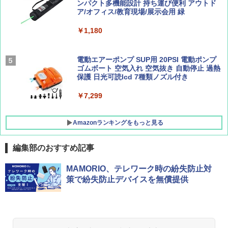
[キャンパーズコレクション 山善] 傘みたいに
ンパクト多機能設計 持ち運び便利 アウトド
広げるだけ パッとサッとテント ブラックコ
ア/オフィス/教育現場/展示会用 緑
ーティング フルクローズ メッシュ 3-4人用
簡単設置 ポップアップテント エクルベージ
BE-PAL(ビ-パル) 2026年 9 月号【特別付録:
新しい日本地理 地図・統計・移動から読み
￥1,180
ュ(BC仕様) PATC-150B(EB)
SOTO ミニマル"旅"財布 ランダム2種】
解く (講談社現代新書)
￥8,991
￥1,500
￥1,540
電動エアーポンプ SUP用 20PSI 電動ポンプ
ゴムボート 空気入れ 空気抜き 自動停止 過熱
保護 日光可読lcd 7種類ノズル付き
Coleman(コールマン) ツーリングドーム/LD
X 2人用 3人用 キャンプ アウトドア フェス
￥7,299
収納 コンパクト 簡単設営 カンガルーテント
ソロキャンプ ソロテント
Amazonランキングをもっと見る
￥20,718
編集部のおすすめ記事
MAMORIO、テレワーク時の紛失防止対
策で紛失防止デバイスを無償提供