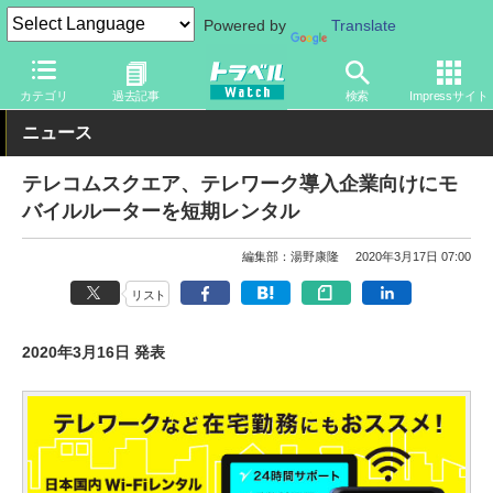
Powered by
Translate
トラベル Watch
旅のアイテム
スマホ・ルーター
モバイルルー
カテゴリ
過去記事
検索
Impressサイト
ニュース
テレコムスクエア、テレワーク導入企業向けにモ
バイルルーターを短期レンタル
編集部：湯野康隆
2020年3月17日 07:00
リスト
2020年3月16日 発表