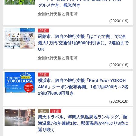
グルメ付き、観光付き
全国旅行支援と併用可
(2023/1/19)
話題
函館市、独自の旅行支援「はこだて割」で1泊
最大1万円/交通付1泊5000円引きに。3連泊まで
OK
全国旅行支援と併用可
(2023/1/18)
話題
横浜市、独自の旅行支援「Find Your YOKOH
AMA」クーポン配布再開。1名1泊4200円～2名
2泊3万6000円引き
(2023/1/18)
温泉
話題
楽天トラベル、年間人気温泉地ランキング。熱
海温泉が9年連続1位、那須温泉が4年ぶり3位に
返り咲く