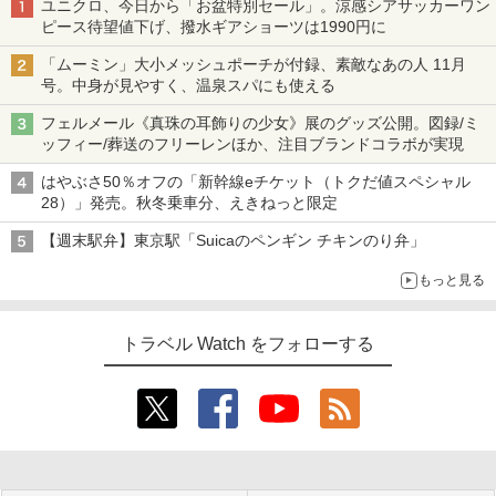
ユニクロ、今日から「お盆特別セール」。涼感シアサッカーワン
ピース待望値下げ、撥水ギアショーツは1990円に
「ムーミン」大小メッシュポーチが付録、素敵なあの人 11月
号。中身が見やすく、温泉スパにも使える
フェルメール《真珠の耳飾りの少女》展のグッズ公開。図録/ミ
ッフィー/葬送のフリーレンほか、注目ブランドコラボが実現
はやぶさ50％オフの「新幹線eチケット（トクだ値スペシャル
28）」発売。秋冬乗車分、えきねっと限定
【週末駅弁】東京駅「Suicaのペンギン チキンのり弁」
もっと見る
トラベル Watch をフォローする