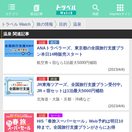
カテゴリ
過去記事
検索
Impressサイト
トラベル Watch
旅の情報
目的
温泉
温泉 関連記事
話題
航空
ANAトラベラーズ、東京都の全国旅行支援プラ
ン本日14時販売スタート
航空券＋宿なら1泊最大5000円補助
(2023/4/4)
話題
鉄道
JR東海ツアーズ、全国旅行支援プラン受付中。
JR＋宿セットは1泊最大5000円補助
北海道・大阪・京都・沖縄など
(2023/4/4)
話題
セール
HIS「春旅スーパーセール」Web予約は明日10
時まで。全国旅行支援プランがさらにお得