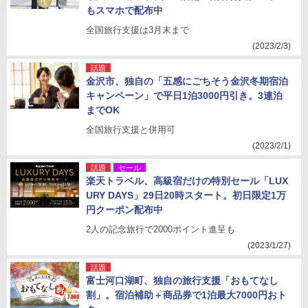
もスマホで配布中
全国旅行支援は3月末まで
(2023/2/3)
話題
金沢市、独自の「五感にごちそう金沢冬期宿泊
キャンペーン」で平日1泊3000円引き。3連泊
までOK
全国旅行支援と併用可
(2023/2/1)
話題
セール
楽天トラベル、高級宿だけの特別セール「LUX
URY DAYS」29日20時スタート。初日限定1万
円クーポン配布中
2人の記念旅行で2000ポイント進呈も
(2023/1/27)
話題
富士河口湖町、独自の旅行支援「おもてなし
割」。宿泊補助＋商品券で1泊最大7000円おト