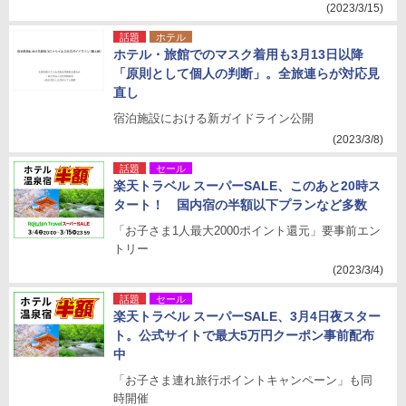
(2023/3/15)
話題
ホテル
ホテル・旅館でのマスク着用も3月13日以降
「原則として個人の判断」。全旅連らが対応見
直し
宿泊施設における新ガイドライン公開
(2023/3/8)
話題
セール
楽天トラベル スーパーSALE、このあと20時ス
タート！ 国内宿の半額以下プランなど多数
「お子さま1人最大2000ポイント還元」要事前エン
トリー
(2023/3/4)
話題
セール
楽天トラベル スーパーSALE、3月4日夜スター
ト。公式サイトで最大5万円クーポン事前配布
中
「お子さま連れ旅行ポイントキャンペーン」も同
時開催