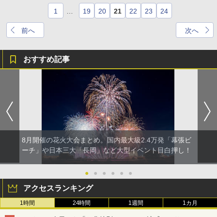
1
…
19
20
21
22
23
24
前へ
次へ
おすすめ記事
8月開催の花火大会まとめ。国内最大級2.4万発「幕張ビ
ーチ」や日本三大「長岡」など大型イベント目白押し！
●
●
●
●
●
●
アクセスランキング
1時間
24時間
1週間
1カ月