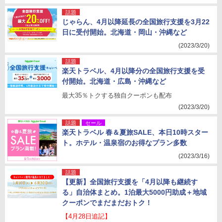
話題
じゃらん、4月以降延長の全国旅行支援を3月22
日に受付開始。北海道・岡山・沖縄など
(2023/3/20)
話題
楽天トラベル、4月以降分の全国旅行支援を受
付開始。北海道・広島・沖縄など
最大35％トクする独自クーポンも配布
(2023/3/20)
話題
セール
楽天トラベル 春＆夏旅SALE、本日10時スター
ト。ホテル・温泉宿のお得なプラン多数
(2023/3/16)
話題
【更新】全国旅行支援を「4月以降も継続す
る」自治体まとめ。1泊最大5000円助成＋地域
クーポンでまだまだおトク！
【4月28日追記】