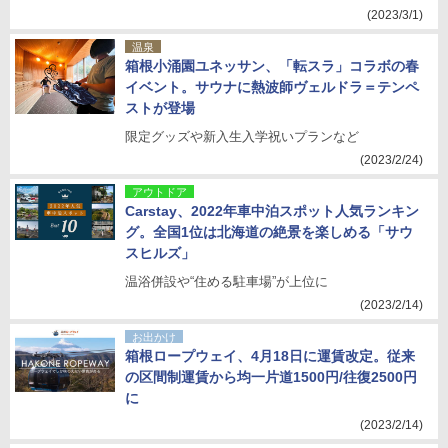
(2023/3/1)
温泉
箱根小涌園ユネッサン、「転スラ」コラボの春
イベント。サウナに熱波師ヴェルドラ＝テンペ
ストが登場
限定グッズや新入生入学祝いプランなど
(2023/2/24)
アウトドア
Carstay、2022年車中泊スポット人気ランキン
グ。全国1位は北海道の絶景を楽しめる「サウ
スヒルズ」
温浴併設や“住める駐車場”が上位に
(2023/2/14)
お出かけ
箱根ロープウェイ、4月18日に運賃改定。従来
の区間制運賃から均一片道1500円/往復2500円
に
(2023/2/14)