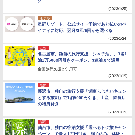
ク
(2023/1/25)
ホテル
星野リゾート、公式サイト予約であと払いのペ
イディに対応。翌月/3回/6回から選べる
(2023/1/24)
話題
名古屋市、独自の旅行支援「シャチ泊」。3名1
泊1万5000円引きクーポン、3連泊まで適用
全国旅行支援と併用可
(2023/1/19)
話題
藤沢市、独自の旅行支援「湘南ふじさわキュン
とする旅割」で1泊5000円引き。土産・飲食店
の特典付き
(2023/1/19)
話題
仙台市、独自の宿泊支援「選べるトク旅キャン
ペーン」で最大1万円引き。宿泊のみ、体験・