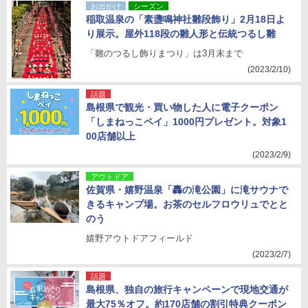
お出かけ
シーズン
稲取温泉の「素盞鳴神社雛段飾り」2月18日よ
り展示。屋外118段の雛人形と伝統つるし雛
「雛のつるし飾りまつり」は3月末まで
(2023/2/10)
話題
島根県で観光・買い物した人に電子クーポン
「しまねっこペイ」1000円プレゼント。対象1
00店舗以上
(2023/2/9)
アウトドア
佐賀県・嬉野温泉「轟の滝公園」に滝サウナで
きるキャンプ場。お茶のセルフロウリュでとと
のう
嬉野アウトドアフィールド
(2023/2/7)
話題
島根県、独自の旅行キャンペーンで現地交通が
最大75％オフ。約170店舗の割引特典クーポン