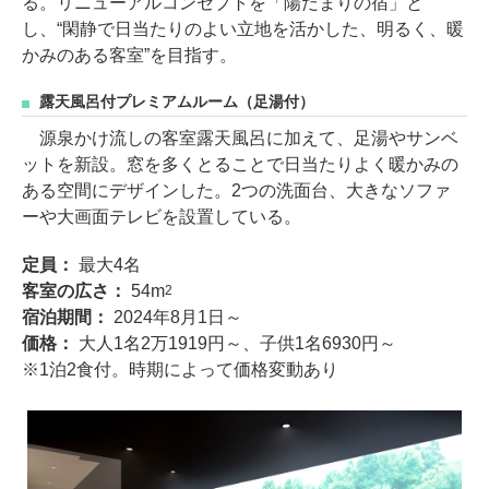
る。リニューアルコンセプトを「陽だまりの宿」と
し、“閑静で日当たりのよい立地を活かした、明るく、暖
かみのある客室”を目指す。
露天風呂付プレミアムルーム（足湯付）
源泉かけ流しの客室露天風呂に加えて、足湯やサンベ
ットを新設。窓を多くとることで日当たりよく暖かみの
ある空間にデザインした。2つの洗面台、大きなソファ
ーや大画面テレビを設置している。
定員：
最大4名
客室の広さ：
54m
2
宿泊期間：
2024年8月1日～
価格：
大人1名2万1919円～、子供1名6930円～
※1泊2食付。時期によって価格変動あり