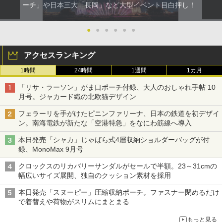
ーチ」や日本三大「長岡」など大型イベント目白押し！
●
●
●
●
●
●
アクセスランキング
1時間
24時間
1週間
1カ月
「リサ・ラーソン」がま口ポーチ付録、大人のおしゃれ手帖 10
月号。ジャカード織の北欧猫デザイン
フェラーリを手がけたピニンファリーナ、日本の鉄道を初デザイ
ン。南海電鉄が新たな「空港特急」をなにわ筋線へ導入
本日発売「シャカ」じゃばら式4層収納ショルダーバッグが付
録、MonoMax 9月号
クロックスのリカバリーサンダルがセールで半額。23～31cmの
幅広いサイズ展開、独自のクッション素材を採用
本日発売「スヌーピー」圧縮収納ポーチ。ファスナー閉めるだけ
で着替えや荷物がスリムにまとまる
もっと見る