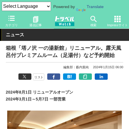
Powered by
Translate
トラベル Watch
旅の情報
観光地
温泉
カテゴリ
過去記事
検索
Impressサイト
ニュース
箱根「塔ノ沢 一の湯新館」リニューアル。露天風
呂付プレミアムルーム（足湯付）など予約開始
編集部：藪内葉純
2024年1月15日 06:00
リスト
2024年8月1日 リニューアルオープン
2024年3月1日～5月7日 一部営業