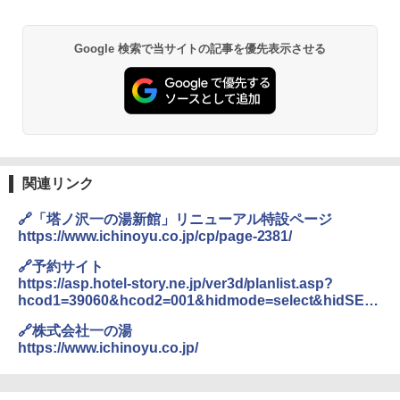
Google 検索で当サイトの記事を優先表示させる
関連リンク
🔗「塔ノ沢一の湯新館」リニューアル特設ページ
https://www.ichinoyu.co.jp/cp/page-2381/
🔗予約サイト
https://asp.hotel-story.ne.jp/ver3d/planlist.asp?
hcod1=39060&hcod2=001&hidmode=select&hidSEL
ECTroomtype=00153&mode=seek&_gl=1*1k9q6ay*_g
🔗株式会社一の湯
cl_au*OTQ1MDI5NDU3LjE3MDUwMzE1MTg.
https://www.ichinoyu.co.jp/