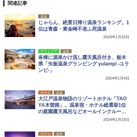
関連記事
温泉
じゃらん、絶景日帰り温泉ランキング。1
位は青森・黄金崎不老ふ死温泉
2024年1月10日
アウトドア
温泉
各棟に源泉かけ流し露天風呂付き、栃木
県「矢板温泉グランピング yulampi -ユラ
ンピ-」
2024年1月4日
ホテル
温泉
大江戸温泉物語のリゾートホテル「TAO
YA木曽路」。温泉宿・ホテル総選挙1位
の庭園露天風呂などオールインクルーシ
ブで提供
2024年1月10日
ホテル
温泉