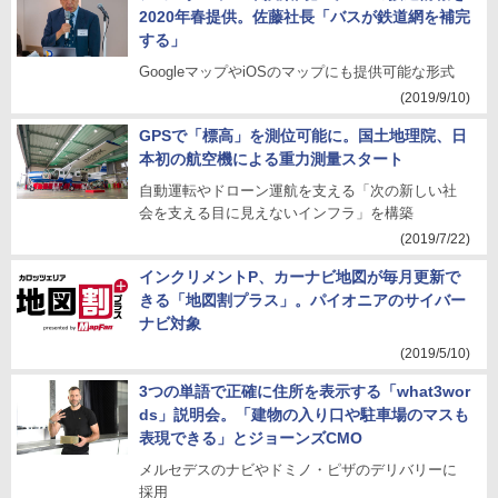
2020年春提供。佐藤社長「バスが鉄道網を補完
する」
GoogleマップやiOSのマップにも提供可能な形式
(2019/9/10)
GPSで「標高」を測位可能に。国土地理院、日
本初の航空機による重力測量スタート
自動運転やドローン運航を支える「次の新しい社
会を支える目に見えないインフラ」を構築
(2019/7/22)
インクリメントP、カーナビ地図が毎月更新で
きる「地図割プラス」。パイオニアのサイバー
ナビ対象
(2019/5/10)
3つの単語で正確に住所を表示する「what3wor
ds」説明会。「建物の入り口や駐車場のマスも
表現できる」とジョーンズCMO
メルセデスのナビやドミノ・ピザのデリバリーに
採用