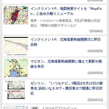
(2016/4/19)
インクリメントP、地図検索サイトを「MapFa
n」と改め大幅リニューアル
電車・バスのルート検索新設、6言語7種類の言語
表記、7種類の地図デザインなど
(2016/4/1)
インクリメントP、北海道新幹線開業日に即日
反映
(2016/3/25)
マピオン、北海道新幹線開業に備えて新駅や路
線を表示
(2016/3/25)
ゼンリン、「いつもナビ」3製品が2月13日の新
東名 浜松いなさJCT～豊田東JCT開通に即日対
応
(2016/2/12)
トラベルアプリレビュー
連載