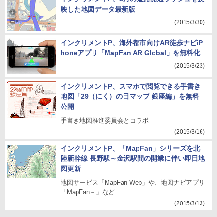
映した地図データ最新版
(2015/3/30)
インクリメントP、海外都市向けAR徒歩ナビiP
honeアプリ「MapFan AR Global」を無料化
(2015/3/23)
インクリメントP、スマホで閲覧できる手書き
地図「29（にく）の日マップ 銀座編」を無料
公開
手書き地図推進委員会とコラボ
(2015/3/16)
インクリメントP、「MapFan」シリーズを北
陸新幹線 長野駅～金沢駅間の開業に伴い即日地
図更新
地図サービス「MapFan Web」や、地図ナビアプリ
「MapFan＋」など
(2015/3/13)