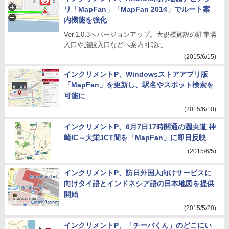
リ「MapFan」「MapFan 2014」でルート案
内機能を強化
Ver.1.0.3へバージョンアップ。大規模施設の駐車場
入口や施設入口などへ案内可能に
(2015/6/15)
インクリメントP、Windowsストアアプリ版
「MapFan」を更新し、駅名やスポット検索を
可能に
(2015/6/10)
インクリメントP、6月7日17時開通の圏央道 神
崎IC～大栄JCT間を「MapFan」に即日反映
(2015/6/5)
インクリメントP、訪日外国人向けサービスに
向けタイ語とインドネシア語の日本地図を提供
開始
(2015/5/20)
インクリメントP、「チーバくん」のどこにい