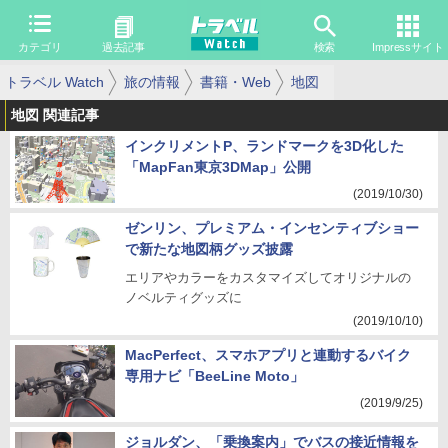
カテゴリ
過去記事
検索
Impressサイト
トラベル Watch
旅の情報
書籍・Web
地図
地図 関連記事
インクリメントP、ランドマークを3D化した
「MapFan東京3DMap」公開
(2019/10/30)
ゼンリン、プレミアム・インセンティブショー
で新たな地図柄グッズ披露
エリアやカラーをカスタマイズしてオリジナルの
ノベルティグッズに
(2019/10/10)
MacPerfect、スマホアプリと連動するバイク
専用ナビ「BeeLine Moto」
(2019/9/25)
ジョルダン、「乗換案内」でバスの接近情報を