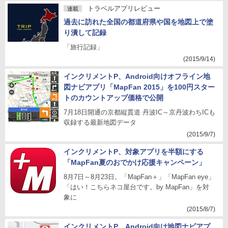
トラベルアプリレビュー
連載
過去に訪れた全国の都道府県や国を地図上で塗
り潰して記録
「旅行記録」
(2015/9/14)
インクリメントP、Android向けオフライン地
図ナビアプリ「MapFan 2015」を100円スター
トのカウントアップ価格で公開
7月18日開通の京都縦貫道 丹波IC～京丹波わちICも
収録する最新地図データ
(2015/9/7)
インクリメントP、対象アプリを半額にする
「MapFan夏のおでかけ応援キャンペーン」
8月7日～8月23日。「MapFan＋」「MapFan eye」
「はい！こちらネコ屋台です。by MapFan」を対
象に
(2015/8/7)
インクリメントP、Android向け地図ナビアプ