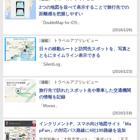
2つの地図を並べて表示することで旅行先での
距離感を把握しやすい
「DoubleMap for iOS」
(2016/1/26)
トラベルアプリレビュー
連載
日々の移動ルートと訪問先スポットを、写真と
ともにタイムライン表示できる
「SilentLog」
(2016/1/23)
トラベルアプリレビュー
連載
旅行先で訪れたスポット名や乗車した交通機関
の情報を記録
「Moves」
(2016/1/18)
インクリメントP、スマホ向け地図サイト「Ma
pFan」の対応バス路線に4社195路線を追加
追加対象は「大阪市営バス」「東武バス」「京王