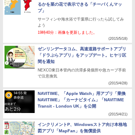
るかを菜の花で表示できる「チーバくんマッ
プ」
サーフィンや海水浴で千葉県に行ったら試してみ
よう
19時40分：画像を更新しました。
(2015/5/18)
ゼンリンデータコム、高速道路サポートアプリ
「ドラぷらアプリ」をアップデート。ヒヤリ区
間を通知
NEXCO東日本管内の渋滞多発個所や急カーブ手前
で注意換気
(2015/4/28)
NAVITIME、「Apple Watch」用アプリ「乗換
NAVITIME」「カーナビタイム」「NAVITIME
Transit - London UK」を公開
(2015/4/21)
インクリメントP、Windowsストア向け本格地
図アプリ「MapFan」を無償提供