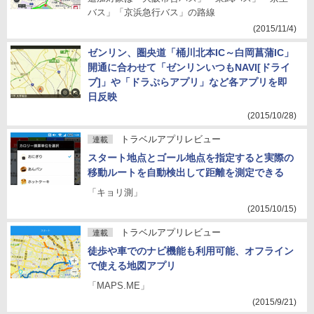
バス」「京浜急行バス」の路線
(2015/11/4)
ゼンリン、圏央道「桶川北本IC～白岡菖蒲IC」
開通に合わせて「ゼンリンいつもNAVI[ドライ
ブ]」や「ドラぷらアプリ」など各アプリを即
日反映
(2015/10/28)
トラベルアプリレビュー
連載
スタート地点とゴール地点を指定すると実際の
移動ルートを自動検出して距離を測定できる
「キョリ測」
(2015/10/15)
トラベルアプリレビュー
連載
徒歩や車でのナビ機能も利用可能、オフライン
で使える地図アプリ
「MAPS.ME」
(2015/9/21)