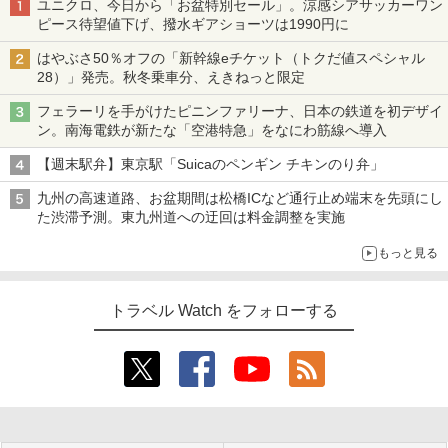
ユニクロ、今日から「お盆特別セール」。涼感シアサッカーワン
ピース待望値下げ、撥水ギアショーツは1990円に
はやぶさ50％オフの「新幹線eチケット（トクだ値スペシャル
28）」発売。秋冬乗車分、えきねっと限定
フェラーリを手がけたピニンファリーナ、日本の鉄道を初デザイ
ン。南海電鉄が新たな「空港特急」をなにわ筋線へ導入
【週末駅弁】東京駅「Suicaのペンギン チキンのり弁」
九州の高速道路、お盆期間は松橋ICなど通行止め端末を先頭にし
た渋滞予測。東九州道への迂回は料金調整を実施
もっと見る
トラベル Watch をフォローする