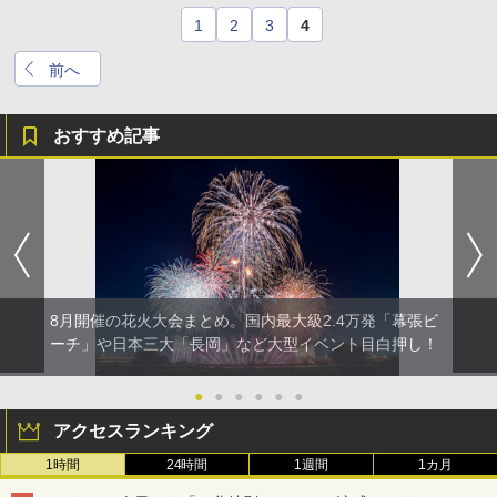
1
2
3
4
前へ
おすすめ記事
8月開催の花火大会まとめ。国内最大級2.4万発「幕張ビ
ーチ」や日本三大「長岡」など大型イベント目白押し！
●
●
●
●
●
●
アクセスランキング
1時間
24時間
1週間
1カ月