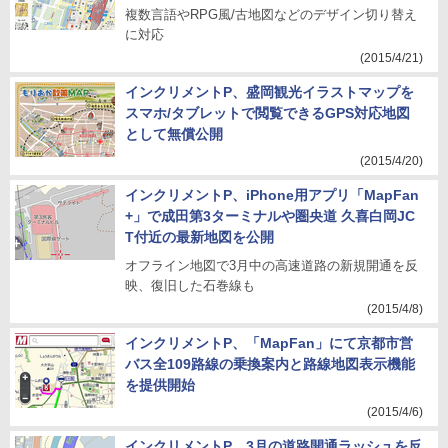
複数言語やRPG風/古地図などのデザイン切り替え
に対応
(2015/4/21)
インクリメントP、盛岡観光イラストマップを
スマホ/タブレットで閲覧できるGPS対応地図
として無償公開
(2015/4/20)
インクリメントP、iPhone用アプリ「MapFan
+」で成田第3ターミナルや圏央道 久喜白岡JC
T付近の最新地図を公開
オフライン地図で3月中の高速道路の新規開通を反
映、復旧した石巻線も
(2015/4/8)
インクリメントP、「MapFan」にて京都市営
バス全109路線の乗換案内と路線地図表示機能
を提供開始
(2015/4/6)
インクリメントP、3月の道路開通ラッシュを反