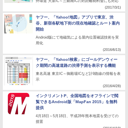
外環道 大泉IC～三郷南ICの対距離制料金にも対応
(2017/3/1)
ヤフー、「Yahoo!地図」アプリで東京、渋
谷、新宿各駅地下街の現在地確認とルート案内
開始
Android版にて地磁気による屋内位置確認技術を実
用化
(2016/6/13)
ヤフー、「Yahoo!検索」にゴールデンウィー
ク期間の高速道路の渋滞予測を表示する機能
東名高速 東京IC～御殿場ICなど計9路線の情報を表
示
(2016/4/28)
インクリメントP、全国地図をオフラインで閲
覧できるAndroid版「MapFan 2015」を無料
提供
4月18日～5月18日、平成28年熊本地震を受けての
措置