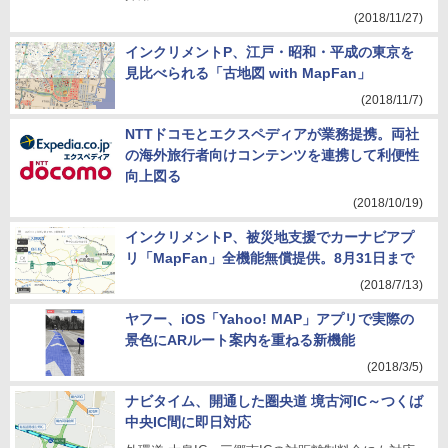
(2018/11/27)
インクリメントP、江戸・昭和・平成の東京を
見比べられる「古地図 with MapFan」
(2018/11/7)
NTTドコモとエクスペディアが業務提携。両社
の海外旅行者向けコンテンツを連携して利便性
向上図る
(2018/10/19)
インクリメントP、被災地支援でカーナビアプ
リ「MapFan」全機能無償提供。8月31日まで
(2018/7/13)
ヤフー、iOS「Yahoo! MAP」アプリで実際の
景色にARルート案内を重ねる新機能
(2018/3/5)
ナビタイム、開通した圏央道 境古河IC～つくば
中央IC間に即日対応