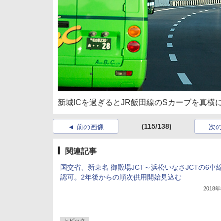
新城ICを過ぎるとJR飯田線のSカーブを真
(115/138)
前の画像
次
関連記事
国交省、新東名 御殿場JCT～浜松いなさJCTの6車
認可。2年後からの順次供用開始見込む
2018
トピック