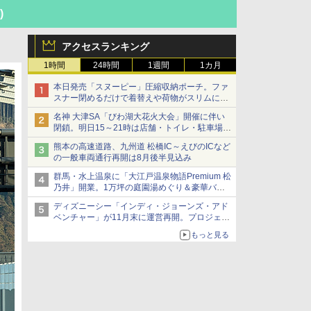
)
アクセスランキング
1時間
24時間
1週間
1カ月
本日発売「スヌーピー」圧縮収納ポーチ。ファ
スナー閉めるだけで着替えや荷物がスリムにま
とまる
名神 大津SA「びわ湖大花火大会」開催に伴い
閉鎖。明日15～21時は店舗・トイレ・駐車場の
利用不可
熊本の高速道路、九州道 松橋IC～えびのICなど
の一般車両通行再開は8月後半見込み
群馬・水上温泉に「大江戸温泉物語Premium 松
乃井」開業。1万坪の庭園湯めぐり＆豪華バイ
キングを体験してきた！
ディズニーシー「インディ・ジョーンズ・アド
ベンチャー」が11月末に運営再開。プロジェク
ションマッピングを追加、DPAは1500円
もっと見る