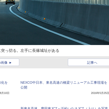
横に突っ切る。左手に長篠城址がある
の画像
記事へ
線化を
NEXCO中日本、東名高速の橋梁リニューアル工事現場を
公開
年8月10日
2016年5月25
新東名高速、豊田東JCT～浜松いなさJCT（上り）を写真