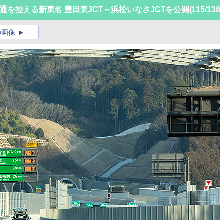
開通を控える新東名 豊田東JCT～浜松いなさJCTを公開
(115/138
の画像