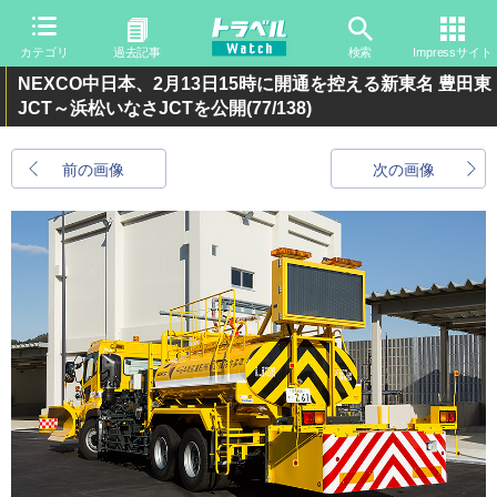
カテゴリ
過去記事
検索
Impressサイト
NEXCO中日本、2月13日15時に開通を控える新東名 豊田東
JCT～浜松いなさJCTを公開
(77/138)
前の画像
次の画像