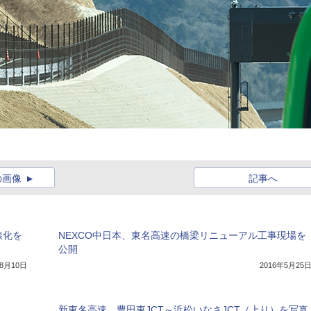
の画像
記事へ
線化を
NEXCO中日本、東名高速の橋梁リニューアル工事現場を
公開
年8月10日
2016年5月25
新東名高速、豊田東JCT～浜松いなさJCT（上り）を写真