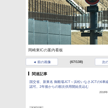
岡崎東ICの案内看板
(67/138)
前の画像
次
関連記事
国交省、新東名 御殿場JCT～浜松いなさJCTの6車
認可。2年後からの順次供用開始見込む
2018
トピック