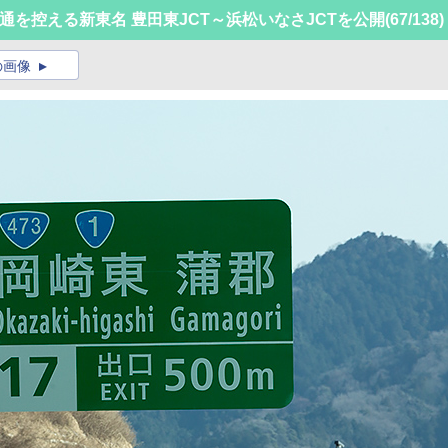
開通を控える新東名 豊田東JCT～浜松いなさJCTを公開
(67/138)
の画像