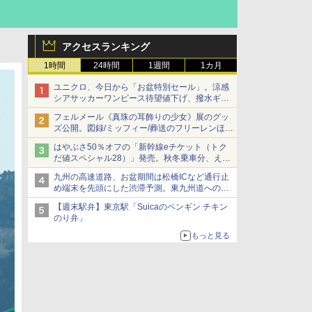
アクセスランキング
1時間
24時間
1週間
1カ月
ユニクロ、今日から「お盆特別セール」。涼感
シアサッカーワンピース待望値下げ、撥水ギア
ショーツは1990円に
フェルメール《真珠の耳飾りの少女》展のグッ
ズ公開。図録/ミッフィー/葬送のフリーレンほ
か、注目ブランドコラボが実現
はやぶさ50％オフの「新幹線eチケット（トク
だ値スペシャル28）」発売。秋冬乗車分、えき
ねっと限定
九州の高速道路、お盆期間は松橋ICなど通行止
め端末を先頭にした渋滞予測。東九州道への迂
回は料金調整を実施
【週末駅弁】東京駅「Suicaのペンギン チキン
のり弁」
もっと見る