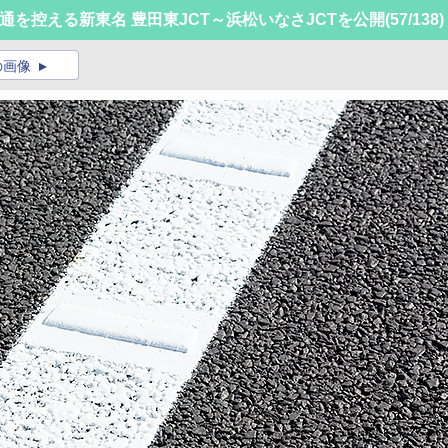
開通を控える新東名 豊田東JCT～浜松いなさJCTを公開
(57/138)
の画像