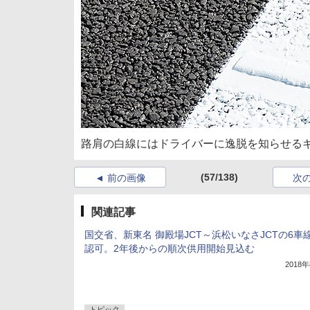
路肩の白線にはドライバーに逸脱を知らせる
(57/138)
前の画像
次
関連記事
国交省、新東名 御殿場JCT～浜松いなさJCTの6車
認可。2年後からの順次供用開始見込む
2018
トピック