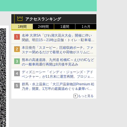
アクセスランキング
1時間
24時間
1週間
1カ月
名神 大津SA「びわ湖大花火大会」開催に伴い
閉鎖。明日15～21時は店舗・トイレ・駐車場の
利用不可
本日発売「スヌーピー」圧縮収納ポーチ。ファ
スナー閉めるだけで着替えや荷物がスリムにま
とまる
熊本の高速道路、九州道 松橋IC～えびのICなど
の一般車両通行再開は8月後半見込み
ディズニーシー「インディ・ジョーンズ・アド
ベンチャー」が11月末に運営再開。プロジェク
ションマッピングを追加、DPAは1500円
群馬・水上温泉に「大江戸温泉物語Premium 松
乃井」開業。1万坪の庭園湯めぐり＆豪華バイ
キングを体験してきた！
もっと見る