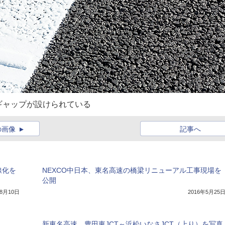
ギャップが設けられている
の画像
記事へ
線化を
NEXCO中日本、東名高速の橋梁リニューアル工事現場を
公開
年8月10日
2016年5月25
新東名高速、豊田東JCT～浜松いなさJCT（上り）を写真