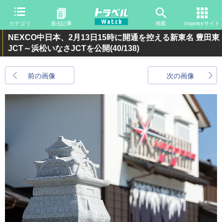
カテゴリ
過去記事
検索
Impressサイト
NEXCO中日本、2月13日15時に開通を控える新東名 豊田東
JCT～浜松いなさJCTを公開
(40/138)
前の画像
次の画像