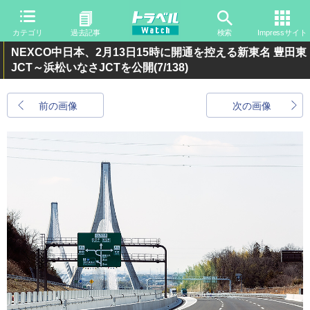
カテゴリ
過去記事
検索
Impressサイト
NEXCO中日本、2月13日15時に開通を控える新東名 豊田東
JCT～浜松いなさJCTを公開
(7/138)
前の画像
次の画像