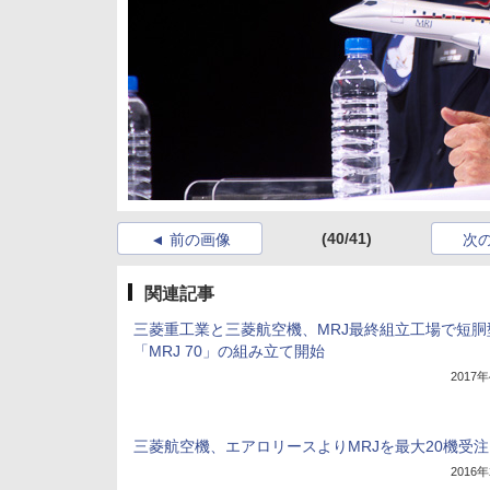
(40/41)
前の画像
次
関連記事
三菱重工業と三菱航空機、MRJ最終組立工場で短胴
「MRJ 70」の組み立て開始
2017
三菱航空機、エアロリースよりMRJを最大20機受注
2016