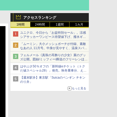
アクセスランキング
1時間
24時間
1週間
1カ月
ユニクロ、今日から「お盆特別セール」。涼感
シアサッカーワンピース待望値下げ、撥水ギア
ショーツは1990円に
「ムーミン」大小メッシュポーチが付録、素敵
なあの人 11月号。中身が見やすく、温泉スパに
も使える
フェルメール《真珠の耳飾りの少女》展のグッ
ズ公開。図録/ミッフィー/葬送のフリーレンほ
か、注目ブランドコラボが実現
はやぶさ50％オフの「新幹線eチケット（トク
だ値スペシャル28）」発売。秋冬乗車分、えき
ねっと限定
【週末駅弁】東京駅「Suicaのペンギン チキン
のり弁」
もっと見る