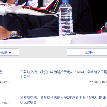
の画像
記事へ
型
三菱航空機、秋頃に稼働開始予定の「MRJ」最終組立工
を公開
年4月27日
2016年3月10
三菱航空機、量産初号機納入が1年遅延する「MRJ」開発
状況説明会
年2月16日