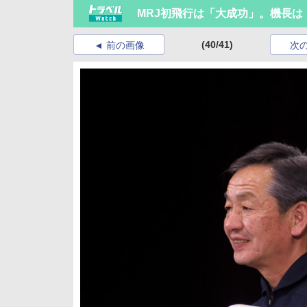
MRJ初飛行は「大成功」。機長
(40/41)
前の画像
次