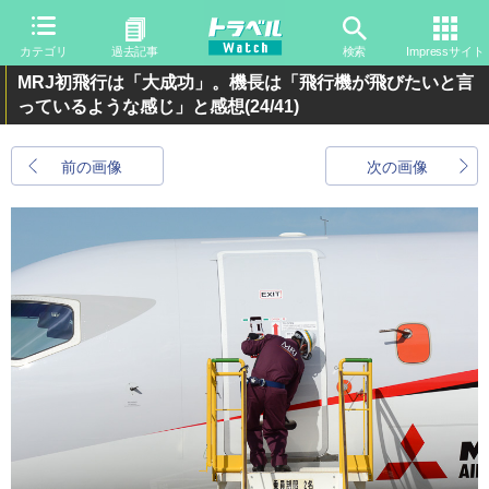
カテゴリ
過去記事
検索
Impressサイト
MRJ初飛行は「大成功」。機長は「飛行機が飛びたいと言
っているような感じ」と感想
(24/41)
前の画像
次の画像