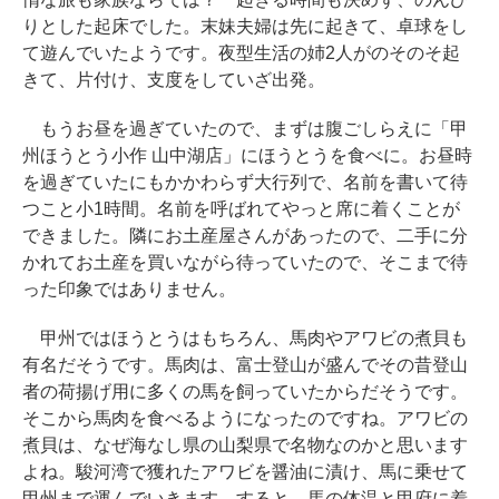
りとした起床でした。末妹夫婦は先に起きて、卓球をし
て遊んでいたようです。夜型生活の姉2人がのそのそ起
きて、片付け、支度をしていざ出発。
もうお昼を過ぎていたので、まずは腹ごしらえに「甲
州ほうとう小作 山中湖店」にほうとうを食べに。お昼時
を過ぎていたにもかかわらず大行列で、名前を書いて待
つこと小1時間。名前を呼ばれてやっと席に着くことが
できました。隣にお土産屋さんがあったので、二手に分
かれてお土産を買いながら待っていたので、そこまで待
った印象ではありません。
甲州ではほうとうはもちろん、馬肉やアワビの煮貝も
有名だそうです。馬肉は、富士登山が盛んでその昔登山
者の荷揚げ用に多くの馬を飼っていたからだそうです。
そこから馬肉を食べるようになったのですね。アワビの
煮貝は、なぜ海なし県の山梨県で名物なのかと思います
よね。駿河湾で獲れたアワビを醤油に漬け、馬に乗せて
甲州まで運んでいきます。すると、馬の体温と甲府に着