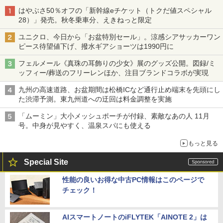
はやぶさ50％オフの「新幹線eチケット（トクだ値スペシャル
28）」発売。秋冬乗車分、えきねっと限定
ユニクロ、今日から「お盆特別セール」。涼感シアサッカーワン
ピース待望値下げ、撥水ギアショーツは1990円に
フェルメール《真珠の耳飾りの少女》展のグッズ公開。図録/ミ
ッフィー/葬送のフリーレンほか、注目ブランドコラボが実現
九州の高速道路、お盆期間は松橋ICなど通行止め端末を先頭にし
た渋滞予測。東九州道への迂回は料金調整を実施
「ムーミン」大小メッシュポーチが付録、素敵なあの人 11月
号。中身が見やすく、温泉スパにも使える
もっと見る
Special Site
性能の良いお得な中古PC情報はこのページで
チェック！
AIスマートノートのiFLYTEK「AINOTE 2」は