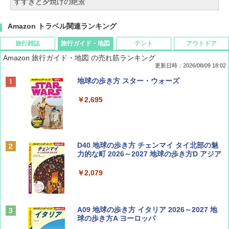
すすきと夕焼けの絶景
Amazon トラベル関連ランキング
旅行雑誌
旅行ガイド・地図
テント
アウトドア
Amazon 旅行ガイド・地図 の売れ筋ランキング
更新日時：2026/08/09 18:02
BE-PAL(ビ-パル) 2026年 9 月号【特別付録:
地球の歩き方 スター・ウォーズ
SOTO ミニマル"旅"財布 ランダム2種】
￥2,695
￥1,500
ディズニーファン ２０２６年 ９月号 [雑
D40 地球の歩き方 チェンマイ タイ北部の魅
誌] (ＤＩＳＮＥＹ ＦＡＮ)
力的な町 2026～2027 地球の歩き方D アジア
￥713
￥2,079
山と溪谷 2026年8月号「南アルプス大全」
A09 地球の歩き方 イタリア 2026～2027 地
球の歩き方A ヨーロッパ
￥1,540