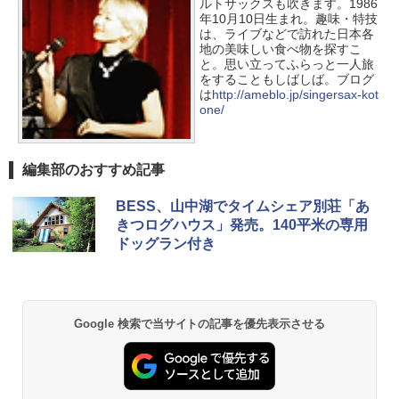
ルトサックスも吹きます。1986
ッとサンシェード キューブ フルクローズ メ
防水 UVカット 4段階高さ調整 軽量 収納袋付
年10月10日生まれ。趣味・特技
ッシュ 簡単設置 ワンタッチテント キャンプ
き
は、ライブなどで訪れた日本各
&ハイキング カーキ PATC-150(KH)
地の美味しい食べ物を探すこ
￥6,459
と。思い立ってふらっと一人旅
￥6,829
をすることもしばしば。ブログ
は
http://ameblo.jp/singersax-kot
GRANDOOR ステンレス保冷剤 2個セット 2
one/
PYKES PEAK (パイクスピーク) 着替えテン
026リニューアル 急速冷凍 空間倍増 衛生的
ト プライバシー テント 【中が透けない】 1
コンパクト 保冷力長持ち
人用 折りたたみ 防災グッズ 災害用トイレ ビ
ーチ ピクニック ポップアップテント 携帯 簡
￥2,980
編集部のおすすめ記事
易 トイレテント (オリーブ)
BESS、山中湖でタイムシェア別荘「あ
￥4,836
熊撃退スプレー 熊よけスプレー 熊スプレー
きつログハウス」発売。140平米の専用
【日本企業販売】超強力クマ対策スプレー 30
ドッグラン付き
0ml（連続噴射30秒）110ml（連続噴射15
ENDLESS BASE 《めざましテレビで紹介》
秒）射程5～10m 安全ロック搭載 携帯収納袋
テント ワンタッチ RENEW 幅200 2-3人用 43
付き ヒグマ・イノシシ対策 自治体・教育機
500002(88859)
関の購入実績 登山・キャンプ・アウトドア・
防災用品 長期保存可能 緊急時用 日本国内発
Google 検索で当サイトの記事を優先表示させる
送
￥5,999
￥3,680
[キャンパーズコレクション 山善] 傘みたいに
広げるだけ パッとサッとテント ブラックコ