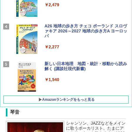
￥2,479
Coyote No.89 特集 星野道夫 夢見る旅
A26 地球の歩き方 チェコ ポーランド スロヴ
ァキア 2026～2027 地球の歩き方A ヨーロッ
パ
￥1,540
￥2,277
AIRLINE（エアライン）2026年9月号【特
新しい日本地理 地図・統計・移動から読み
集】ボーイング110周年を祝して！
解く (講談社現代新書)
￥1,760
￥1,540
Amazonランキングをもっと見る
琴音
シャンソン、JAZZなどをメイン
[キャンパーズコレクション 山善] ポップアッ
DEWEL パラソル 大型 ビーチ アウトドアパ
に歌うボーカリスト。たまにア
プテント 傘みたいに広げて畳める パッとサ
ラソル ガーデン サイトシート付 折りたたみ