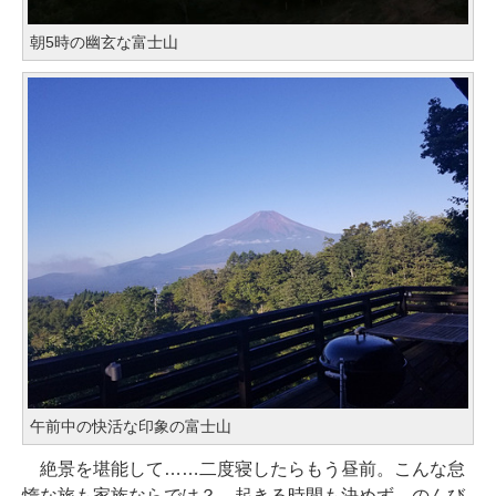
朝5時の幽玄な富士山
午前中の快活な印象の富士山
絶景を堪能して……二度寝したらもう昼前。こんな怠
惰な旅も家族ならでは？ 起きる時間も決めず、のんび