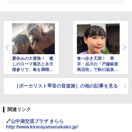
ーティング フルクローズ メッシュ 3-4人用
Across やわらか保冷剤 日本製 固まらない 1
簡単設置 ポップアップテント エクルベージ
1cm ソフト 2個セット (2個セット)
ュ(BC仕様) PATC-150B(EB)
￥680
￥9,990
着替えテント トイレテント 透けない【換気
[キャンパーズコレクション 山善] 傘みたいに
通気窓付き】収納袋付き UVカット 防水 防災
広げるだけ パッとサッとテント キューブワ
コンパクト iimono117 (ブルー)
イドプラス ブラックコーティング フルクロ
ーズ メッシュ 5人用 簡単設置 ポップアップ
夏休みの大冒険！ 癒
食べ歩き天国！ 東
テント PATCW-200B エクルベージュ
￥3,180
しのローマ風呂と弁天
京・品川の「戸越銀座
様参りで、島を満喫の
商店街」で秋の温泉付
￥15,990
2019江の島女子旅
きグルメ旅
［ボーカリスト琴音の音楽旅］の他の記事を見る
関連リンク
🔗山中湖交流プラザ きらら
http://www.kirarayamanakako.jp/