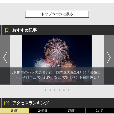
トップページに戻る
おすすめ記事
8月開催の花火大会まとめ。国内最大級2.4万発「幕張ビ
ーチ」や日本三大「長岡」など大型イベント目白押し！
●
●
●
●
●
●
アクセスランキング
1時間
24時間
1週間
1カ月