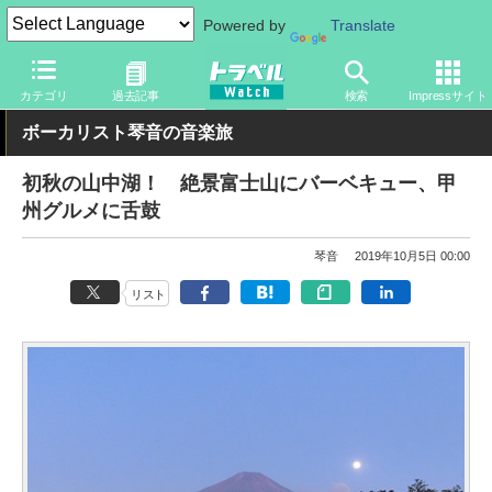
Powered by
Translate
トラベル Watch
地域
国内旅行
甲信越
カテゴリ
過去記事
検索
Impressサイト
ボーカリスト琴音の音楽旅
初秋の山中湖！ 絶景富士山にバーベキュー、甲
州グルメに舌鼓
琴音
2019年10月5日 00:00
リスト