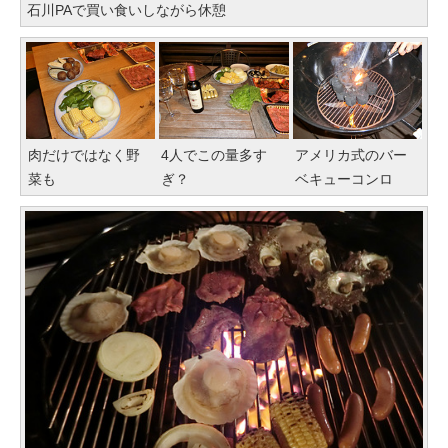
石川PAで買い食いしながら休憩
肉だけではなく野
4人でこの量多す
アメリカ式のバー
菜も
ぎ？
ベキューコンロ