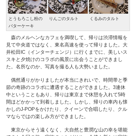
とうもろこし粉の
りんごのタルト
くるみのタルト
バターケーキ
森のメルヘンなカフェを満喫して、帰りは渋滞情報を
見て中央道ではなく、東名高速を使って帰りました。大
井松田IC（インターチェンジ）に行くまでに、美しいス
スキと夕焼けのコラボの風景に出会うことができまし
た。名所なのか、写真を撮る人も大勢いました。
偶然通りがかりましたが本当にきれいで、時間帯と季
節の奇跡のコラボに遭遇することができました。3連休
中ということもあり、帰りは東京まで休憩を入れて5時
間ほどかかって到着しました。しかし、帰りの車内も懐
かしのJ-POPをかけたり、クイーンで合唱したり、クル
マならではの楽しみ方ができました。
東京からそう遠くなく、大自然と豊潤な山の幸を堪能