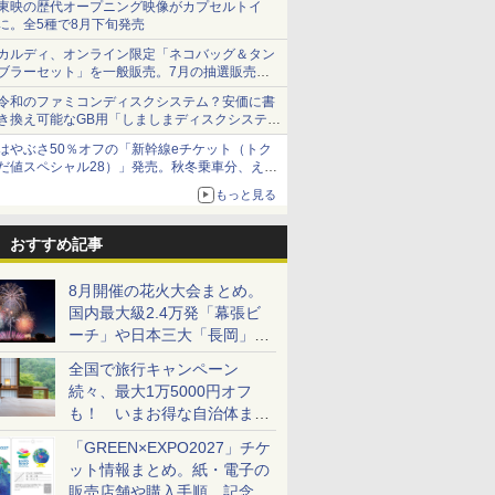
東映の歴代オープニング映像がカプセルトイ
に。全5種で8月下旬発売
カルディ、オンライン限定「ネコバッグ＆タン
ブラーセット」を一般販売。7月の抽選販売の
当選無効分
令和のファミコンディスクシステム？安価に書
き換え可能なGB用「しましまディスクシステ
ム」
はやぶさ50％オフの「新幹線eチケット（トク
だ値スペシャル28）」発売。秋冬乗車分、えき
ねっと限定
もっと見る
おすすめ記事
8月開催の花火大会まとめ。
国内最大級2.4万発「幕張ビ
ーチ」や日本三大「長岡」な
ど大型イベント目白押し！
全国で旅行キャンペーン
続々、最大1万5000円オフ
も！ いまお得な自治体まと
め
「GREEN×EXPO2027」チケ
ット情報まとめ。紙・電子の
販売店舗や購入手順、記念チ