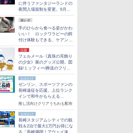
に伴うファンタジーランドの
夜間入場規制を変更。9月か
ら18時50分～20時ごろに
旅レポ
手のひらから食べる姿がかわ
いい！ ロックワラビーの餌
付け体験もできる、ケアンズ
でアサートン高原の日本語ガ
話題
イド付きツアーに参加してみ
フェルメール《真珠の耳飾り
た
の少女》展のグッズ公開。図
録/ミッフィー/葬送のフリー
レンほか、注目ブランドコラ
お出かけ
ボが実現
ゼンリン、スポーツファンの
長崎遠征を応援。上位ランク
インで和牛がもらえる
「GO！GO！長崎スタンプラ
推し活向けクリアうちわも配布
リー」
お出かけ
長崎スタジアムシティでの観
戦＆2泊で最大1万円お得にな
る「長崎満喫！アウェイ遠征