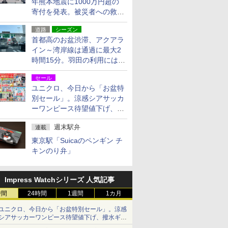
年熊本地震に1000万円超の
寄付を発表。被災者への救援
活動・復旧支援
道路
シーズン
首都高のお盆渋滞、アクアラ
イン～湾岸線は通過に最大2
時間15分。羽田の利用には
「空港西出口」の利用検討を
セール
ユニクロ、今日から「お盆特
別セール」。涼感シアサッカ
ーワンピース待望値下げ、撥
水ギアショーツは1990円に
週末駅弁
連載
東京駅「Suicaのペンギン チ
キンのり弁」
Impress Watchシリーズ 人気記事
時間
24時間
1週間
1カ月
ユニクロ、今日から「お盆特別セール」。涼感
シアサッカーワンピース待望値下げ、撥水ギア
ショーツは1990円に