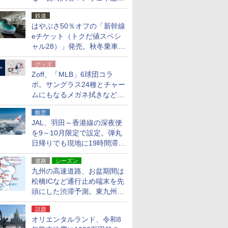
応援キャンペーン」
鉄道
はやぶさ50％オフの「新幹線
eチケット（トクだ値スペシ
ャル28）」発売。秋冬乗車
分、えきねっと限定
グッズ
Zoff、「MLB」6球団コラ
ボ。サングラス24種とチャー
ムにもなるメガネ拭きなど雑
貨24種
航空
JAL、羽田～香港線の深夜便
を9～10月限定で設定。弾丸
日帰りでも現地に19時間滞在
できる
道路
シーズン
九州の高速道路、お盆期間は
松橋ICなど通行止め端末を先
頭にした渋滞予測。東九州道
への迂回は料金調整を実施
話題
オリエンタルランド、令和8