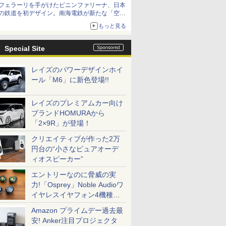
フェラーリを手がけたピニンファリーナ、日本
の鉄道を初デザイン。南海電鉄が新たな「空港
特急」をなにわ筋線へ導入
もっと見る
Special Site
レイズのパワーデザインホイ
ール「M6」に新色登場!!
レイズのプレミアムカー向け
ブランドHOMURAから
「2×9R」が登場！
クリエイティブが作った2万
円台の“小さなピュアオーデ
ィオスピーカー”
エントリーなのに脅威の実
力!「Osprey」Noble Audioワ
イヤレスイヤフォン4機種を
一気に聴く
Amazon プライムデー過去最
安! Anker注目プロジェクタ