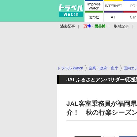
過去記事
万
博
・
園芸博
取材記事
トラベル Watch
企業・政府・官庁
国内エ
JALふるさとアンバサダー/応
JAL客室乗務員が福岡
介！ 秋の行楽シーズ