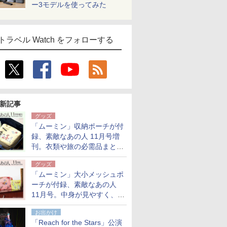
ー3モデルを使ってみた
トラベル Watch をフォローする
新記事
グッズ
「ムーミン」収納ポーチが付
録、素敵なあの人 11月号増
刊。衣類や旅の必需品まとま
る大小2個セット
グッズ
「ムーミン」大小メッシュポ
ーチが付録、素敵なあの人
11月号。中身が見やすく、温
泉スパにも使える
お出かけ
「Reach for the Stars」公演