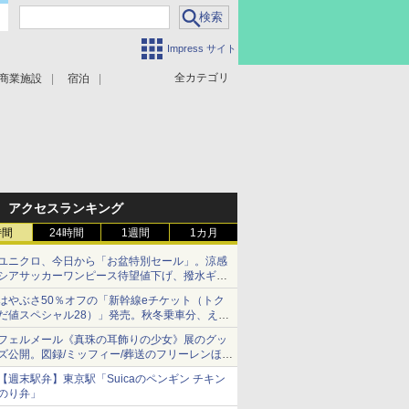
Impress サイト
全カテゴリ
商業施設
宿泊
アクセスランキング
時間
24時間
1週間
1カ月
ユニクロ、今日から「お盆特別セール」。涼感
シアサッカーワンピース待望値下げ、撥水ギア
ショーツは1990円に
はやぶさ50％オフの「新幹線eチケット（トク
だ値スペシャル28）」発売。秋冬乗車分、えき
ねっと限定
フェルメール《真珠の耳飾りの少女》展のグッ
ズ公開。図録/ミッフィー/葬送のフリーレンほ
か、注目ブランドコラボが実現
【週末駅弁】東京駅「Suicaのペンギン チキン
のり弁」