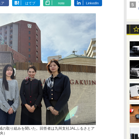
ェア
はてブ
note
LinkedIn
地域の取り組みを聞いた。回答者は九州支社JALふるさとア
央）