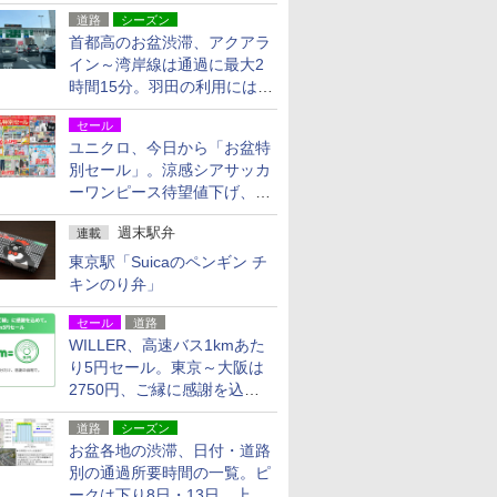
活動・復旧支援
道路
シーズン
首都高のお盆渋滞、アクアラ
イン～湾岸線は通過に最大2
時間15分。羽田の利用には
「空港西出口」の利用検討を
セール
ユニクロ、今日から「お盆特
別セール」。涼感シアサッカ
ーワンピース待望値下げ、撥
水ギアショーツは1990円に
週末駅弁
連載
東京駅「Suicaのペンギン チ
キンのり弁」
セール
道路
WILLER、高速バス1kmあた
り5円セール。東京～大阪は
2750円、ご縁に感謝を込め
た20周年記念キャンペーン
道路
シーズン
お盆各地の渋滞、日付・道路
別の通過所要時間の一覧。ピ
ークは下り8日・13日、上り