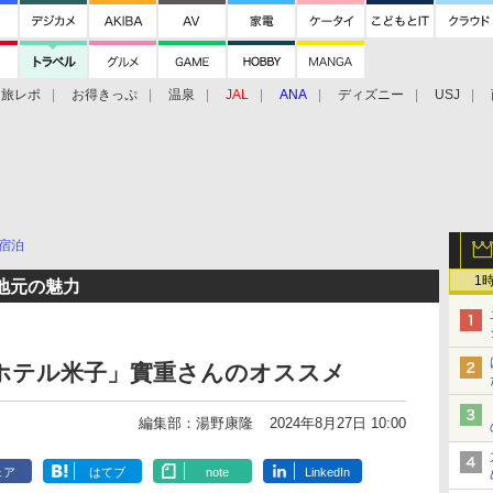
旅レポ
お得きっぷ
温泉
JAL
ANA
ディズニー
USJ
宿泊
1
地元の魅力
ホテル米子」實重さんのオススメ
編集部：湯野康隆
2024年8月27日 10:00
ェア
はてブ
note
LinkedIn