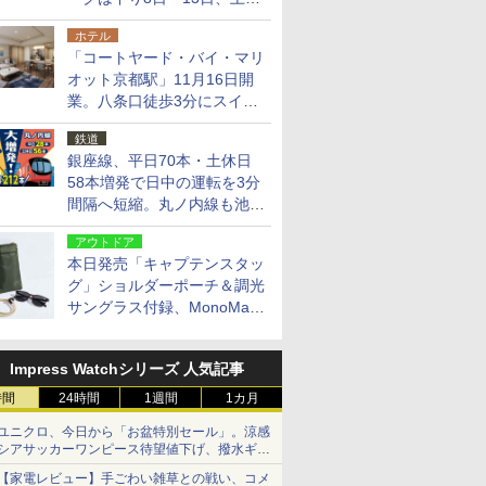
14日・15日
ホテル
「コートヤード・バイ・マリ
オット京都駅」11月16日開
業。八条口徒歩3分にスイー
ト含む全270室、ダイニング
鉄道
も併設
銀座線、平日70本・土休日
58本増発で日中の運転を3分
間隔へ短縮。丸ノ内線も池袋
～中野坂上を4分間隔に
アウトドア
本日発売「キャプテンスタッ
グ」ショルダーポーチ＆調光
サングラス付録、MonoMax
9月号増刊
Impress Watchシリーズ 人気記事
時間
24時間
1週間
1カ月
ユニクロ、今日から「お盆特別セール」。涼感
シアサッカーワンピース待望値下げ、撥水ギア
ショーツは1990円に
【家電レビュー】手ごわい雑草との戦い、コメ