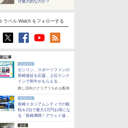
ぜ魅力的なのか？
トラベル Watch をフォローする
新記事
お出かけ
ゼンリン、スポーツファンの
長崎遠征を応援。上位ランク
インで和牛がもらえる
「GO！GO！長崎スタンプラ
推し活向けクリアうちわも配布
リー」
お出かけ
長崎スタジアムシティでの観
戦＆2泊で最大1万円お得にな
る「長崎満喫！アウェイ遠征
応援キャンペーン」
鉄道