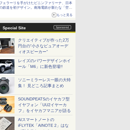
フェラーリを手がけたピニンファリーナ、日本
の鉄道を初デザイン。南海電鉄が新たな「空港
特急」をなにわ筋線へ導入
もっと見る
Special Site
クリエイティブが作った2万
円台の“小さなピュアオーデ
ィオスピーカー”
レイズのパワーデザインホイ
ール「M6」に新色登場!!
ソニーミラーレス一眼の大特
集！ 見どころ記事まとめ
SOUNDPEATSのイヤカフ型
イヤフォン「UU2イヤーカ
フ」をイヤカフマニアが語る
AIスマートノートの
iFLYTEK「AINOTE 2」はな