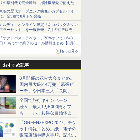
リの草刈機で完全勝利 掃除機感覚で使えた
東映の歴代オープニング映像がカプセルトイ
に。全5種で8月下旬発売
カルディ、オンライン限定「ネコバッグ＆タン
ブラーセット」を一般販売。7月の抽選販売の
当選無効分
「オクトパストラベラー」70%オフで1,643
円！ もうすぐ終了のセール情報まとめ【8月8日
更新】
もっと見る
ニンテンドーeショップでは「大神 絶景版」が
67%オフで990円
おすすめ記事
8月開催の花火大会まとめ。
国内最大級2.4万発「幕張ビ
ーチ」や日本三大「長岡」な
ど大型イベント目白押し！
全国で旅行キャンペーン
続々、最大1万5000円オフ
も！ いまお得な自治体まと
め
「GREEN×EXPO2027」チケ
ット情報まとめ。紙・電子の
販売店舗や購入手順、記念チ