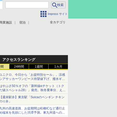
Impress サイト
全カテゴリ
商業施設
宿泊
アクセスランキング
時間
24時間
1週間
1カ月
ユニクロ、今日から「お盆特別セール」。涼感
シアサッカーワンピース待望値下げ、撥水ギア
ショーツは1990円に
はやぶさ50％オフの「新幹線eチケット（トク
だ値スペシャル28）」発売。秋冬乗車分、えき
ねっと限定
【週末駅弁】東京駅「Suicaのペンギン チキン
のり弁」
九州の高速道路、お盆期間は松橋ICなど通行止
め端末を先頭にした渋滞予測。東九州道への迂
回は料金調整を実施