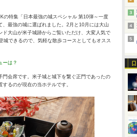
HKの特集「日本最強の城スペシャル 第10弾～一度
て、最強の城に選ばれました。2月と10月には大山
ンド大山が米子城跡からご覧いただけ、大変人気で
で登城できるので、気軽な散歩コースとしてもオスス
ューは？
門会席です。米子城と城下を繋ぐ正門であったの
置するのが現在の当ホテルです。