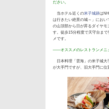
ださい。
当ホテル近くの
米子城跡
はN
は行きたい絶景の城～」におい
の山頂部から日が昇るダイヤモ
す。徒歩15分程度で天守台ま
メです。
――
オススメのレストランメニ
日本料理「雲海」の米子城大手
が大手門ですが、旧大手門に位