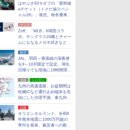
はやぶさ50％オフの「新幹線
eチケット（トクだ値スペシ
ャル28）」発売。秋冬乗車
分、えきねっと限定
グッズ
Zoff、「MLB」6球団コラ
ボ。サングラス24種とチャー
ムにもなるメガネ拭きなど雑
貨24種
航空
JAL、羽田～香港線の深夜便
を9～10月限定で設定。弾丸
日帰りでも現地に19時間滞在
できる
道路
シーズン
九州の高速道路、お盆期間は
松橋ICなど通行止め端末を先
頭にした渋滞予測。東九州道
への迂回は料金調整を実施
話題
オリエンタルランド、令和8
年熊本地震に1000万円超の
寄付を発表。被災者への救援