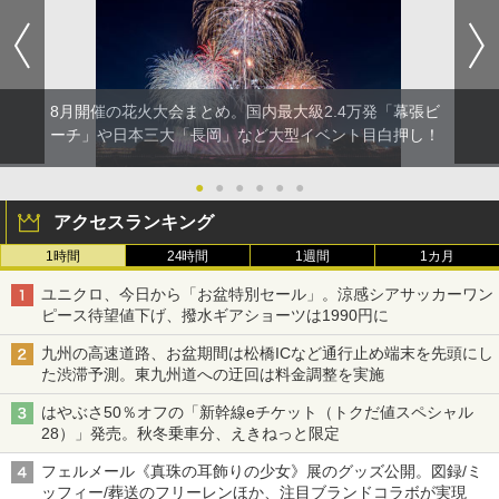
8月開催の花火大会まとめ。国内最大級2.4万発「幕張ビ
ーチ」や日本三大「長岡」など大型イベント目白押し！
●
●
●
●
●
●
アクセスランキング
1時間
24時間
1週間
1カ月
ユニクロ、今日から「お盆特別セール」。涼感シアサッカーワン
ピース待望値下げ、撥水ギアショーツは1990円に
九州の高速道路、お盆期間は松橋ICなど通行止め端末を先頭にし
た渋滞予測。東九州道への迂回は料金調整を実施
はやぶさ50％オフの「新幹線eチケット（トクだ値スペシャル
28）」発売。秋冬乗車分、えきねっと限定
フェルメール《真珠の耳飾りの少女》展のグッズ公開。図録/ミ
ッフィー/葬送のフリーレンほか、注目ブランドコラボが実現