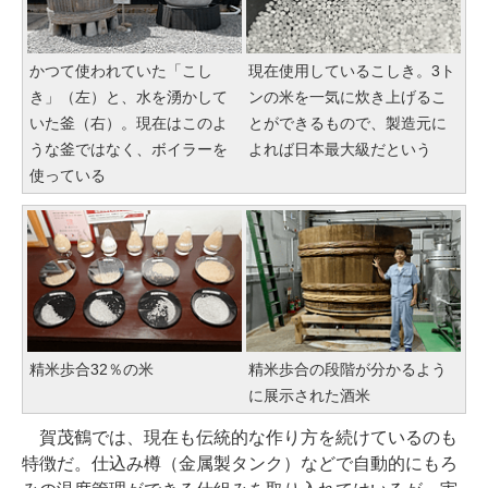
かつて使われていた「こし
現在使用しているこしき。3ト
き」（左）と、水を湧かして
ンの米を一気に炊き上げるこ
いた釜（右）。現在はこのよ
とができるもので、製造元に
うな釜ではなく、ボイラーを
よれば日本最大級だという
使っている
精米歩合32％の米
精米歩合の段階が分かるよう
に展示された酒米
賀茂鶴では、現在も伝統的な作り方を続けているのも
特徴だ。仕込み樽（金属製タンク）などで自動的にもろ