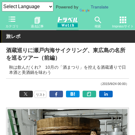
Powered by
Translate
トラベル Watch
地域
国内旅行
中国
カテゴリ
過去記事
検索
Impressサイト
旅レポ
酒蔵巡りに瀬戸内海サイクリング、東広島の名所
を巡るツアー（前編）
秋は飲んだくれ? 10月の「酒まつり」を控える酒蔵通りで日
本酒と美酒鍋を味わう
（2015/9/24 00:00）
リスト