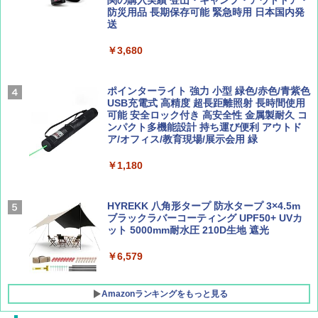
防災用品 長期保存可能 緊急時用 日本国内発
Coyote No.89 特集 星野道夫 夢見る旅
A26 地球の歩き方 チェコ ポーランド スロヴ
送
ァキア 2026～2027 地球の歩き方A ヨーロッ
￥5,999
パ
￥1,540
￥3,680
￥2,277
[キャンパーズコレクション 山善] 傘みたいに
広げるだけ パッとサッとテント ブラックコ
ーティング フルクローズ メッシュ 3-4人用
ポインターライト 強力 小型 緑色/赤色/青紫色
簡単設置 ポップアップテント エクルベージ
USB充電式 高精度 超長距離照射 長時間使用
AIRLINE（エアライン）2026年9月号【特
新しい日本地理 地図・統計・移動から読み
ュ(BC仕様) PATC-150B(EB)
可能 安全ロック付き 高安全性 金属製耐久 コ
集】ボーイング110周年を祝して！
解く (講談社現代新書)
ンパクト多機能設計 持ち運び便利 アウトド
ア/オフィス/教育現場/展示会用 緑
￥9,990
￥1,760
￥1,540
￥1,180
[キャンパーズコレクション 山善] 傘みたいに
広げるだけ パッとサッとテント キューブワ
イド ブラックコーティング フルクローズ メ
HYREKK 八角形タープ 防水タープ 3×4.5m
ッシュ 4人用 簡単設置 ポップアップテント P
ブラックラバーコーティング UPF50+ UVカ
ATCW-150B エクルベージュ
ット 5000mm耐水圧 210D生地 遮光
￥-
￥6,579
Amazonランキングをもっと見る