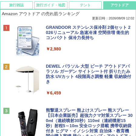
旅行雑誌
旅行ガイド・地図
テント
アウトドア
Amazon アウトドア の売れ筋ランキング
更新日時：2026/08/09 12:02
BE-PAL(ビ-パル) 2026年 9 月号【特別付録:
地球の歩き方 スター・ウォーズ
[キャンパーズコレクション 山善] ポップアッ
GRANDOOR ステンレス保冷剤 2個セット 2
SOTO ミニマル"旅"財布 ランダム2種】
プテント 傘みたいに広げて畳める パッとサ
026リニューアル 急速冷凍 空間倍増 衛生的
ッとサンシェード キューブ フルクローズ メ
コンパクト 保冷力長持ち
￥2,695
ッシュ 簡単設置 ワンタッチテント キャンプ
￥1,500
&ハイキング カーキ PATC-150(KH)
￥2,980
￥6,830
ディズニーファン ２０２６年 ９月号 [雑
D40 地球の歩き方 チェンマイ タイ北部の魅
DEWEL パラソル 大型 ビーチ アウトドアパ
誌] (ＤＩＳＮＥＹ ＦＡＮ)
力的な町 2026～2027 地球の歩き方D アジア
ラソル ガーデン サイトシート付 折りたたみ
PYKES PEAK (パイクスピーク) 着替えテン
防水 UVカット 4段階高さ調整 軽量 収納袋付
ト プライバシー テント 【中が透けない】 1
き
￥713
￥2,079
人用 折りたたみ 防災グッズ 災害用トイレ ビ
ーチ ピクニック ポップアップテント 携帯 簡
￥6,459
易 トイレテント (ブラック)
山と溪谷 2026年8月号「南アルプス大全」
A09 地球の歩き方 イタリア 2026～2027 地
￥4,980
球の歩き方A ヨーロッパ
熊撃退スプレー 熊よけスプレー 熊スプレー
￥1,540
【日本企業販売】超強力クマ対策スプレー 30
￥2,479
0ml（連続噴射30秒）110ml（連続噴射15
ENDLESS BASE 《めざましテレビで紹介》
秒）射程5～10m 安全ロック搭載 携帯収納袋
テント ワンタッチ RENEW 幅200 2-3人用 43
付き ヒグマ・イノシシ対策 自治体・教育機
500002(89232)
関の購入実績 登山・キャンプ・アウトドア・