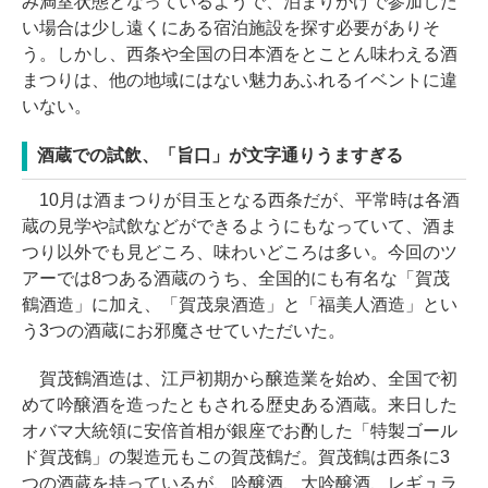
み満室状態となっているようで、泊まりがけで参加した
い場合は少し遠くにある宿泊施設を探す必要がありそ
う。しかし、西条や全国の日本酒をとことん味わえる酒
まつりは、他の地域にはない魅力あふれるイベントに違
いない。
酒蔵での試飲、「旨口」が文字通りうますぎる
10月は酒まつりが目玉となる西条だが、平常時は各酒
蔵の見学や試飲などができるようにもなっていて、酒ま
つり以外でも見どころ、味わいどころは多い。今回のツ
アーでは8つある酒蔵のうち、全国的にも有名な「賀茂
鶴酒造」に加え、「賀茂泉酒造」と「福美人酒造」とい
う3つの酒蔵にお邪魔させていただいた。
賀茂鶴酒造は、江戸初期から醸造業を始め、全国で初
めて吟醸酒を造ったともされる歴史ある酒蔵。来日した
オバマ大統領に安倍首相が銀座でお酌した「特製ゴール
ド賀茂鶴」の製造元もこの賀茂鶴だ。賀茂鶴は西条に3
つの酒蔵を持っているが、吟醸酒、大吟醸酒、レギュラ