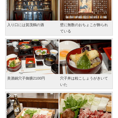
入り口には賀茂鶴の酒
壁に無数のおちょこが飾られ
ている
美酒鍋穴子御膳2100円
穴子丼は粒こしょうがきいて
いた