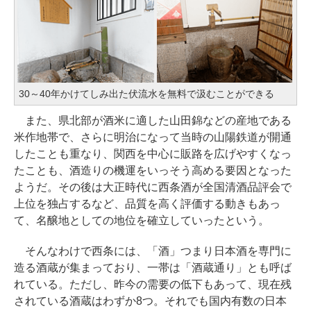
30～40年かけてしみ出た伏流水を無料で汲むことができる
また、県北部が酒米に適した山田錦などの産地である
米作地帯で、さらに明治になって当時の山陽鉄道が開通
したことも重なり、関西を中心に販路を広げやすくなっ
たことも、酒造りの機運をいっそう高める要因となった
ようだ。その後は大正時代に西条酒が全国清酒品評会で
上位を独占するなど、品質を高く評価する動きもあっ
て、名醸地としての地位を確立していったという。
そんなわけで西条には、「酒」つまり日本酒を専門に
造る酒蔵が集まっており、一帯は「酒蔵通り」とも呼ば
れている。ただし、昨今の需要の低下もあって、現在残
されている酒蔵はわずか8つ。それでも国内有数の日本