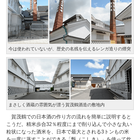
今は使われていないが、歴史の名残を伝えるレンガ造りの煙突
まさしく酒蔵の雰囲気が漂う賀茂鶴酒造の敷地内
賀茂鶴での日本酒の作り方の流れを簡単に説明すると
こうだ。精米歩合32％程度にまで削り込んで小さな丸い
粒状になった酒米を、日本で最大とされる3トンもの米
を一度に蒸すことができる「甑（こしき）」を使って炊