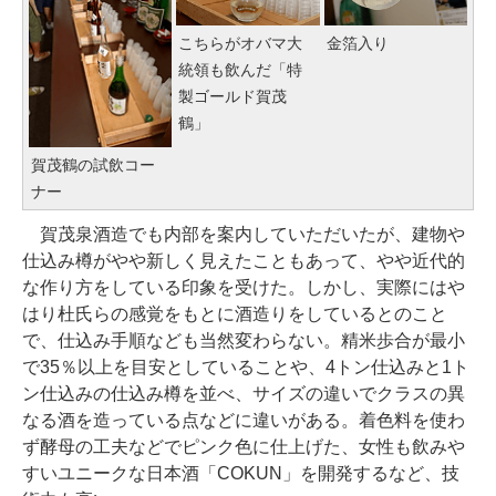
こちらがオバマ大
金箔入り
統領も飲んだ「特
製ゴールド賀茂
鶴」
賀茂鶴の試飲コー
ナー
賀茂泉酒造でも内部を案内していただいたが、建物や
仕込み樽がやや新しく見えたこともあって、やや近代的
な作り方をしている印象を受けた。しかし、実際にはや
はり杜氏らの感覚をもとに酒造りをしているとのこと
で、仕込み手順なども当然変わらない。精米歩合が最小
で35％以上を目安としていることや、4トン仕込みと1ト
ン仕込みの仕込み樽を並べ、サイズの違いでクラスの異
なる酒を造っている点などに違いがある。着色料を使わ
ず酵母の工夫などでピンク色に仕上げた、女性も飲みや
すいユニークな日本酒「COKUN」を開発するなど、技