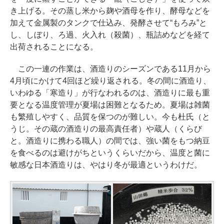
き上げる。その蒸し米から麹や酒母を作り、酵母などを
加えて金属製のタンクで仕込み、発酵させて“もろみ”と
し、しぼり、ろ過、火入れ（殺菌）、瓶詰めなどを経て
出荷されることになる。
この一連の作業は、酒造りのシーズンである11月から
4月頃にかけて4回ほど繰り返される。冬の間に酒造り、
いわゆる「寒造り」が行なわれるのは、酒造りに最も重
要となる温度管理が夏場は困難となるため。夏場は雑菌
も繁殖しやすく、品質を保つのが難しい。今も杜氏（と
うじ。その蔵の酒造りの最高責任者）や蔵人（くらび
と。酒造りに携わる職人）の間では、強い菌をもつ納豆
を食べるのは避けがちというくらいだから、温度と菌に
敏感な日本酒造りは、やはり冬が最適というわけだ。