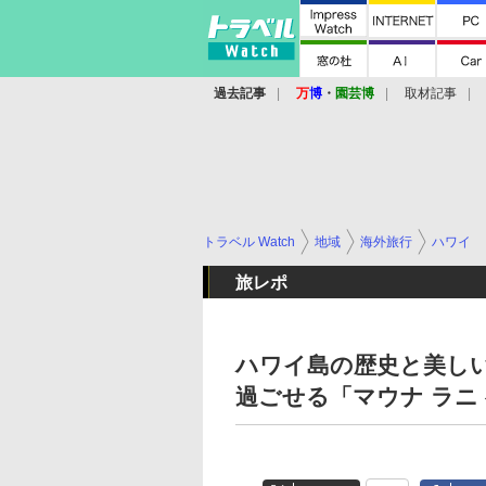
過去記事
万
博
・
園芸博
取材記事
トラベル Watch
地域
海外旅行
ハワイ
旅レポ
ハワイ島の歴史と美し
過ごせる「マウナ ラニ