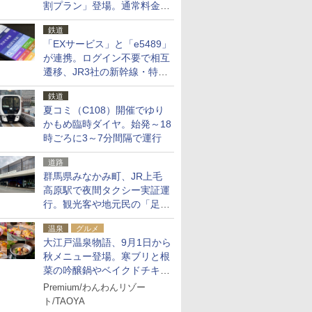
割プラン」登場。通常料金の
およそ半額でお得に夜活
鉄道
「EXサービス」と「e5489」
が連携。ログイン不要で相互
遷移、JR3社の新幹線・特急
予約をアプリで一括確認
鉄道
夏コミ（C108）開催でゆり
かもめ臨時ダイヤ。始発～18
時ごろに3～7分間隔で運行
道路
群馬県みなかみ町、JR上毛
高原駅で夜間タクシー実証運
行。観光客や地元民の「足が
ない」課題解消へ、木金土に
温泉
グルメ
2台体制
大江戸温泉物語、9月1日から
秋メニュー登場。寒ブリと根
菜の吟醸鍋やベイクドチキ
ン、ショコラ＆栗スイーツも
Premium/わんわんリゾー
食べ放題に
ト/TAOYA