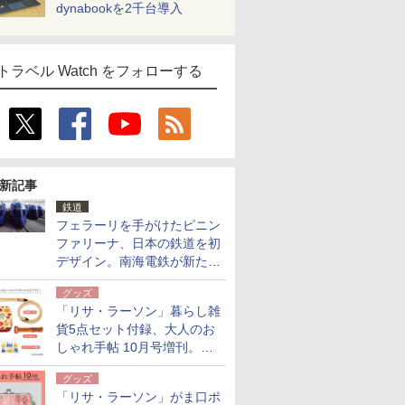
dynabookを2千台導入
トラベル Watch をフォローする
新記事
鉄道
フェラーリを手がけたピニン
ファリーナ、日本の鉄道を初
デザイン。南海電鉄が新たな
「空港特急」をなにわ筋線へ
グッズ
導入
「リサ・ラーソン」暮らし雑
貨5点セット付録、大人のお
しゃれ手帖 10月号増刊。
USBケーブルや缶ケースなど
グッズ
「リサ・ラーソン」がま口ポ