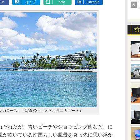
ェア
はてブ
note
LinkedIn
バンガローズ」（写真提供：マウナ ラニ リゾート）
ぞれだが、青いビーチやショッピング街など、に
風が吹いている南国らしい風景を真っ先に思い浮か