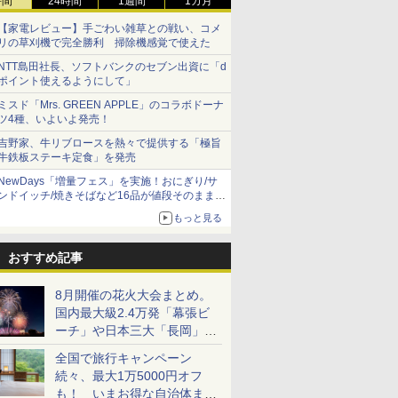
時間
24時間
1週間
1カ月
【家電レビュー】手ごわい雑草との戦い、コメ
リの草刈機で完全勝利 掃除機感覚で使えた
NTT島田社長、ソフトバンクのセブン出資に「d
ポイント使えるようにして」
ミスド「Mrs. GREEN APPLE」のコラボドーナ
ツ4種、いよいよ発売！
吉野家、牛リブロースを熱々で提供する「極旨
牛鉄板ステーキ定食」を発売
NewDays「増量フェス」を実施！おにぎり/サ
ンドイッチ/焼きそばなど16品が値段そのままで
ボリュームアップ
もっと見る
おすすめ記事
8月開催の花火大会まとめ。
国内最大級2.4万発「幕張ビ
ーチ」や日本三大「長岡」な
ど大型イベント目白押し！
全国で旅行キャンペーン
続々、最大1万5000円オフ
も！ いまお得な自治体まと