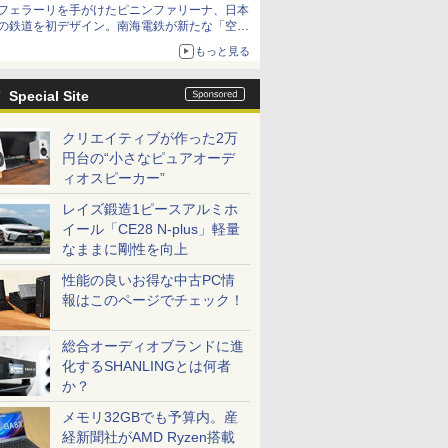
フェラーリを手がけたピニンファリーナ、日本
の鉄道を初デザイン。南海電鉄が新たな「空港
特急」をなにわ筋線へ導入
もっと見る
Special Site
クリエイティブが作った2万
円台の“小さなピュアオーデ
ィオスピーカー”
レイズ鍛造1ピースアルミホ
イール「CE28 N-plus」軽量
なままに剛性を向上
性能の良いお得な中古PC情
報はこのページでチェック！
総合オーディオブランドに進
化するSHANLINGとは何者
か？
メモリ32GBでも予算内。産
経新聞社がAMD Ryzen搭載