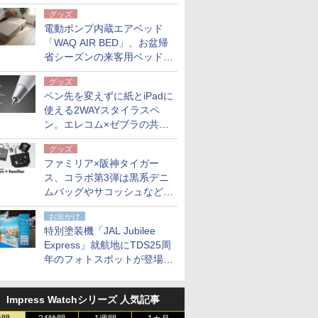
グッズ
電動ポンプ内蔵エアベッド
「WAQ AIR BED」、お盆帰
省シーズンの来客用ベッドに
も。使用後は収納バッグでコ
グッズ
ンパクトに保管
ペン先を変えずに紙とiPadに
使える2WAYスタイラスペ
ン。エレコム×ゼブラの共同
開発
グッズ
ファミリア×阪神タイガー
ス、コラボ第3弾は黒系デニ
ムバッグやサコッシュなど6
点。8月21日オンラインスト
お出かけ
アで発売
特別塗装機「JAL Jubilee
Express」就航地にTDS25周
年のフォトスポットが登場。
10月末まで青森空港に
Impress Watchシリーズ 人気記事