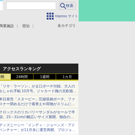
Impress サイト
全カテゴリ
商業施設
宿泊
アクセスランキング
時間
24時間
1週間
1カ月
「リサ・ラーソン」がま口ポーチ付録、大人の
おしゃれ手帖 10月号。ジャカード織の北欧猫デ
ザイン
本日発売「スヌーピー」圧縮収納ポーチ。ファ
スナー閉めるだけで着替えや荷物がスリムにま
とまる
クロックスのリカバリーサンダルがセールで半
額。23～31cmの幅広いサイズ展開、独自のク
ッション素材を採用
ディズニーシー「インディ・ジョーンズ・アド
ベンチャー」が11月末に運営再開。プロジェク
ションマッピングを追加、DPAは1500円