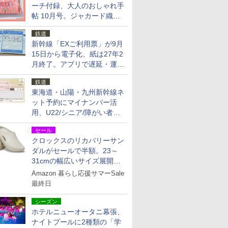
ーチ付録、大人のおしゃれ手
帖 10月号。ジャカード織の
北欧猫デザイン
鉄道
新幹線「EXご利用票」が9月
15日から電子化、紙は27年2
月終了。アプリで遅延・運休
も確認可能に
鉄道
東海道・山陽・九州新幹線ネ
ット予約にマイナンバー活
用、U22/シニア/障がい者割
を9月15日から発売
セール
クロックスのリカバリーサン
ダルがセールで半額。23～
31cmの幅広いサイズ展開、
独自のクッション素材を採用
Amazon 暮らし応援サマーSale
最終日
シーズン
ホテルニューオータニ幕張、
ナイトプールに2種類の「学