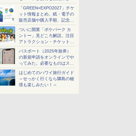
め
「GREEN×EXPO2027」チケ
ット情報まとめ。紙・電子の
販売店舗や購入手順、記念チ
ケットも解説
ついに開業「ポケパーク カ
ントー」見どころ解説。注目
アトラクション・チケット手
配・来場前に必要な準備は？
パスポート（2025年旅券）
の新規申請をオンラインでや
ってみた。必要なものはスマ
ホとマイナカードのみ
はじめてのハワイ旅行ガイド
～せっかく行くなら隣島の秘
境も楽しみたい！～