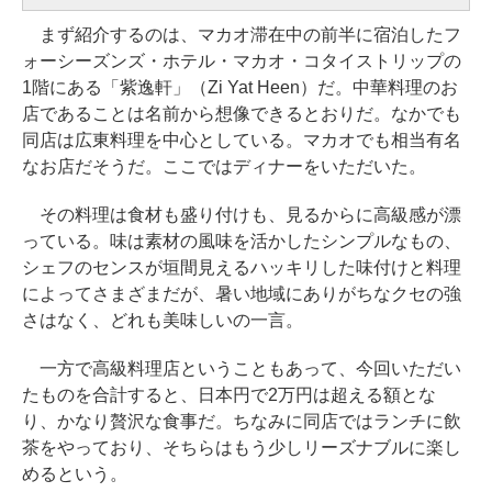
まず紹介するのは、マカオ滞在中の前半に宿泊したフ
ォーシーズンズ・ホテル・マカオ・コタイストリップの
1階にある「紫逸軒」（Zi Yat Heen）だ。中華料理のお
店であることは名前から想像できるとおりだ。なかでも
同店は広東料理を中心としている。マカオでも相当有名
なお店だそうだ。ここではディナーをいただいた。
その料理は食材も盛り付けも、見るからに高級感が漂
っている。味は素材の風味を活かしたシンプルなもの、
シェフのセンスが垣間見えるハッキリした味付けと料理
によってさまざまだが、暑い地域にありがちなクセの強
さはなく、どれも美味しいの一言。
一方で高級料理店ということもあって、今回いただい
たものを合計すると、日本円で2万円は超える額とな
り、かなり贅沢な食事だ。ちなみに同店ではランチに飲
茶をやっており、そちらはもう少しリーズナブルに楽し
めるという。