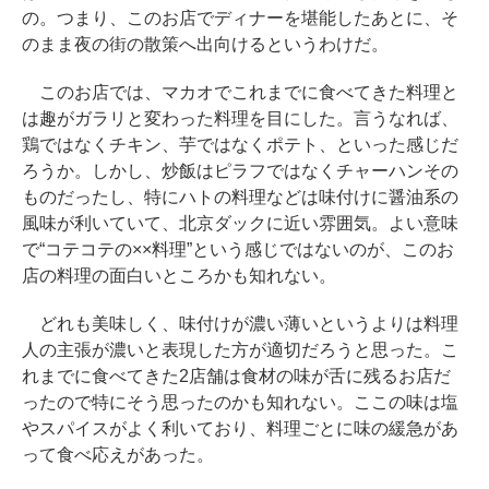
の。つまり、このお店でディナーを堪能したあとに、そ
のまま夜の街の散策へ出向けるというわけだ。
このお店では、マカオでこれまでに食べてきた料理と
は趣がガラリと変わった料理を目にした。言うなれば、
鶏ではなくチキン、芋ではなくポテト、といった感じだ
ろうか。しかし、炒飯はピラフではなくチャーハンその
ものだったし、特にハトの料理などは味付けに醤油系の
風味が利いていて、北京ダックに近い雰囲気。よい意味
で“コテコテの××料理”という感じではないのが、このお
店の料理の面白いところかも知れない。
どれも美味しく、味付けが濃い薄いというよりは料理
人の主張が濃いと表現した方が適切だろうと思った。こ
れまでに食べてきた2店舗は食材の味が舌に残るお店だ
ったので特にそう思ったのかも知れない。ここの味は塩
やスパイスがよく利いており、料理ごとに味の緩急があ
って食べ応えがあった。