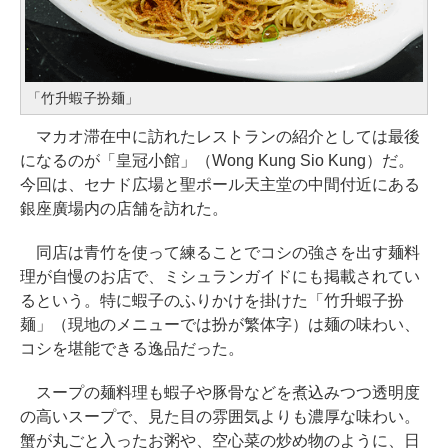
「竹升蝦子扮麺」
マカオ滞在中に訪れたレストランの紹介としては最後
になるのが「皇冠小館」（Wong Kung Sio Kung）だ。
今回は、セナド広場と聖ポール天主堂の中間付近にある
銀座廣場内の店舗を訪れた。
同店は青竹を使って練ることでコシの強さを出す麺料
理が自慢のお店で、ミシュランガイドにも掲載されてい
るという。特に蝦子のふりかけを掛けた「竹升蝦子扮
麺」（現地のメニューでは扮が繁体字）は麺の味わい、
コシを堪能できる逸品だった。
スープの麺料理も蝦子や豚骨などを煮込みつつ透明度
の高いスープで、見た目の雰囲気よりも濃厚な味わい。
蟹が丸ごと入ったお粥や、空心菜の炒め物のように、日