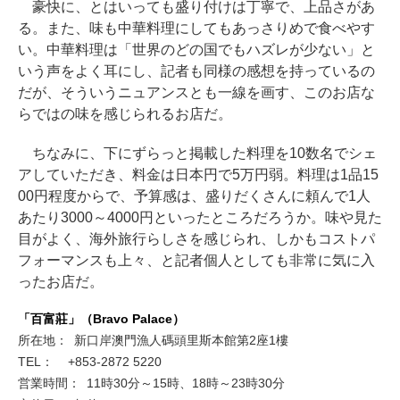
豪快に、とはいっても盛り付けは丁寧で、上品さがあ
る。また、味も中華料理にしてもあっさりめで食べやす
い。中華料理は「世界のどの国でもハズレが少ない」と
いう声をよく耳にし、記者も同様の感想を持っているの
だが、そういうニュアンスとも一線を画す、このお店な
らではの味を感じられるお店だ。
ちなみに、下にずらっと掲載した料理を10数名でシェ
アしていただき、料金は日本円で5万円弱。料理は1品15
00円程度からで、予算感は、盛りだくさんに頼んで1人
あたり3000～4000円といったところだろうか。味や見た
目がよく、海外旅行らしさを感じられ、しかもコストパ
フォーマンスも上々、と記者個人としても非常に気に入
ったお店だ。
「百富莊」（Bravo Palace）
所在地：
新口岸澳門漁人碼頭里斯本館第2座1樓
TEL：
+853-2872 5220
営業時間：
11時30分～15時、18時～23時30分