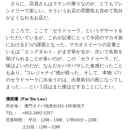
さらに、店員さんはラテンの乗りなのか、とてもフレ
ンドリーで楽しい。そういうお店の雰囲気も含めて気分
がよくなれるお店だ。
ところで、ここで「セラドゥーラ」というデザートを
いただいているが、これが記者にとって今回のマカオ旅
における1つの課題となった。マカオスイーツの定番と
いえば「エッグタルト」がまず挙がるが、次いで名前を
挙げられることが多いのが、この「セラドゥーラ」だ。
味はよいのだが、なんだかパサパサした食感だったこと
もあり、“コレジャナイ”感が残った。そして、本物（?）
のセラドゥーラに出会うのは、出発前日の夜になってし
まった……という話はまた後ほどすることにしたい。
佛笑樓（Fat Siu Lau）
所在地：
澳門タイパ地堡街181-185號地下
TEL：
+853-2882 5257
営業時間：
平日：12時～15時、17時30分～22時
土日祝：12時～22時