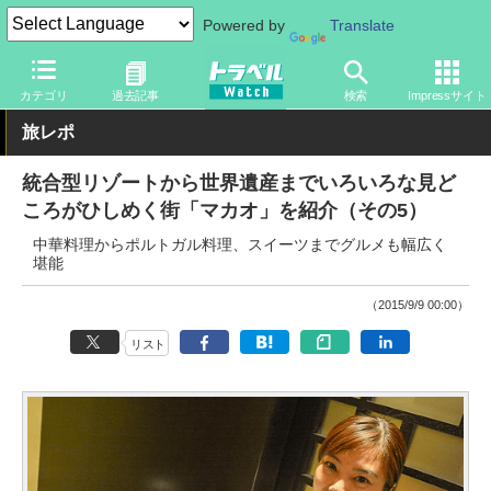
Powered by
Translate
トラベル Watch
地域
海外旅行
東アジア
カテゴリ
過去記事
検索
Impressサイト
旅レポ
統合型リゾートから世界遺産までいろいろな見ど
ころがひしめく街「マカオ」を紹介（その5）
中華料理からポルトガル料理、スイーツまでグルメも幅広く
堪能
（2015/9/9 00:00）
リスト