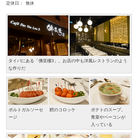
定休日：
無休
タイパにある「佛笑樓3」。お店の中も洋風レストランのよう
な作りだ
ポルトガルソーセ
鱈のコロッケ
ポテトのスープ。
ージ
青菜やベーコンが
入っている