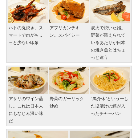
ハトの丸焼き。ス
アフリカンチキ
炭火で焼いた鰯。
マートで肉がちょ
ン。スパイシー
野菜が添えられて
っと少ない印象
いるあたりが日本
の焼き魚とはちょ
っと違う
アサリのワイン蒸
野菜のガーリック
“馬介休”という干し
し。これは日本人
炒め
た塩漬けの鱈が入
にもなじみ深い味
ったチャーハン
だ