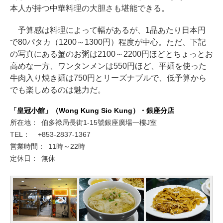
本人が持つ中華料理の大胆さも堪能できる。
予算感は料理によって幅があるが、1品あたり日本円
で80パタカ（1200～1300円）程度が中心。ただ、下記
の写真にある蟹のお粥は2100～2200円ほどとちょっとお
高めな一方、ワンタンメンは550円ほど、平麺を使った
牛肉入り焼き麺は750円とリーズナブルで、低予算から
でも楽しめるのは魅力だ。
「皇冠小館」（Wong Kung Sio Kung）・銀座分店
所在地：
伯多祿局長街1-15號銀座廣場一樓J室
TEL：
+853-2837-1367
営業時間：
11時～22時
定休日：
無休