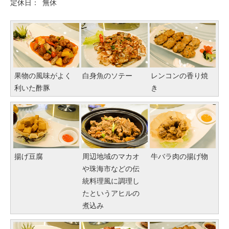
定休日：
無休
果物の風味がよく
白身魚のソテー
レンコンの香り焼
利いた酢豚
き
揚げ豆腐
周辺地域のマカオ
牛バラ肉の揚げ物
や珠海市などの伝
統料理風に調理し
たというアヒルの
煮込み