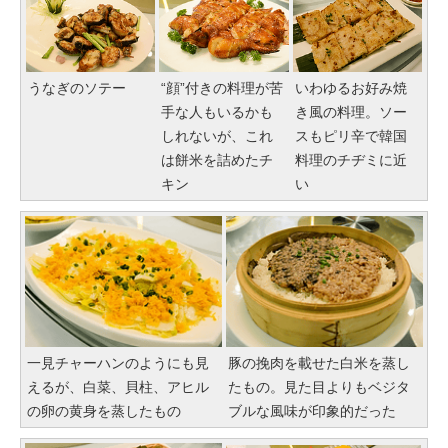
うなぎのソテー
“顔”付きの料理が苦
いわゆるお好み焼
手な人もいるかも
き風の料理。ソー
しれないが、これ
スもピリ辛で韓国
は餅米を詰めたチ
料理のチヂミに近
キン
い
一見チャーハンのようにも見
豚の挽肉を載せた白米を蒸し
えるが、白菜、貝柱、アヒル
たもの。見た目よりもベジタ
の卵の黄身を蒸したもの
ブルな風味が印象的だった