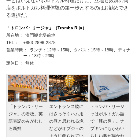
ーとはいえないポルトガル料理だけに、立地も抜群の同
店をポルトガル料理体験の第一歩とするのはお勧めでき
る選択だ。
「トロンバ・リージャ」（Tromba Rija）
所在地：
澳門観光塔前地
TEL：
+853-2896-2878
営業時間：
ランチ：12時～15時、タパス：15時～18時、ディナ
ー：18時～23時
定休日：
無休
「トランバ・リー
エントランス脇に
トランバ・リージ
ジャ」の看板。英
はさっそくハム用
ャはポルトガル語
語表記のみがむし
の豚と思われる塊
で「豚の鼻」。ナ
ろ新鮮
などがオブジェの
プキンにもかわい
ように飾られてい
らしい豚が描かれ