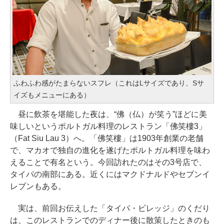
ふわふわ感がたまらないスフレ（これはLサイズであり、Sサ
イズもメニューにある）
昼に飲茶を堪能した夜は、“佛（仏）が笑う”ほどに美
味しいというポルトガル料理のレストラン「佛笑樓3」
（Fat Siu Lau 3）へ。「佛笑樓」は1903年創業の老舗
で、マカオで独自の進化を遂げたポルトガル料理を味わ
えることで有名という。今回訪れたのはその3号店で、
タイパの南部にある。近くにはマクドナルドやセブンイ
レブンもある。
実は、前回お伝えした「タイパ・ビレッジ」のくだり
は、このレストランでのディナー後に散策したときのも