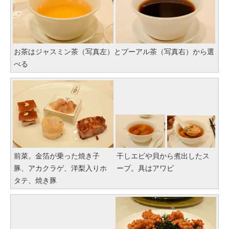
お茶はジャスミン茶（写真左）とプーアル茶（写真右）から選
べる
前菜。金箔が乗った焼き子
干しエビや貝から煮出したス
豚、アカクラゲ、洋梨入りホ
ープ。具はアワビ
タテ、焼き豚