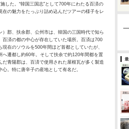
施した。“韓国三国志”として700年にわたる百済の
現在の魅力をたっぷり詰め込んだツアーの様子をレ
）郡、扶余郡、公州市は、韓国の三国時代で知ら
、百済の都の中心が存在していた場所。百済は700
ち現在のソウルを500年間ほど首都としていたが、
へ遷都し約60年。そして扶余で約120年間都を置
最
んだ青陽郡は、百済で使用された屋根瓦が多く製造
中心。特に唐辛子の産地として有名だ。