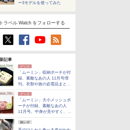
ー3モデルを使ってみた
トラベル Watch をフォローする
新記事
グッズ
「ムーミン」収納ポーチが付
録、素敵なあの人 11月号増
刊。衣類や旅の必需品まとま
る大小2個セット
グッズ
「ムーミン」大小メッシュポ
ーチが付録、素敵なあの人
11月号。中身が見やすく、温
泉スパにも使える
旅レポ
手のひらから食べる姿がかわ