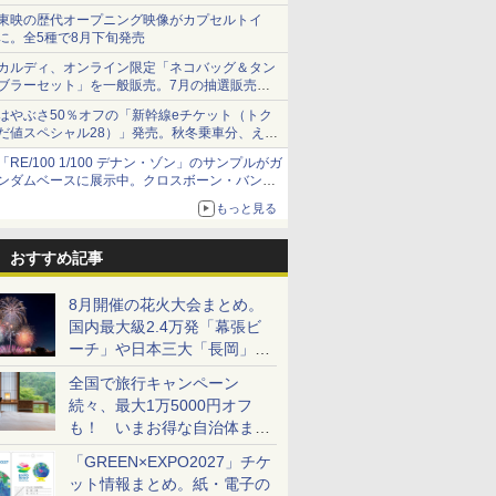
ショーツは1990円に
東映の歴代オープニング映像がカプセルトイ
に。全5種で8月下旬発売
カルディ、オンライン限定「ネコバッグ＆タン
ブラーセット」を一般販売。7月の抽選販売の
当選無効分
はやぶさ50％オフの「新幹線eチケット（トク
だ値スペシャル28）」発売。秋冬乗車分、えき
ねっと限定
「RE/100 1/100 デナン・ゾン」のサンプルがガ
ンダムベースに展示中。クロスボーン・バンガ
ードの制式量産機が間もなく発送【ガンダムベ
もっと見る
ース撮り下ろし】
おすすめ記事
8月開催の花火大会まとめ。
国内最大級2.4万発「幕張ビ
ーチ」や日本三大「長岡」な
ど大型イベント目白押し！
全国で旅行キャンペーン
続々、最大1万5000円オフ
も！ いまお得な自治体まと
め
「GREEN×EXPO2027」チケ
ット情報まとめ。紙・電子の