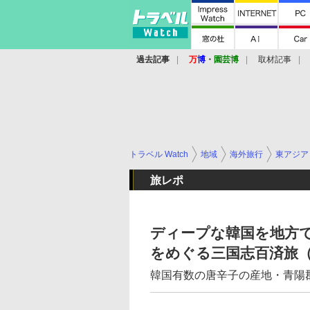
過去記事
万
博
・
園芸博
取材記事
トラベル Watch
地域
海外旅行
東アジア
旅レポ
ディープな韓国を地方
をめぐる三国志百済旅（
韓国有数の唐辛子の産地・青陽