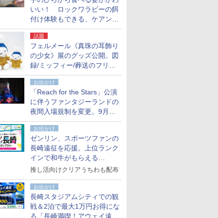
いい！ ロックワラビーの餌
付け体験もできる、ケアンズ
でアサートン高原の日本語ガ
話題
イド付きツアーに参加してみ
フェルメール《真珠の耳飾り
た
の少女》展のグッズ公開。図
録/ミッフィー/葬送のフリー
レンほか、注目ブランドコラ
お出かけ
ボが実現
「Reach for the Stars」公演
に伴うファンタジーランドの
夜間入場規制を変更。9月か
ら18時50分～20時ごろに
お出かけ
ゼンリン、スポーツファンの
長崎遠征を応援。上位ランク
インで和牛がもらえる
「GO！GO！長崎スタンプラ
推し活向けクリアうちわも配布
リー」
お出かけ
長崎スタジアムシティでの観
戦＆2泊で最大1万円お得にな
る「長崎満喫！アウェイ遠征