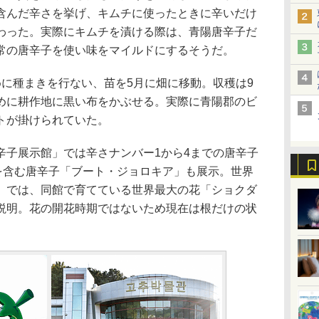
含んだ辛さを挙げ、キムチに使ったときに辛いだけ
わった。実際にキムチを漬ける際は、青陽唐辛子だ
常の唐辛子を使い味をマイルドにするそうだ。
に種まきを行ない、苗を5月に畑に移動。収穫は9
めに耕作地に黒い布をかぶせる。実際に青陽郡のビ
トが掛けられていた。
子展示館」では辛さナンバー1から4までの唐辛子
さを含む唐辛子「ブート・ジョロキア」も展示。世界
」では、同館で育てている世界最大の花「ショクダ
説明。花の開花時期ではないため現在は根だけの状