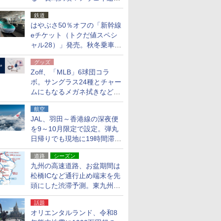
応援キャンペーン」
鉄道
はやぶさ50％オフの「新幹線
eチケット（トクだ値スペシ
ャル28）」発売。秋冬乗車
分、えきねっと限定
グッズ
Zoff、「MLB」6球団コラ
ボ。サングラス24種とチャー
ムにもなるメガネ拭きなど雑
貨24種
航空
JAL、羽田～香港線の深夜便
を9～10月限定で設定。弾丸
日帰りでも現地に19時間滞在
できる
道路
シーズン
九州の高速道路、お盆期間は
松橋ICなど通行止め端末を先
頭にした渋滞予測。東九州道
への迂回は料金調整を実施
話題
オリエンタルランド、令和8