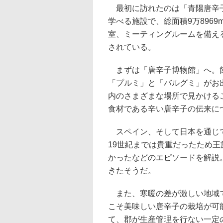
最初に訪れたのは「青陽唐辛子
学べる施設で、総面積9万8969
室、ミーティングルームを備え
されている。
まずは「唐辛子博物館」へ。館
「プルミ」と「バルグミ」がお
内のさまざまな場所で見かける
食材である辛い唐辛子の伝来に
スペイン、そして日本を通じて
19世紀までは貴重だったため
かったなどのエピソードを解説
きたそうだ。
また、寒暖の差が激しい地域で
こそ美味しい唐辛子の栽培が可
て、郡が生産管理を行ない一定