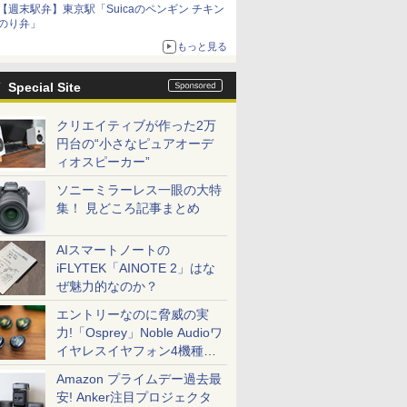
【週末駅弁】東京駅「Suicaのペンギン チキン
のり弁」
もっと見る
Special Site
クリエイティブが作った2万
円台の“小さなピュアオーデ
ィオスピーカー”
ソニーミラーレス一眼の大特
集！ 見どころ記事まとめ
AIスマートノートの
iFLYTEK「AINOTE 2」はな
ぜ魅力的なのか？
エントリーなのに脅威の実
力!「Osprey」Noble Audioワ
イヤレスイヤフォン4機種を
一気に聴く
Amazon プライムデー過去最
安! Anker注目プロジェクタ