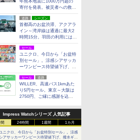
年熊本地震に1000万円超の
寄付を発表。被災者への救援
活動・復旧支援
道路
シーズン
首都高のお盆渋滞、アクアラ
イン～湾岸線は通過に最大2
時間15分。羽田の利用には
「空港西出口」の利用検討を
セール
ユニクロ、今日から「お盆特
別セール」。涼感シアサッカ
ーワンピース待望値下げ、撥
水ギアショーツは1990円に
セール
道路
WILLER、高速バス1kmあた
り5円セール。東京～大阪は
2750円、ご縁に感謝を込め
た20周年記念キャンペーン
Impress Watchシリーズ 人気記事
時間
24時間
1週間
1カ月
ユニクロ、今日から「お盆特別セール」。涼感
シアサッカーワンピース待望値下げ、撥水ギア