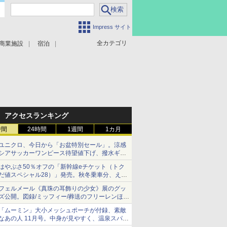
Impress サイト
全カテゴリ
商業施設
宿泊
アクセスランキング
時間
24時間
1週間
1カ月
ユニクロ、今日から「お盆特別セール」。涼感
シアサッカーワンピース待望値下げ、撥水ギア
ショーツは1990円に
はやぶさ50％オフの「新幹線eチケット（トク
だ値スペシャル28）」発売。秋冬乗車分、えき
ねっと限定
フェルメール《真珠の耳飾りの少女》展のグッ
ズ公開。図録/ミッフィー/葬送のフリーレンほ
か、注目ブランドコラボが実現
「ムーミン」大小メッシュポーチが付録、素敵
なあの人 11月号。中身が見やすく、温泉スパに
も使える