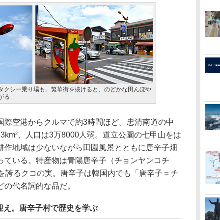
タクシー乗り場も。繁華街を抜けると、のどかな田んぼや
がる
際空港からクルマで約3時間ほど。忠清南道の中
3km
、人口は3万8000人弱。道立公園の七甲山をは
2
耕作地域は少ないながら田園風景とともに唐辛子畑
っている。特産物は青陽唐辛子（チョンヤンコチ
アを誇るクコの実。唐辛子は韓国内でも「唐辛子＝チ
どの代名詞的な品だ。
迎え。唐辛子村で歴史を学ぶ