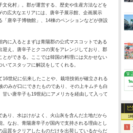
文化村」。郡が運営する、歴史や生産方法などを
m
の広大なエリアには、唐辛子展示館、企画展示
2
る「唐辛子博物館」、14棟のペンションなどが併設
内に入るとまずは青陽郡の公式マスコットである
出迎え。唐辛子とクコの実をアレンジしており、郡
ことができる。ここでは韓国の料理には欠かせない
ついてスタッフに解説をしてくれる。
16世紀に伝来したことや、栽培技術が確立される
王族のみが口にできたものであり、その上キムチも白
。甘い唐辛子も19世紀にアメリカを経由して入って
あり、水はけがよく、火山灰を含んだ土地だから
1
能。なお、青陽唐辛子が国内で支持される理由とし
の品質をクリアしたものだけを出荷しているからだ