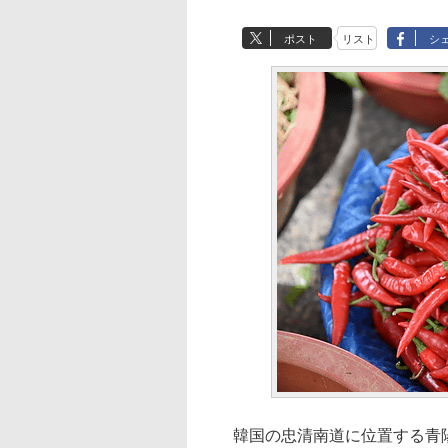
ポスト
リスト
シ
韓国の忠清南道に位置する青陽郡