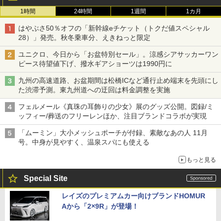
1時間
24時間
1週間
1カ月
はやぶさ50％オフの「新幹線eチケット（トクだ値スペシャル
28）」発売。秋冬乗車分、えきねっと限定
ユニクロ、今日から「お盆特別セール」。涼感シアサッカーワン
ピース待望値下げ、撥水ギアショーツは1990円に
九州の高速道路、お盆期間は松橋ICなど通行止め端末を先頭にし
た渋滞予測。東九州道への迂回は料金調整を実施
フェルメール《真珠の耳飾りの少女》展のグッズ公開。図録/ミ
ッフィー/葬送のフリーレンほか、注目ブランドコラボが実現
「ムーミン」大小メッシュポーチが付録、素敵なあの人 11月
号。中身が見やすく、温泉スパにも使える
もっと見る
Special Site
レイズのプレミアムカー向けブランドHOMUR
Aから「2×9R」が登場！