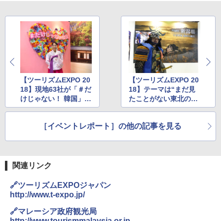
￥4,836
球の歩き方A ヨーロッパ
熊撃退スプレー 熊よけスプレー 熊スプレー
【日本企業販売】超強力クマ対策スプレー 30
￥2,479
0ml（連続噴射30秒）110ml（連続噴射15
ENDLESS BASE 《めざましテレビで紹介》
秒）射程5～10m 安全ロック搭載 携帯収納袋
テント ワンタッチ RENEW 幅200 2-3人用 43
付き ヒグマ・イノシシ対策 自治体・教育機
500002(88859)
関の購入実績 登山・キャンプ・アウトドア・
防災用品 長期保存可能 緊急時用 日本国内発
A26 地球の歩き方 チェコ ポーランド スロヴ
送
ァキア 2026～2027 地球の歩き方A ヨーロッ
￥5,999
パ
【ツーリズムEXPO 20
【ツーリズムEXPO 20
￥3,680
18】現地63社が「＃だ
18】テーマは“まだ見
￥2,277
[キャンパーズコレクション 山善] 傘みたいに
けじゃない！ 韓国」を
たことがない東北の四
広げるだけ パッとサッとテント ブラックコ
発信。観光から医療ま
季”。東北各県の四季
ーティング フルクローズ メッシュ 3-4人用
Across やわらか保冷剤 日本製 固まらない 1
で魅力満載の韓国観光
を感じられるブースで
簡単設置 ポップアップテント エクルベージ
1cm ソフト 2個セット (2個セット)
新しい日本地理 地図・統計・移動から読み
［イベントレポート］の他の記事を見る
公社
はステージプログラム
ュ(BC仕様) PATC-150B(EB)
解く (講談社現代新書)
も充実
￥680
￥9,990
￥1,540
関連リンク
着替えテント トイレテント 透けない【換気
[キャンパーズコレクション 山善] 傘みたいに
通気窓付き】収納袋付き UVカット 防水 防災
広げるだけ パッとサッとテント キューブワ
🔗ツーリズムEXPOジャパン
コンパクト iimono117 (ブルー)
イドプラス ブラックコーティング フルクロ
http://www.t-expo.jp/
ーズ メッシュ 5人用 簡単設置 ポップアップ
テント PATCW-200B エクルベージュ
￥3,180
🔗マレーシア政府観光局
http://www.tourismmalaysia.or.jp