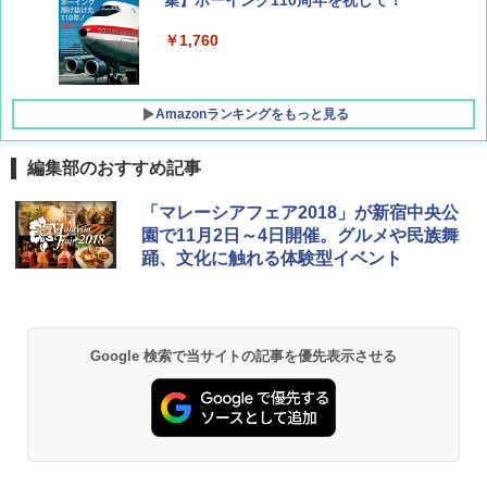
集】ボーイング110周年を祝して！
￥1,760
Amazonランキングをもっと見る
編集部のおすすめ記事
地球の歩き方 スター・ウォーズ
[キャンパーズコレクション 山善] ポップアッ
DEWEL パラソル 大型 ビーチ アウトドアパ
「マレーシアフェア2018」が新宿中央公
プテント 傘みたいに広げて畳める パッとサ
ラソル ガーデン サイトシート付 折りたたみ
園で11月2日～4日開催。グルメや民族舞
ッとサンシェード キューブ フルクローズ メ
防水 UVカット 4段階高さ調整 軽量 収納袋付
￥2,695
踊、文化に触れる体験型イベント
ッシュ 簡単設置 ワンタッチテント キャンプ
き
&ハイキング カーキ PATC-150(KH)
￥6,459
￥6,829
D40 地球の歩き方 チェンマイ タイ北部の魅
Google 検索で当サイトの記事を優先表示させる
力的な町 2026～2027 地球の歩き方D アジア
GRANDOOR ステンレス保冷剤 2個セット 2
PYKES PEAK (パイクスピーク) 着替えテン
026リニューアル 急速冷凍 空間倍増 衛生的
ト プライバシー テント 【中が透けない】 1
コンパクト 保冷力長持ち
￥2,079
人用 折りたたみ 防災グッズ 災害用トイレ ビ
ーチ ピクニック ポップアップテント 携帯 簡
￥2,980
易 トイレテント (オリーブ)
A09 地球の歩き方 イタリア 2026～2027 地