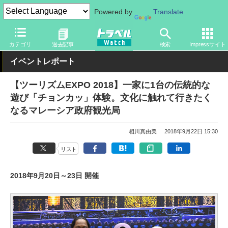
Powered by
Translate
トラベル Watch
イベント
ツーリズムEXPOジャパン
2018
カテゴリ
過去記事
検索
Impressサイト
イベントレポート
【ツーリズムEXPO 2018】一家に1台の伝統的な
遊び「チョンカッ」体験。文化に触れて行きたく
なるマレーシア政府観光局
相川真由美
2018年9月22日 15:30
リスト
2018年9月20日～23日 開催