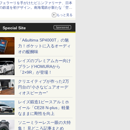
フェラーリを手がけたピニンファリーナ、日本
の鉄道を初デザイン。南海電鉄が新たな「空港
特急」をなにわ筋線へ導入
もっと見る
Special Site
「A&ultima SP4000T」の魅
力！ポケットに入るオーディ
オの醍醐味
レイズのプレミアムカー向け
ブランドHOMURAから
「2×9R」が登場！
クリエイティブが作った2万
円台の“小さなピュアオーデ
ィオスピーカー”
レイズ鍛造1ピースアルミホ
イール「CE28 N-plus」軽量
なままに剛性を向上
ソニーミラーレス一眼の大特
集！ 見どころ記事まとめ