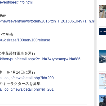
/event/beer/info.html
発表
.jp/newsevent/news/toden/2015/tdn_i_201506104971_h.html
いて発表
ku/osirase/100nen/100release
」に生花装飾電車を運行
/kihon/pub/detail.aspx?c_id=3&type=top&id=686
車」を7月24日に運行
il.co.jp/news/detail.php?id=200
A」のキャラクター名を募集
il.co.jp/news/detail.php?id=201