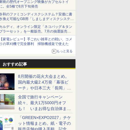
東映の歴代オープニング映像がカプセルトイ
に。全5種で8月下旬発売
令和のファミコンディスクシステム？安価に書
き換え可能なGB用「しましまディスクシステ
ム」
カルディ、オンライン限定「ネコバッグ＆タン
ブラーセット」を一般販売。7月の抽選販売の
当選無効分
【家電レビュー】手ごわい雑草との戦い、コメ
10_osakaekimae.html
リの草刈機で完全勝利 掃除機感覚で使えた
もっと見る
おすすめ記事
8月開催の花火大会まとめ。
国内最大級2.4万発「幕張ビ
ーチ」や日本三大「長岡」な
ど大型イベント目白押し！
全国で旅行キャンペーン
続々、最大1万5000円オフ
も！ いまお得な自治体まと
め
「GREEN×EXPO2027」チケ
ット情報まとめ。紙・電子の
販売店舗や購入手順、記念チ