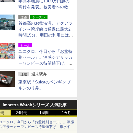
年熊本地震に1000万円超の
寄付を発表。被災者への救援
活動・復旧支援
道路
シーズン
首都高のお盆渋滞、アクアラ
イン～湾岸線は通過に最大2
時間15分。羽田の利用には
「空港西出口」の利用検討を
セール
ユニクロ、今日から「お盆特
別セール」。涼感シアサッカ
ーワンピース待望値下げ、撥
水ギアショーツは1990円に
週末駅弁
連載
東京駅「Suicaのペンギン チ
キンのり弁」
Impress Watchシリーズ 人気記事
時間
24時間
1週間
1カ月
ユニクロ、今日から「お盆特別セール」。涼感
シアサッカーワンピース待望値下げ、撥水ギア
ショーツは1990円に