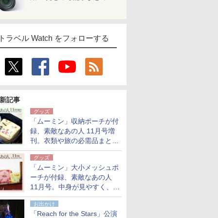
トラベル Watch をフォローする
新記事
グッズ
「ムーミン」収納ポーチが付
録、素敵なあの人 11月号増
刊。衣類や旅の必需品まとま
る大小2個セット
グッズ
「ムーミン」大小メッシュポ
ーチが付録、素敵なあの人
11月号。中身が見やすく、温
泉スパにも使える
お出かけ
「Reach for the Stars」公演