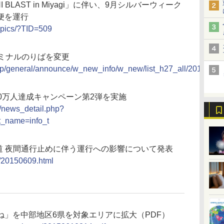
BLAST in Miyagi」に伴い、9月シルバーウィーク
便を運行
topics/?TID=509
ーミナルのりばを変更
lg.jp/general/announce/w_new_info/w_new/list_h27_all/201506
0万人達成キャンペーン第2弾を実施
o/news_detail.php?
_name=info_t
車道 夜間通行止めに伴う運行への影響について発表
e/20150609.html
ね」を中部地区6県を対象エリアに拡大（PDF）