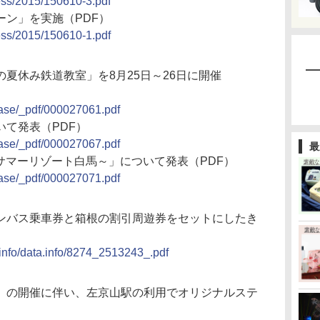
ress/2015/150610-3.pdf
ーン」を実施（PDF）
ress/2015/150610-1.pdf
夏休み鉄道教室」を8月25日～26日に開催
elease/_pdf/000027061.pdf
て発表（PDF）
elease/_pdf/000027067.pdf
最
～サマーリゾート白馬～」について発表（PDF）
elease/_pdf/000027071.pdf
ンバス乗車券と箱根の割引周遊券をセットにしたき
info/data.info/8274_2513243_.pdf
2015」の開催に伴い、左京山駅の利用でオリジナルステ