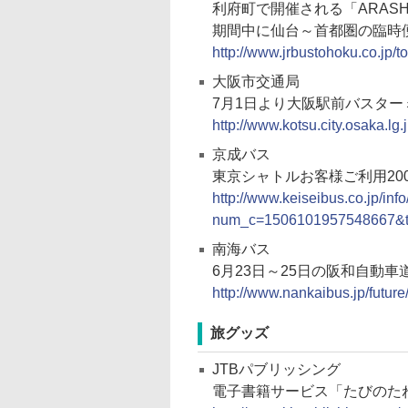
利府町で開催される「ARASHI 
期間中に仙台～首都圏の臨時
http://www.jrbustohoku.co.jp/
大阪市交通局
7月1日より大阪駅前バスタ
http://www.kotsu.city.osaka.
京成バス
東京シャトルお客様ご利用20
http://www.keiseibus.co.jp/inf
num_c=1506101957548667&t
南海バス
6月23日～25日の阪和自動
http://www.nankaibus.jp/futur
旅グッズ
JTBパブリッシング
電子書籍サービス「たびのた