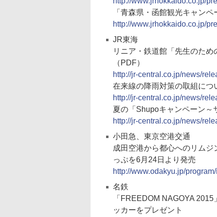
http://www.jrhokkaido.co.jp/p
「青森県・函館観光キャンペ
http://www.jrhokkaido.co.jp/p
JR東海
リニア・鉄道館「先生のための
（PDF）
http://jr-central.co.jp/news/r
在来線の降雨対策の取組につい
http://jr-central.co.jp/news/r
夏の「Shupoキャンペーン
http://jr-central.co.jp/news/r
小田急、東京空港交通
成田空港から都心へのリムジ
っぷを6月24日より発売
http://www.odakyu.jp/program/
名鉄
「FREEDOM NAGOYA 
ッカーをプレゼント