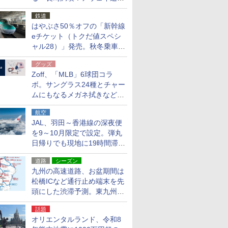
応援キャンペーン」
鉄道
はやぶさ50％オフの「新幹線
eチケット（トクだ値スペシ
ャル28）」発売。秋冬乗車
分、えきねっと限定
グッズ
Zoff、「MLB」6球団コラ
ボ。サングラス24種とチャー
ムにもなるメガネ拭きなど雑
貨24種
航空
JAL、羽田～香港線の深夜便
を9～10月限定で設定。弾丸
日帰りでも現地に19時間滞在
できる
道路
シーズン
九州の高速道路、お盆期間は
松橋ICなど通行止め端末を先
頭にした渋滞予測。東九州道
への迂回は料金調整を実施
話題
オリエンタルランド、令和8