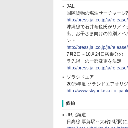
JAL
国際貨物の燃油サーチャージ
http://press.jal.co.jp/ja/relea
沖縄線で石井竜也氏がリメイクした
出、お子さま向けの特別ノベルテ
ント
http://press.jal.co.jp/ja/relea
7月2日～10月24日搭乗分
ラ先得」の一部変更を決定
http://press.jal.co.jp/ja/relea
ソラシドエア
2015年度 ソラシドエアオ
http://www.skynetasia.co.jp/in
鉄旅
JR北海道
日高線 厚賀駅～大狩部駅間に