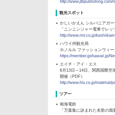
http://www.jtbpublishing.com
観光スポット
かしいかえん シルバニアガー
「ニンニンジャー電車でレッツ
http://www.nnr.co.jp/kashiika
ハワイ州観光局
ホノルル ファッションウィー
https://member.gohawaii.jp/Ne
エイチ・アイ・エス
6月13日～14日、関西国際空港で「LO
開催（PDF）
http://www.his.co.jp/material
ツアー
南海電鉄
「万葉集に詠まれた名歌の面