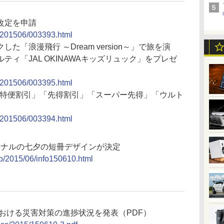
改定を申請
se/201506/003393.html
「浪漫飛行 ～Dream version～」で旅を演
ィ「JAL OKINAWAキッズリュック」をプレゼ
se/201506/003395.html
の「特便割引」「先得割引」「スーパー先得」「ウルト
se/201506/003394.html
リジナルの七夕の短冊デザインが決定
fo/2015/06/info150610.html
おける災害対策の進捗状況を発表（PDF）