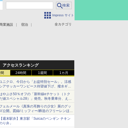
Impress サイト
全カテゴリ
商業施設
宿泊
アクセスランキング
時間
24時間
1週間
1カ月
ユニクロ、今日から「お盆特別セール」。涼感
シアサッカーワンピース待望値下げ、撥水ギア
ショーツは1990円に
はやぶさ50％オフの「新幹線eチケット（トク
だ値スペシャル28）」発売。秋冬乗車分、えき
ねっと限定
フェルメール《真珠の耳飾りの少女》展のグッ
ズ公開。図録/ミッフィー/葬送のフリーレンほ
か、注目ブランドコラボが実現
【週末駅弁】東京駅「Suicaのペンギン チキン
のり弁」