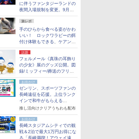
に伴うファンタジーランドの
夜間入場規制を変更。9月か
ら18時50分～20時ごろに
旅レポ
手のひらから食べる姿がかわ
いい！ ロックワラビーの餌
付け体験もできる、ケアンズ
でアサートン高原の日本語ガ
話題
イド付きツアーに参加してみ
フェルメール《真珠の耳飾り
た
の少女》展のグッズ公開。図
録/ミッフィー/葬送のフリー
レンほか、注目ブランドコラ
お出かけ
ボが実現
ゼンリン、スポーツファンの
長崎遠征を応援。上位ランク
インで和牛がもらえる
「GO！GO！長崎スタンプラ
推し活向けクリアうちわも配布
リー」
お出かけ
長崎スタジアムシティでの観
戦＆2泊で最大1万円お得にな
る「長崎満喫！アウェイ遠征