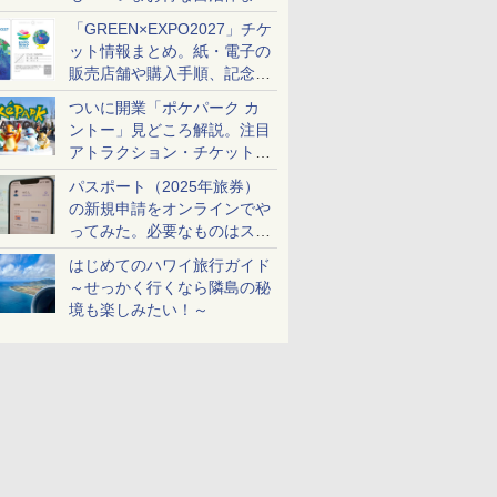
め
「GREEN×EXPO2027」チケ
ット情報まとめ。紙・電子の
販売店舗や購入手順、記念チ
ケットも解説
ついに開業「ポケパーク カ
ントー」見どころ解説。注目
アトラクション・チケット手
配・来場前に必要な準備は？
パスポート（2025年旅券）
の新規申請をオンラインでや
ってみた。必要なものはスマ
ホとマイナカードのみ
はじめてのハワイ旅行ガイド
～せっかく行くなら隣島の秘
境も楽しみたい！～