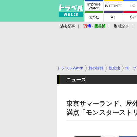
過去記事
万
博
・
園芸博
取材記事
トラベル Watch
旅の情報
観光地
海・プ
ニュース
東京サマーランド、屋外
満点「モンスターストリ