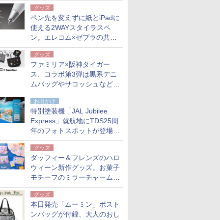
も。使用後は収納バッグでコ
グッズ
ンパクトに保管
ペン先を変えずに紙とiPadに
使える2WAYスタイラスペ
ン。エレコム×ゼブラの共同
開発
グッズ
ファミリア×阪神タイガー
ス、コラボ第3弾は黒系デニ
ムバッグやサコッシュなど6
点。8月21日オンラインスト
お出かけ
アで発売
特別塗装機「JAL Jubilee
Express」就航地にTDS25周
年のフォトスポットが登場。
10月末まで青森空港に
グッズ
ダッフィー＆フレンズのハロ
ウィーン新作グッズ。お菓子
モチーフのミラーチャーム/
デザインポーチほか
グッズ
本日発売「ムーミン」ボスト
ンバッグが付録、大人のおし