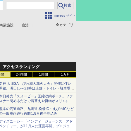
Impress サイト
全カテゴリ
商業施設
宿泊
アクセスランキング
時間
24時間
1週間
1カ月
名神 大津SA「びわ湖大花火大会」開催に伴い
閉鎖。明日15～21時は店舗・トイレ・駐車場の
利用不可
本日発売「スヌーピー」圧縮収納ポーチ。ファ
スナー閉めるだけで着替えや荷物がスリムにま
とまる
熊本の高速道路、九州道 松橋IC～えびのICなど
の一般車両通行再開は8月後半見込み
ディズニーシー「インディ・ジョーンズ・アド
ベンチャー」が11月末に運営再開。プロジェク
ションマッピングを追加、DPAは1500円