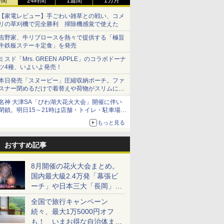
時間
24時間
1週間
1カ月
【家電レビュー】手ごわい雑草との戦い、コメ
リの草刈機で完全勝利 掃除機感覚で使えた
吉野家、牛リブロースを熱々で提供する「極旨
牛鉄板ステーキ定食」を発売
ミスド「Mrs. GREEN APPLE」のコラボドーナ
ツ4種、いよいよ発売！
本日発売「スヌーピー」圧縮収納ポーチ。ファ
スナー閉めるだけで着替えや荷物がスリムにま
とまる
名神 大津SA「びわ湖大花火大会」開催に伴い
閉鎖。明日15～21時は店舗・トイレ・駐車場の
利用不可
もっと見る
おすすめ記事
8月開催の花火大会まとめ。
国内最大級2.4万発「幕張ビ
ーチ」や日本三大「長岡」な
ど大型イベント目白押し！
全国で旅行キャンペーン
続々、最大1万5000円オフ
も！ いまお得な自治体まと