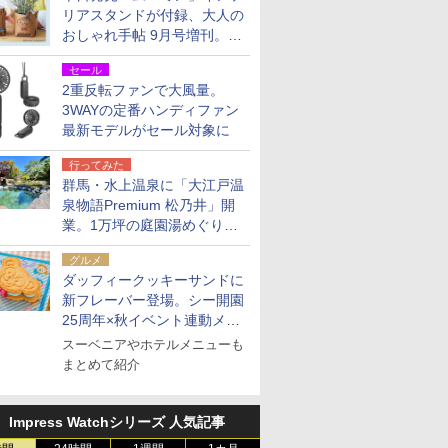
リアスタンドが付録、大人の
おしゃれ手帖 9月号増刊。レ
ザー調で高級感ある2個セッ
セール
ト
2重反転ファンで大風量。
3WAYの定番ハンディファン
最新モデルがセール対象に
行ってみた
群馬・水上温泉に「大江戸温
泉物語Premium 松乃井」開
業。1万坪の庭園湯めぐり＆
豪華バイキングを体験してき
グルメ
た！
ダッフィークッキーサンドに
新フレーバー登場。シー開園
25周年×秋イベント連動メニ
ュー
スーベニアやホテルメニューも
まとめて紹介
Impress Watchシリーズ 人気記事