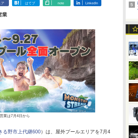
ェア
はてブ
note
LinkedIn
営業
営業は7月4日から
きる野市上代継600
）は、屋外プールエリアを7月4