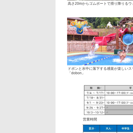
高さ20mからゴムボートで滑り降りる
ドボンと水中に落下する感覚が楽しいス
「dobon」
営業時間