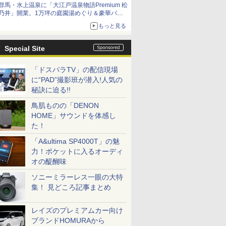
群馬・水上温泉に「大江戸温泉物語Premium 松
乃井」開業。1万坪の庭園湯めぐり＆豪華バイ
キングを体験してきた！
もっと見る
Special Site
「ドスパラTV」の配信現場
に“PAD”撮影班が潜入!人気の
秘訣に迫る!!
鳥肌ものの「DENON
HOME」サウンドを体感し
た！
「A&ultima SP4000T」の魅
力！ポケットに入るオーディ
オの醍醐味
ソニーミラーレス一眼の大特
集！ 見どころ記事まとめ
レイズのプレミアムカー向け
ブランドHOMURAから