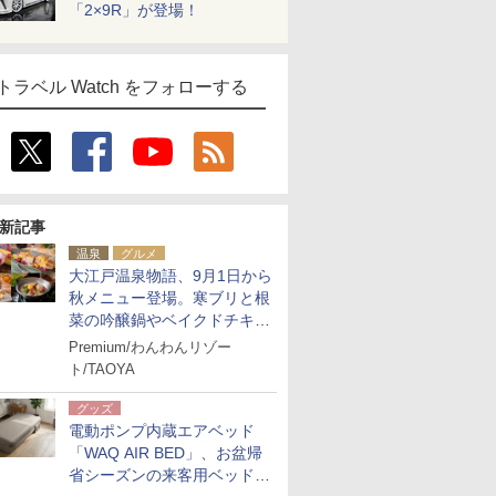
「2×9R」が登場！
トラベル Watch をフォローする
新記事
温泉
グルメ
大江戸温泉物語、9月1日から
秋メニュー登場。寒ブリと根
菜の吟醸鍋やベイクドチキ
ン、ショコラ＆栗スイーツも
Premium/わんわんリゾー
食べ放題に
ト/TAOYA
グッズ
電動ポンプ内蔵エアベッド
「WAQ AIR BED」、お盆帰
省シーズンの来客用ベッドに