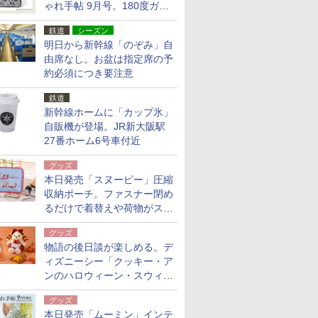
ゃれ手帖 9月号。180度ガバ
ッと開いて大容量
鉄道
シーズン
明日から新幹線「のぞみ」自
由席なし。お盆は指定席の予
約必須につき要注意
鉄道
新幹線ホームに「カップ氷」
自販機が登場。JR新大阪駅
27番ホーム6号車付近
グッズ
本日発売「スヌーピー」圧縮
収納ポーチ。ファスナー閉め
るだけで着替えや荷物がスリ
ムにまとまる
グッズ
物語の後日談が楽しめる。デ
ィズニーシー「クッキー・ア
ンのハロウィーン・スウィー
トサプライズ」限定グッズ公
グッズ
開
本日発売「ムーミン」インテ