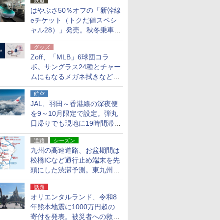
鉄道
はやぶさ50％オフの「新幹線
eチケット（トクだ値スペシ
ャル28）」発売。秋冬乗車
分、えきねっと限定
グッズ
Zoff、「MLB」6球団コラ
ボ。サングラス24種とチャー
ムにもなるメガネ拭きなど雑
貨24種
航空
JAL、羽田～香港線の深夜便
を9～10月限定で設定。弾丸
日帰りでも現地に19時間滞在
できる
道路
シーズン
九州の高速道路、お盆期間は
松橋ICなど通行止め端末を先
頭にした渋滞予測。東九州道
への迂回は料金調整を実施
話題
オリエンタルランド、令和8
年熊本地震に1000万円超の
寄付を発表。被災者への救援