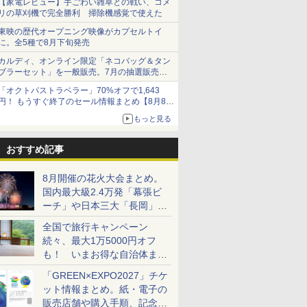
【家電レビュー】手ごわい雑草との戦い、コメ
リの草刈機で完全勝利 掃除機感覚で使えた
東映の歴代オープニング映像がカプセルトイ
に。全5種で8月下旬発売
カルディ、オンライン限定「ネコバッグ＆タン
ブラーセット」を一般販売。7月の抽選販売の
当選無効分
「オクトパストラベラー」70%オフで1,643
円！ もうすぐ終了のセール情報まとめ【8月8日
更新】
もっと見る
ニンテンドーeショップでは「大神 絶景版」が
67%オフで990円
おすすめ記事
8月開催の花火大会まとめ。
国内最大級2.4万発「幕張ビ
ーチ」や日本三大「長岡」な
ど大型イベント目白押し！
全国で旅行キャンペーン
続々、最大1万5000円オフ
も！ いまお得な自治体まと
め
「GREEN×EXPO2027」チケ
ット情報まとめ。紙・電子の
販売店舗や購入手順、記念チ