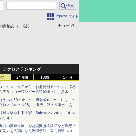
Impress サイト
全カテゴリ
商業施設
宿泊
アクセスランキング
時間
24時間
1週間
1カ月
ユニクロ、今日から「お盆特別セール」。涼感
シアサッカーワンピース待望値下げ、撥水ギア
ショーツは1990円に
はやぶさ50％オフの「新幹線eチケット（トク
だ値スペシャル28）」発売。秋冬乗車分、えき
ねっと限定
【週末駅弁】東京駅「Suicaのペンギン チキン
のり弁」
九州の高速道路、お盆期間は松橋ICなど通行止
め端末を先頭にした渋滞予測。東九州道への迂
回は料金調整を実施