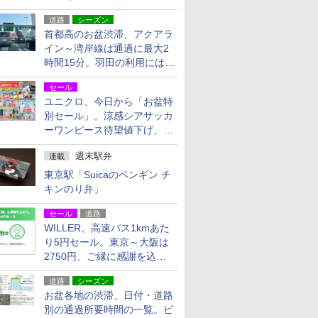
活動・復旧支援
道路
シーズン
首都高のお盆渋滞、アクアラ
イン～湾岸線は通過に最大2
時間15分。羽田の利用には
「空港西出口」の利用検討を
セール
ユニクロ、今日から「お盆特
別セール」。涼感シアサッカ
ーワンピース待望値下げ、撥
水ギアショーツは1990円に
週末駅弁
連載
東京駅「Suicaのペンギン チ
キンのり弁」
セール
道路
WILLER、高速バス1kmあた
り5円セール。東京～大阪は
2750円、ご縁に感謝を込め
た20周年記念キャンペーン
道路
シーズン
お盆各地の渋滞、日付・道路
別の通過所要時間の一覧。ピ