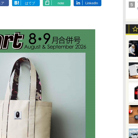
ェア
はてブ
note
LinkedIn