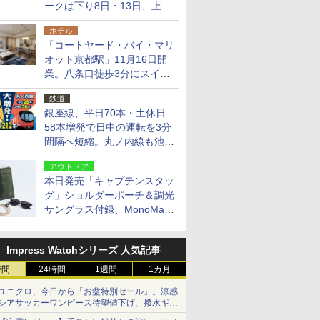
ークは下り8日・13日、上り
14日・15日
ホテル
「コートヤード・バイ・マリ
オット京都駅」11月16日開
業。八条口徒歩3分にスイー
ト含む全270室、ダイニング
鉄道
も併設
銀座線、平日70本・土休日
58本増発で日中の運転を3分
間隔へ短縮。丸ノ内線も池袋
～中野坂上を4分間隔に
アウトドア
本日発売「キャプテンスタッ
グ」ショルダーポーチ＆調光
サングラス付録、MonoMax
9月号増刊
Impress Watchシリーズ 人気記事
時間
24時間
1週間
1カ月
ユニクロ、今日から「お盆特別セール」。涼感
シアサッカーワンピース待望値下げ、撥水ギア
ショーツは1990円に