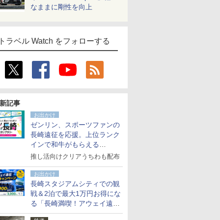
なままに剛性を向上
トラベル Watch をフォローする
新記事
お出かけ
ゼンリン、スポーツファンの
長崎遠征を応援。上位ランク
インで和牛がもらえる
「GO！GO！長崎スタンプラ
推し活向けクリアうちわも配布
リー」
お出かけ
長崎スタジアムシティでの観
戦＆2泊で最大1万円お得にな
る「長崎満喫！アウェイ遠征
応援キャンペーン」