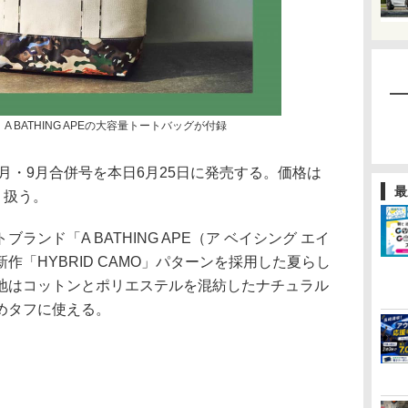
A BATHING APEの大容量トートバッグが付録
年8月・9月合併号を本日6月25日に発売する。価格は
最
り扱う。
ンド「A BATHING APE（ア ベイシング エイ
作「HYBRID CAMO」パターンを採用した夏らし
地はコットンとポリエステルを混紡したナチュラル
めタフに使える。