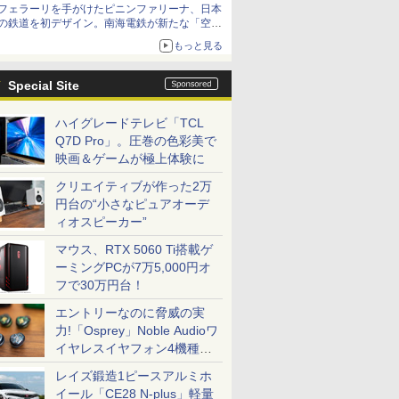
フェラーリを手がけたピニンファリーナ、日本
の鉄道を初デザイン。南海電鉄が新たな「空港
特急」をなにわ筋線へ導入
もっと見る
Special Site
ハイグレードテレビ「TCL
Q7D Pro」。圧巻の色彩美で
映画＆ゲームが極上体験に
クリエイティブが作った2万
円台の“小さなピュアオーデ
ィオスピーカー”
マウス、RTX 5060 Ti搭載ゲ
ーミングPCが7万5,000円オ
フで30万円台！
エントリーなのに脅威の実
力!「Osprey」Noble Audioワ
イヤレスイヤフォン4機種を
一気に聴く
レイズ鍛造1ピースアルミホ
イール「CE28 N-plus」軽量