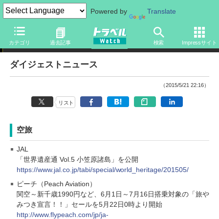
Powered by
Translate
ダイジェストニュース
カテゴリ
過去記事
検索
Impressサイト
ダイジェストニュース
（2015/5/21 22:16）
リスト
空旅
JAL
「世界遺産通 Vol.5 小笠原諸島」を公開
https://www.jal.co.jp/tabi/special/world_heritage/201505/
ピーチ（Peach Aviation）
関空～新千歳1990円など、6月1日～7月16日搭乗対象の「旅や
みつき宣言！！」セールを5月22日0時より開始
http://www.flypeach.com/jp/ja-