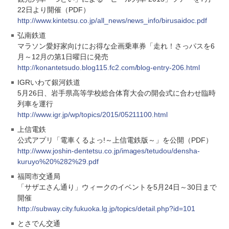
22日より開催（PDF）
http://www.kintetsu.co.jp/all_news/news_info/birusaidoc.pdf
弘南鉄道
マラソン愛好家向けにお得な企画乗車券「走れ！さっパスを6
月～12月の第1日曜日に発売
http://konantetsudo.blog115.fc2.com/blog-entry-206.html
IGRいわて銀河鉄道
5月26日、岩手県高等学校総合体育大会の開会式に合わせ臨時
列車を運行
http://www.igr.jp/wp/topics/2015/05211100.html
上信電鉄
公式アプリ「電車くるよっ!～上信電鉄版～」を公開（PDF）
http://www.joshin-dentetsu.co.jp/images/tetudou/densha-
kuruyo%20%282%29.pdf
福岡市交通局
「サザエさん通り」ウィークのイベントを5月24日～30日まで
開催
http://subway.city.fukuoka.lg.jp/topics/detail.php?id=101
とさでん交通