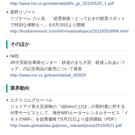
http://www.his.co.jp/material/pdf/n_gr_20150520_1.pdf
星野リゾート
リゾナーレ 八ヶ岳、「絶景朝食～とっておきの絶景スポット
で特別な体験を～」を6月16日より開催
http://hoshinoresort.com/information/topics/2015/05/9996.html
そのほか
NRE
JR大宮総合車両センター「鉄道のまち大宮 鉄道ふれあいフ
ェア」の記念商品の販売について発表
http://www.nre.co.jp/event/detail_00360/
業界動向
エクスコムグローバル
ジェイアイ害火災保険の「t@bihoたびほ」の契約者に対する
付帯サービスとして、海外WiFiルーターレンタルサービス「イ
モトのWiFi」を提携価格で5月21日より提供開始（PDF）
http://www.globaldata.jp/press_release/press20150521.pdf