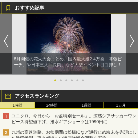
おすすめ記事
8月開催の花火大会まとめ。国内最大級2.4万発「幕張ビ
ーチ」や日本三大「長岡」など大型イベント目白押し！
●
●
●
●
●
●
アクセスランキング
1時間
24時間
1週間
1カ月
ユニクロ、今日から「お盆特別セール」。涼感シアサッカーワン
ピース待望値下げ、撥水ギアショーツは1990円に
九州の高速道路、お盆期間は松橋ICなど通行止め端末を先頭にし