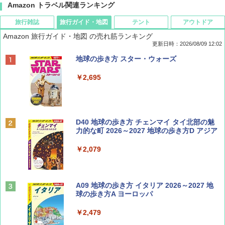
Amazon トラベル関連ランキング
旅行雑誌
旅行ガイド・地図
テント
アウトドア
Amazon 旅行ガイド・地図 の売れ筋ランキング
更新日時：2026/08/09 12:02
BE-PAL(ビ-パル) 2026年 9 月号【特別付録:
地球の歩き方 スター・ウォーズ
SOTO ミニマル"旅"財布 ランダム2種】
￥2,695
￥1,500
ディズニーファン ２０２６年 ９月号 [雑
D40 地球の歩き方 チェンマイ タイ北部の魅
誌] (ＤＩＳＮＥＹ ＦＡＮ)
力的な町 2026～2027 地球の歩き方D アジア
￥713
￥2,079
山と溪谷 2026年8月号「南アルプス大全」
A09 地球の歩き方 イタリア 2026～2027 地
球の歩き方A ヨーロッパ
￥1,540
￥2,479