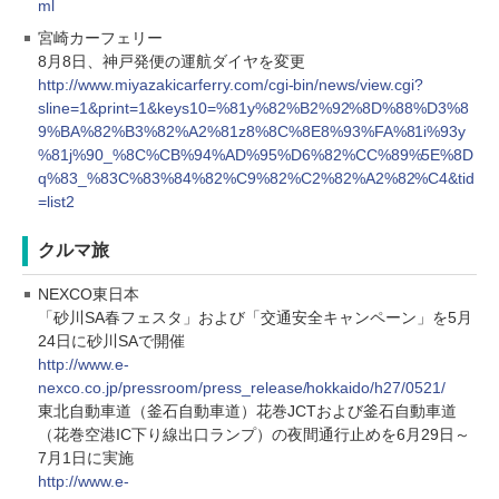
ml
宮崎カーフェリー
8月8日、神戸発便の運航ダイヤを変更
http://www.miyazakicarferry.com/cgi-bin/news/view.cgi?
sline=1&print=1&keys10=%81y%82%B2%92%8D%88%D3%8
9%BA%82%B3%82%A2%81z8%8C%8E8%93%FA%81i%93y
%81j%90_%8C%CB%94%AD%95%D6%82%CC%89%5E%8D
q%83_%83C%83%84%82%C9%82%C2%82%A2%82%C4&tid
=list2
クルマ旅
NEXCO東日本
「砂川SA春フェスタ」および「交通安全キャンペーン」を5月
24日に砂川SAで開催
http://www.e-
nexco.co.jp/pressroom/press_release/hokkaido/h27/0521/
東北自動車道（釜石自動車道）花巻JCTおよび釜石自動車道
（花巻空港IC下り線出口ランプ）の夜間通行止めを6月29日～
7月1日に実施
http://www.e-