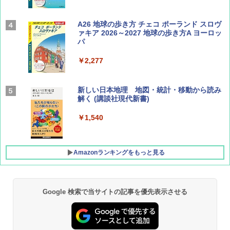
Coyote No.89 特集 星野道夫 夢見る旅
A26 地球の歩き方 チェコ ポーランド スロヴ
ァキア 2026～2027 地球の歩き方A ヨーロッ
パ
￥1,540
￥2,277
AIRLINE（エアライン）2026年9月号【特
新しい日本地理 地図・統計・移動から読み
集】ボーイング110周年を祝して！
解く (講談社現代新書)
￥1,760
￥1,540
Amazonランキングをもっと見る
Google 検索で当サイトの記事を優先表示させる
[キャンパーズコレクション 山善] ポップアッ
GRANDOOR ステンレス保冷剤 2個セット 2
プテント 傘みたいに広げて畳める パッとサ
026リニューアル 急速冷凍 空間倍増 衛生的
ッとサンシェード キューブ フルクローズ メ
コンパクト 保冷力長持ち
ッシュ 簡単設置 ワンタッチテント キャンプ
&ハイキング カーキ PATC-150(KH)