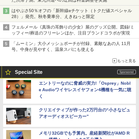
た渋滞予測。東九州道への迂回は料金調整を実施
はやぶさ50％オフの「新幹線eチケット（トクだ値スペシャル
28）」発売。秋冬乗車分、えきねっと限定
フェルメール《真珠の耳飾りの少女》展のグッズ公開。図録/ミ
ッフィー/葬送のフリーレンほか、注目ブランドコラボが実現
「ムーミン」大小メッシュポーチが付録、素敵なあの人 11月
号。中身が見やすく、温泉スパにも使える
もっと見る
Special Site
エントリーなのに脅威の実力!「Osprey」Nobl
e Audioワイヤレスイヤフォン4機種を一気に聴
く
クリエイティブが作った2万円台の“小さなピュ
アオーディオスピーカー”
メモリ32GBでも予算内。産経新聞社がAMD R