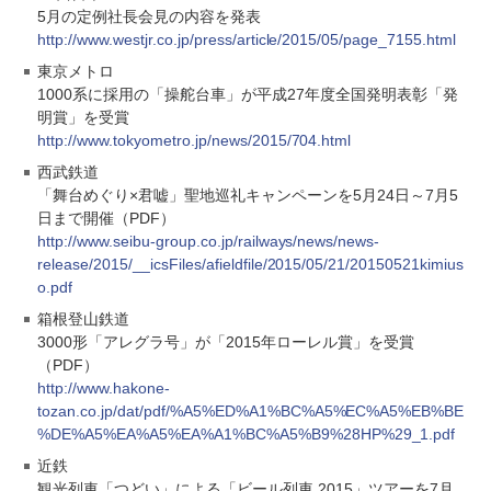
5月の定例社長会見の内容を発表
http://www.westjr.co.jp/press/article/2015/05/page_7155.html
東京メトロ
1000系に採用の「操舵台車」が平成27年度全国発明表彰「発
明賞」を受賞
http://www.tokyometro.jp/news/2015/704.html
西武鉄道
「舞台めぐり×君嘘」聖地巡礼キャンペーンを5月24日～7月5
日まで開催（PDF）
http://www.seibu-group.co.jp/railways/news/news-
release/2015/__icsFiles/afieldfile/2015/05/21/20150521kimius
o.pdf
箱根登山鉄道
3000形「アレグラ号」が「2015年ローレル賞」を受賞
（PDF）
http://www.hakone-
tozan.co.jp/dat/pdf/%A5%ED%A1%BC%A5%EC%A5%EB%BE
%DE%A5%EA%A5%EA%A1%BC%A5%B9%28HP%29_1.pdf
近鉄
観光列車「つどい」による「ビール列車 2015」ツアーを7月