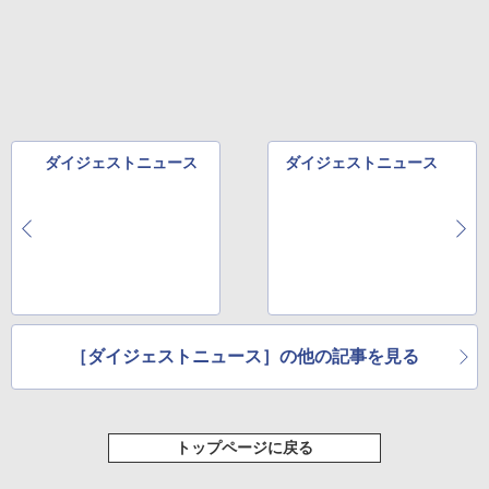
ュ(BC仕様) PATC-150B(EB)
可能 安全ロック付き 高安全性 金属製耐久 コ
ンパクト多機能設計 持ち運び便利 アウトド
ア/オフィス/教育現場/展示会用 緑
￥9,990
￥1,180
[キャンパーズコレクション 山善] 傘みたいに
広げるだけ パッとサッとテント キューブワ
イド ブラックコーティング フルクローズ メ
HYREKK 八角形タープ 防水タープ 3×4.5m
ッシュ 4人用 簡単設置 ポップアップテント P
ブラックラバーコーティング UPF50+ UVカ
ダイジェストニュース
ダイジェストニュース
ATCW-150B エクルベージュ
ット 5000mm耐水圧 210D生地 遮光
￥-
￥6,579
［ダイジェストニュース］の他の記事を見る
トップページに戻る