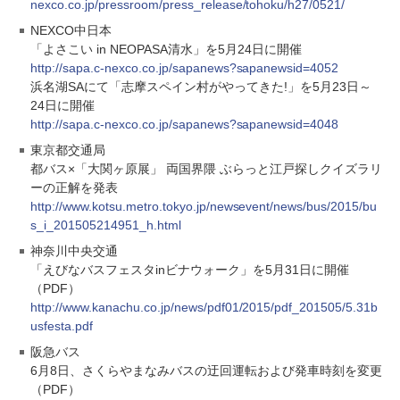
nexco.co.jp/pressroom/press_release/tohoku/h27/0521/
NEXCO中日本
「よさこい in NEOPASA清水」を5月24日に開催
http://sapa.c-nexco.co.jp/sapanews?sapanewsid=4052
浜名湖SAにて「志摩スペイン村がやってきた!」を5月23日～
24日に開催
http://sapa.c-nexco.co.jp/sapanews?sapanewsid=4048
東京都交通局
都バス×「大関ヶ原展」 両国界隈 ぶらっと江戸探しクイズラリ
ーの正解を発表
http://www.kotsu.metro.tokyo.jp/newsevent/news/bus/2015/bu
s_i_201505214951_h.html
神奈川中央交通
「えびなバスフェスタinビナウォーク」を5月31日に開催
（PDF）
http://www.kanachu.co.jp/news/pdf01/2015/pdf_201505/5.31b
usfesta.pdf
阪急バス
6月8日、さくらやまなみバスの迂回運転および発車時刻を変更
（PDF）