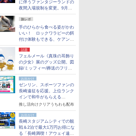
に伴うファンタジーランドの
夜間入場規制を変更。9月か
ら18時50分～20時ごろに
旅レポ
手のひらから食べる姿がかわ
いい！ ロックワラビーの餌
付け体験もできる、ケアンズ
でアサートン高原の日本語ガ
話題
イド付きツアーに参加してみ
フェルメール《真珠の耳飾り
た
の少女》展のグッズ公開。図
録/ミッフィー/葬送のフリー
レンほか、注目ブランドコラ
お出かけ
ボが実現
ゼンリン、スポーツファンの
長崎遠征を応援。上位ランク
インで和牛がもらえる
「GO！GO！長崎スタンプラ
推し活向けクリアうちわも配布
リー」
お出かけ
長崎スタジアムシティでの観
戦＆2泊で最大1万円お得にな
る「長崎満喫！アウェイ遠征