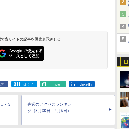
 検索で当サイトの記事を優先表示させる
北陸 福井 あわら
品川プリンスホテ
舞浜ビューホテル
箱根湯本温泉 ホテ
ホテルトラスティ東
オリエンタルホテル
下呂温泉 水明館
住友不動産ホテル ヴ
東京ベイ舞浜ホテル
温泉 清風荘（北陸
ル イーストタワー
ｂｙ ＨＵＬＩＣ
ル おかだ
京ベイサイド
東京ベイ
ィラフォンテーヌグラ
ファーストリゾート
8,250円～
最大級の庭園露天風
（旧：東京ベイ舞浜
ンド東京有明
9,958円～
11,200円～
5,450円～
5,200円～
4,290円～
呂の宿 清風荘）
ホテル）
19,541円～
5,758円～
6,070円～
ェア
はてブ
note
LinkedIn
日～3
先週のアクセスランキン
▲
グ（3月30日～4月5日）