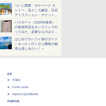
ケットも解説
ついに開業「ポケパーク カ
ントー」見どころ解説。注目
アトラクション・チケット手
配・来場前に必要な準備は？
パスポート（2025年旅券）
の新規申請をオンラインでや
ってみた。必要なものはスマ
ホとマイナカードのみ
はじめてのハワイ旅行ガイド
～せっかく行くなら隣島の秘
境も楽しみたい！～
ICE
天海社
ス
Comic curea
impress QuickBooks
PUBFUN