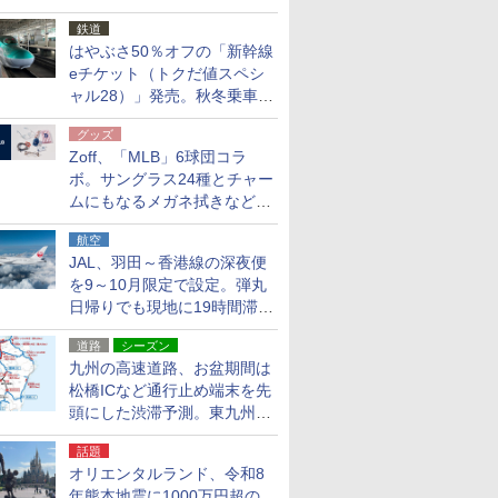
応援キャンペーン」
鉄道
はやぶさ50％オフの「新幹線
eチケット（トクだ値スペシ
ャル28）」発売。秋冬乗車
分、えきねっと限定
グッズ
Zoff、「MLB」6球団コラ
ボ。サングラス24種とチャー
ムにもなるメガネ拭きなど雑
貨24種
航空
JAL、羽田～香港線の深夜便
を9～10月限定で設定。弾丸
日帰りでも現地に19時間滞在
できる
道路
シーズン
九州の高速道路、お盆期間は
松橋ICなど通行止め端末を先
頭にした渋滞予測。東九州道
への迂回は料金調整を実施
話題
オリエンタルランド、令和8
年熊本地震に1000万円超の