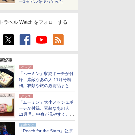
ー3モデルを使ってみた
トラベル Watch をフォローする
新記事
グッズ
「ムーミン」収納ポーチが付
録、素敵なあの人 11月号増
刊。衣類や旅の必需品まとま
る大小2個セット
グッズ
「ムーミン」大小メッシュポ
ーチが付録、素敵なあの人
11月号。中身が見やすく、温
泉スパにも使える
お出かけ
「Reach for the Stars」公演