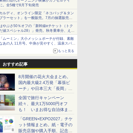
東映の歴代オープニング映像がカプセルトイ
に。全5種で8月下旬発売
カルディ、オンライン限定「ネコバッグ＆タン
ブラーセット」を一般販売。7月の抽選販売の
当選無効分
はやぶさ50％オフの「新幹線eチケット（トク
だ値スペシャル28）」発売。秋冬乗車分、えき
ねっと限定
「ムーミン」大小メッシュポーチが付録、素敵
なあの人 11月号。中身が見やすく、温泉スパに
も使える
もっと見る
おすすめ記事
8月開催の花火大会まとめ。
国内最大級2.4万発「幕張ビ
ーチ」や日本三大「長岡」な
ど大型イベント目白押し！
全国で旅行キャンペーン
続々、最大1万5000円オフ
も！ いまお得な自治体まと
め
「GREEN×EXPO2027」チケ
ット情報まとめ。紙・電子の
販売店舗や購入手順、記念チ