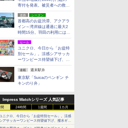
寄付を発表。被災者への救援
活動・復旧支援
道路
シーズン
首都高のお盆渋滞、アクアラ
イン～湾岸線は通過に最大2
時間15分。羽田の利用には
「空港西出口」の利用検討を
セール
ユニクロ、今日から「お盆特
別セール」。涼感シアサッカ
ーワンピース待望値下げ、撥
水ギアショーツは1990円に
週末駅弁
連載
東京駅「Suicaのペンギン チ
キンのり弁」
Impress Watchシリーズ 人気記事
時間
24時間
1週間
1カ月
ユニクロ、今日から「お盆特別セール」。涼感
シアサッカーワンピース待望値下げ、撥水ギア
ショーツは1990円に