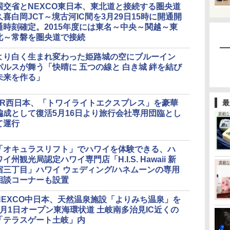
国交省とNEXCO東日本、東北道と接続する圏央道
久喜白岡JCT～境古河IC間を3月29日15時に開通開
通時刻確定。2015年度には東名～中央～関越～東
北～常磐を圏央道で接続
より白く生まれ変わった姫路城の空にブルーイン
パルスが舞う「快晴に 五つの線と 白き城 絆を結び
未来を作る」
JR西日本、「トワイライトエクスプレス」を豪華
最
編成として復活5月16日より旅行会社専用団臨とし
て運行
「オキュラスリフト」でハワイを体験できる、ハ
ワイ州観光局認定ハワイ専門店「H.I.S. Hawaii 新
宿三丁目」ハワイ ウェディング/ハネムーンの専用
相談コーナーも設置
NEXCO中日本、天然温泉施設「よりみち温泉」を
4月1日オープン東海環状道 土岐南多治見IC近くの
「テラスゲート土岐」内