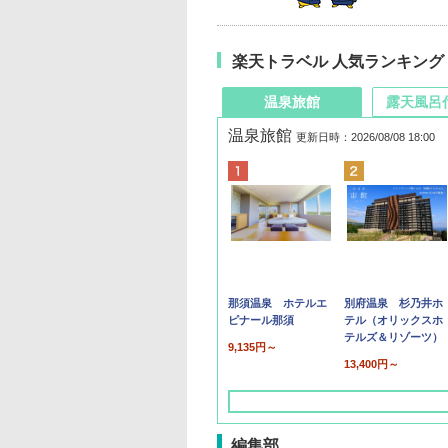
楽天トラベル 人気ランキング
温泉旅館
露天風呂
温泉旅館
更新日時：2026/08/08 18:00
那須温泉 ホテルエ
別府温泉 杉乃井ホ
ピナール那須
テル（オリックスホ
テルズ＆リゾーツ）
9,135円～
13,400円～
編集部