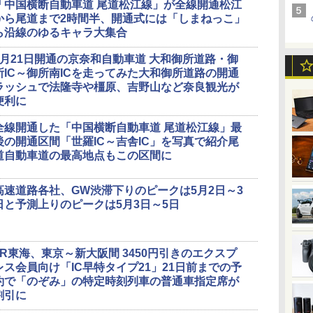
「中国横断自動車道 尾道松江線」が全線開通松江
から尾道まで2時間半、開通式には「しまねっこ」
ら沿線のゆるキャラ大集合
3月21日開通の京奈和自動車道 大和御所道路・御
所IC～御所南ICを走ってみた大和御所道路の開通
ラッシュで法隆寺や橿原、吉野山など奈良観光が
便利に
全線開通した「中国横断自動車道 尾道松江線」最
後の開通区間「世羅IC～吉舎IC」を写真で紹介尾
道自動車道の最高地点もこの区間に
高速道路各社、GW渋滞下りのピークは5月2日～3
日と予測上りのピークは5月3日～5日
JR東海、東京～新大阪間 3450円引きのエクスプ
レス会員向け「IC早特タイプ21」21日前までの予
約で「のぞみ」の特定時刻列車の普通車指定席が
割引に