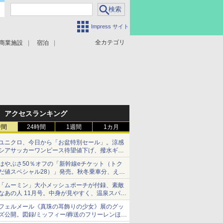
Impress サイト
全カテゴリ
商業施設
宿泊
アクセスランキング
時間
24時間
1週間
1カ月
ユニクロ、今日から「お盆特別セール」。涼感
シアサッカーワンピース待望値下げ、撥水ギア
ショーツは1990円に
はやぶさ50％オフの「新幹線eチケット（トク
だ値スペシャル28）」発売。秋冬乗車分、えき
ねっと限定
「ムーミン」大小メッシュポーチが付録、素敵
なあの人 11月号。中身が見やすく、温泉スパに
も使える
フェルメール《真珠の耳飾りの少女》展のグッ
ズ公開。図録/ミッフィー/葬送のフリーレンほ
か、注目ブランドコラボが実現