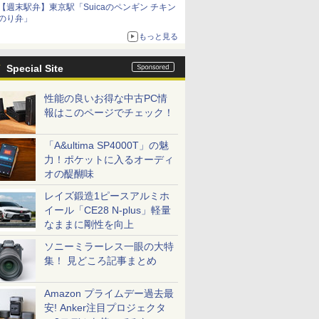
【週末駅弁】東京駅「Suicaのペンギン チキン
のり弁」
もっと見る
Special Site
性能の良いお得な中古PC情
報はこのページでチェック！
「A&ultima SP4000T」の魅
力！ポケットに入るオーディ
オの醍醐味
レイズ鍛造1ピースアルミホ
イール「CE28 N-plus」軽量
なままに剛性を向上
ソニーミラーレス一眼の大特
集！ 見どころ記事まとめ
Amazon プライムデー過去最
安! Anker注目プロジェクタ