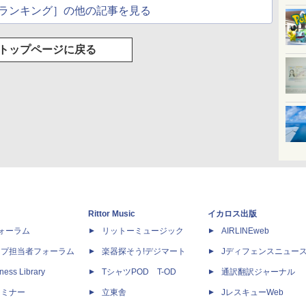
ランキング］の他の記事を見る
トップページに戻る
Rittor Music
イカロス出版
dフォーラム
リットーミュージック
AIRLINEweb
ップ担当者フォーラム
楽器探そう!デジマート
Jディフェンスニュー
ness Library
TシャツPOD T-OD
通訳翻訳ジャーナル
セミナー
立東舎
JレスキューWeb