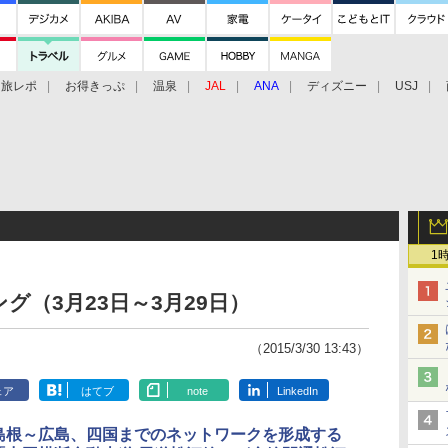
旅レポ
お得きっぷ
温泉
JAL
ANA
ディズニー
USJ
1
（3月23日～3月29日）
（2015/3/30 13:43）
ェア
はてブ
note
LinkedIn
島根～広島、四国までのネットワークを形成する