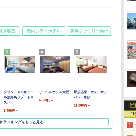
付き客室
都内シティホテル
舞浜ファミリー向け
グランドメルキュー
リーベルホテル大阪
那須温泉 ホテルサン
ル淡路島リゾート＆
バレー那須
4,000円～
スパ
11,000円～
5,400円～
1
ランキングをもっと見る