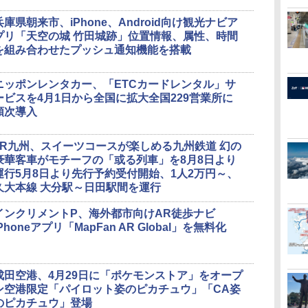
兵庫県朝来市、iPhone、Android向け観光ナビア
プリ「天空の城 竹田城跡」位置情報、属性、時間
を組み合わせたプッシュ通知機能を搭載
ニッポンレンタカー、「ETCカードレンタル」サ
ービスを4月1日から全国に拡大全国229営業所に
順次導入
JR九州、スイーツコースが楽しめる九州鉄道 幻の
豪華客車がモチーフの「或る列車」を8月8日より
運行5月8日より先行予約受付開始、1人2万円～、
久大本線 大分駅～日田駅間を運行
インクリメントP、海外都市向けAR徒歩ナビ
iPhoneアプリ「MapFan AR Global」を無料化
成田空港、4月29日に「ポケモンストア」をオープ
ン空港限定「パイロット姿のピカチュウ」「CA姿
のピカチュウ」登場