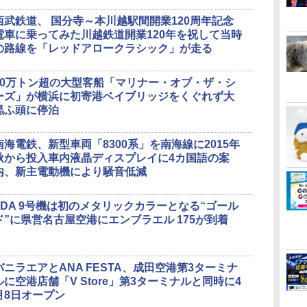
西武鉄道、 国分寺～本川越駅間開業120周年記念
電車に乗ってみた川越鉄道開業120年を祝して当時
の路線を「レッドアロークラシック」が走る
10万トン超の大型客船「マリナー・オブ・ザ・シ
ーズ」が横浜に初寄港ベイブリッジをくぐれず大
黒ふ頭に停泊
南海電鉄、新型車両「8300系」を南海線に2015年
秋から投入車内液晶ディスプレイに4カ国語の案
内、新主電動機により騒音低減
FDA 9号機は初のメタリックカラーとなる“ゴール
ド”に県営名古屋空港にエンブラエル 175が到着
バニラエアとANA FESTA、成田空港第3ターミナ
ルに空港店舗「V Store」第3ターミナルと同時に4
月8日オープン