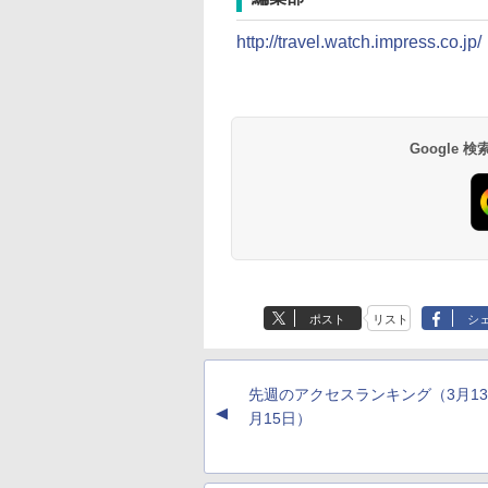
http://travel.watch.impress.co.jp/
Google
草津温泉 ホテル櫻
品川プリンスホテル
グランドニッコー東
海のサウナ＆スパ
東京ドームホテル
シェラトン・グラン
井
京ベイ 舞浜
オールインクルーシ
デ・トーキョーベ
7,037円～
7,980円～
ブ 島原温泉ホテル
イ・ホテル
14,300円～
6,800円～
南風楼
10,450円～
7,950円～
ポスト
リスト
シ
先週のアクセスランキング（3月13
▲
月15日）