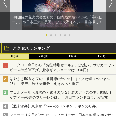
8月開催の花火大会まとめ。国内最大級2.4万発「幕張ビ
ーチ」や日本三大「長岡」など大型イベント目白押し！
●
●
●
●
●
●
アクセスランキング
1時間
24時間
1週間
1カ月
ユニクロ、今日から「お盆特別セール」。涼感シアサッカーワン
ピース待望値下げ、撥水ギアショーツは1990円に
はやぶさ50％オフの「新幹線eチケット（トクだ値スペシャル
28）」発売。秋冬乗車分、えきねっと限定
フェルメール《真珠の耳飾りの少女》展のグッズ公開。図録/ミ
ッフィー/葬送のフリーレンほか、注目ブランドコラボが実現
【週末駅弁】東京駅「Suicaのペンギン チキンのり弁」
フェラーリを手がけたピニンファリーナ、日本の鉄道を初デザイ