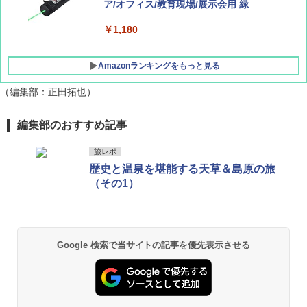
ATCW-150B エクルベージュ
ア/オフィス/教育現場/展示会用 緑
￥-
￥1,180
Amazonランキングをもっと見る
（編集部：正田拓也）
編集部のおすすめ記事
旅レポ
歴史と温泉を堪能する天草＆島原の旅
（その1）
Google 検索で当サイトの記事を優先表示させる