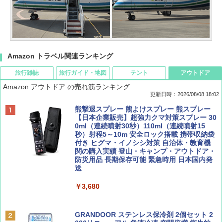
Amazon トラベル関連ランキング
旅行雑誌
旅行ガイド・地図
テント
アウトドア
Amazon アウトドア の売れ筋ランキング
更新日時：2026/08/08 18:02
BE-PAL(ビ-パル) 2026年 9 月号【特別付録:
D40 地球の歩き方 チェンマイ タイ北部の魅
[キャンパーズコレクション 山善] ポップアッ
熊撃退スプレー 熊よけスプレー 熊スプレー
SOTO ミニマル"旅"財布 ランダム2種】
力的な町 2026～2027 地球の歩き方D アジア
プテント 傘みたいに広げて畳める パッとサ
【日本企業販売】超強力クマ対策スプレー 30
ッとサンシェード キューブ フルクローズ メ
0ml（連続噴射30秒）110ml（連続噴射15
ッシュ 簡単設置 ワンタッチテント キャンプ
秒）射程5～10m 安全ロック搭載 携帯収納袋
￥1,500
￥2,079
&ハイキング カーキ PATC-150(KH)
付き ヒグマ・イノシシ対策 自治体・教育機
関の購入実績 登山・キャンプ・アウトドア・
防災用品 長期保存可能 緊急時用 日本国内発
￥6,830
送
ディズニーファン ２０２６年 ９月号 [雑
地球の歩き方 スター・ウォーズ
誌] (ＤＩＳＮＥＹ ＦＡＮ)
￥3,680
PYKES PEAK (パイクスピーク) 着替えテン
￥2,695
ト プライバシー テント 【中が透けない】 1
￥713
人用 折りたたみ 防災グッズ 災害用トイレ ビ
ーチ ピクニック ポップアップテント 携帯 簡
GRANDOOR ステンレス保冷剤 2個セット 2