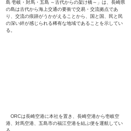
島 壱岐・対馬・五島 ～古代からの架け橋～」は、長崎県
の島は古代から海上交通の要衝で交易・交流拠点であ
り、交流の痕跡がうかがえることから、国と国、民と民
の深い絆が感じられる稀有な地域であることを示してい
る。
ORCは長崎空港に本社を置き、長崎空港から壱岐空
港、対馬空港、五島市の福江空港を結ぶ便を運航してい
る。