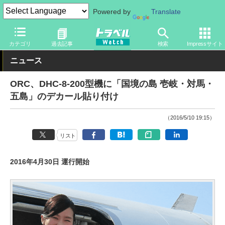
Powered by
Translate
トラベル Watch
旅の方法
空旅
飛行機
カテゴリ
過去記事
検索
Impressサイト
ニュース
ORC、DHC-8-200型機に「国境の島 壱岐・対馬・
五島」のデカール貼り付け
（2016/5/10 19:15）
リスト
2016年4月30日 運行開始