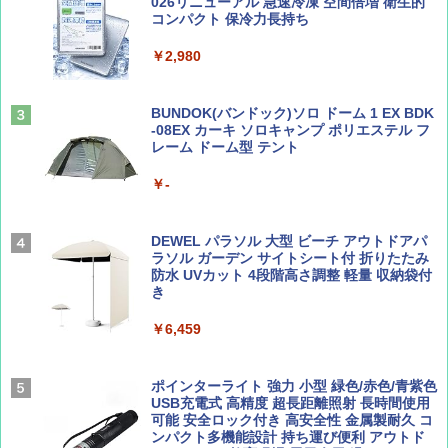
易 トイレテント (グレー)
026リニューアル 急速冷凍 空間倍増 衛生的
コンパクト 保冷力長持ち
山と溪谷 2026年8月号「南アルプス大全」
A09 地球の歩き方 イタリア 2026～2027 地
￥4,980
球の歩き方A ヨーロッパ
￥2,980
￥1,540
￥2,479
ENDLESS BASE 《めざましテレビで紹介》
テント ワンタッチ RENEW 幅200 2-3人用 43
BUNDOK(バンドック)ソロ ドーム 1 EX BDK
500002(88859)
-08EX カーキ ソロキャンプ ポリエステル フ
レーム ドーム型 テント
Coyote No.89 特集 星野道夫 夢見る旅
A26 地球の歩き方 チェコ ポーランド スロヴ
ァキア 2026～2027 地球の歩き方A ヨーロッ
￥5,999
パ
￥-
￥1,540
￥2,277
[キャンパーズコレクション 山善] 傘みたいに
広げるだけ パッとサッとテント ブラックコ
DEWEL パラソル 大型 ビーチ アウトドアパ
ーティング フルクローズ メッシュ 3-4人用
ラソル ガーデン サイトシート付 折りたたみ
簡単設置 ポップアップテント エクルベージ
防水 UVカット 4段階高さ調整 軽量 収納袋付
AIRLINE（エアライン）2026年9月号【特
新しい日本地理 地図・統計・移動から読み
ュ(BC仕様) PATC-150B(EB)
き
集】ボーイング110周年を祝して！
解く (講談社現代新書)
￥9,990
￥6,459
￥1,760
￥1,540
[キャンパーズコレクション 山善] 傘みたいに
ポインターライト 強力 小型 緑色/赤色/青紫色
広げるだけ パッとサッとテント キューブワ
USB充電式 高精度 超長距離照射 長時間使用
イド ブラックコーティング フルクローズ メ
可能 安全ロック付き 高安全性 金属製耐久 コ
ッシュ 4人用 簡単設置 ポップアップテント P
ンパクト多機能設計 持ち運び便利 アウトド