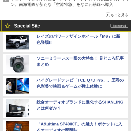
ン。南海電鉄が新たな「空港特急」をなにわ筋線へ導入
もっと見る
Special Site
レイズのパワーデザインホイール「M6」に新
色登場!!
ソニーミラーレス一眼の大特集！ 見どころ記事
まとめ
ハイグレードテレビ「TCL Q7D Pro」。圧巻の
色彩美で映画＆ゲームが極上体験に
総合オーディオブランドに進化するSHANLING
とは何者か？
「A&ultima SP4000T」の魅力！ポケットに入
るオーディオの醍醐味