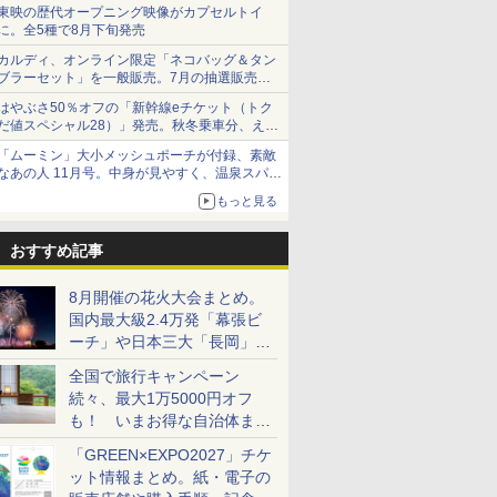
ショーツは1990円に
東映の歴代オープニング映像がカプセルトイ
に。全5種で8月下旬発売
カルディ、オンライン限定「ネコバッグ＆タン
ブラーセット」を一般販売。7月の抽選販売の
当選無効分
はやぶさ50％オフの「新幹線eチケット（トク
だ値スペシャル28）」発売。秋冬乗車分、えき
ねっと限定
「ムーミン」大小メッシュポーチが付録、素敵
なあの人 11月号。中身が見やすく、温泉スパに
も使える
もっと見る
おすすめ記事
8月開催の花火大会まとめ。
国内最大級2.4万発「幕張ビ
ーチ」や日本三大「長岡」な
ど大型イベント目白押し！
全国で旅行キャンペーン
続々、最大1万5000円オフ
も！ いまお得な自治体まと
め
「GREEN×EXPO2027」チケ
ット情報まとめ。紙・電子の