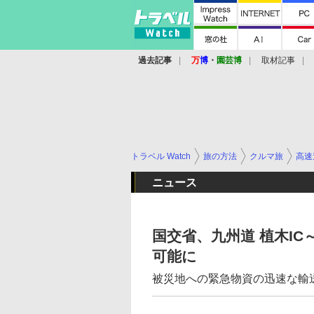
過去記事
万
博
・
園芸博
取材記事
トラベル Watch
旅の方法
クルマ旅
高速
ニュース
国交省、九州道 植木I
可能に
被災地への緊急物資の迅速な輸