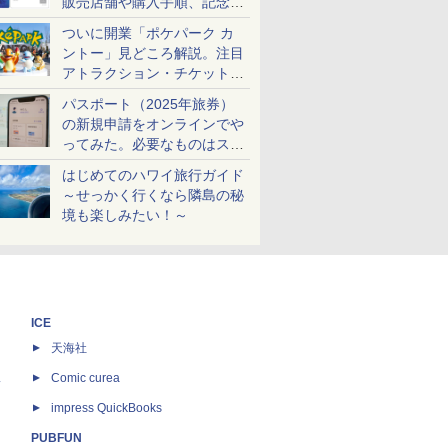
販売店舗や購入手順、記念チ
ケットも解説
ついに開業「ポケパーク カ
ントー」見どころ解説。注目
アトラクション・チケット手
配・来場前に必要な準備は？
パスポート（2025年旅券）
の新規申請をオンラインでや
ってみた。必要なものはスマ
ホとマイナカードのみ
はじめてのハワイ旅行ガイド
～せっかく行くなら隣島の秘
境も楽しみたい！～
ICE
天海社
ス
Comic curea
impress QuickBooks
PUBFUN