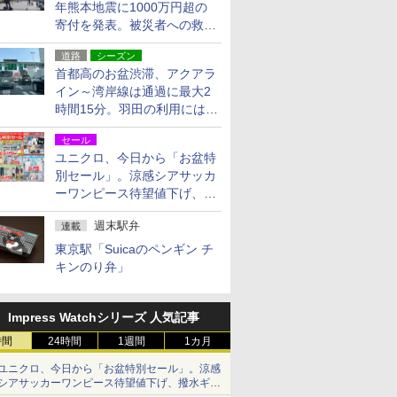
年熊本地震に1000万円超の
寄付を発表。被災者への救援
活動・復旧支援
道路
シーズン
首都高のお盆渋滞、アクアラ
イン～湾岸線は通過に最大2
時間15分。羽田の利用には
「空港西出口」の利用検討を
セール
ユニクロ、今日から「お盆特
別セール」。涼感シアサッカ
ーワンピース待望値下げ、撥
水ギアショーツは1990円に
週末駅弁
連載
東京駅「Suicaのペンギン チ
キンのり弁」
Impress Watchシリーズ 人気記事
時間
24時間
1週間
1カ月
ユニクロ、今日から「お盆特別セール」。涼感
シアサッカーワンピース待望値下げ、撥水ギア