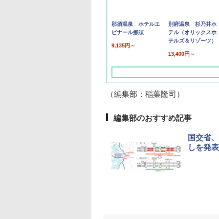
那須温泉 ホテルエ
別府温泉 杉乃井ホ
ピナール那須
テル（オリックスホ
テルズ＆リゾーツ）
9,135円～
13,400円～
（編集部：稲葉隆司）
編集部のおすすめ記事
国交省、
しを発表
草津温泉 ホテル櫻
品川プリンスホテル
グランドニッコー東
海のサウナ＆スパ
東京ドームホテル
シェラトン・グラン
井
京ベイ 舞浜
オールインクルーシ
デ・トーキョーベ
7,037円～
7,980円～
ブ 島原温泉ホテル
イ・ホテル
14,300円～
6,800円～
南風楼
10,450円～
7,950円～