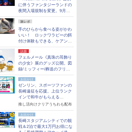
に伴うファンタジーランドの
夜間入場規制を変更。9月か
ら18時50分～20時ごろに
旅レポ
手のひらから食べる姿がかわ
いい！ ロックワラビーの餌
付け体験もできる、ケアンズ
でアサートン高原の日本語ガ
話題
イド付きツアーに参加してみ
フェルメール《真珠の耳飾り
た
の少女》展のグッズ公開。図
録/ミッフィー/葬送のフリー
レンほか、注目ブランドコラ
お出かけ
ボが実現
ゼンリン、スポーツファンの
長崎遠征を応援。上位ランク
インで和牛がもらえる
「GO！GO！長崎スタンプラ
推し活向けクリアうちわも配布
リー」
お出かけ
長崎スタジアムシティでの観
戦＆2泊で最大1万円お得にな