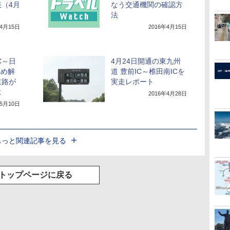
（4月
なう交通機関の確認方
法
年4月15日
2016年4月15日
C～日
4月24日開通の東九州
止め解
道 豊前IC～椎田南ICを
道路が
実走レポート
に
2016年4月28日
年5月10日
もっと関連記事を見る
トップページに戻る