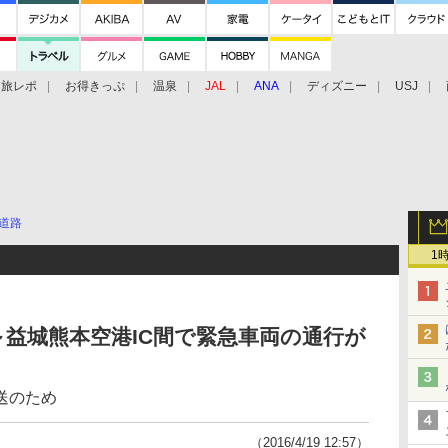
旅レポ
お得きっぷ
温泉
JAL
ANA
ディズニー
USJ
道路
1
C～益城熊本空港IC間で緊急車両の通行が
送のため
（2016/4/19 12:57）