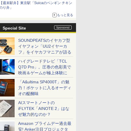
【週末駅弁】東京駅「Suicaのペンギン チキン
のり弁」
もっと見る
Special Site
SOUNDPEATSのイヤカフ型
イヤフォン「UU2イヤーカ
フ」をイヤカフマニアが語る
ハイグレードテレビ「TCL
Q7D Pro」。圧巻の色彩美で
映画＆ゲームが極上体験に
「A&ultima SP4000T」の魅
力！ポケットに入るオーディ
オの醍醐味
AIスマートノートの
iFLYTEK「AINOTE 2」はな
ぜ魅力的なのか？
Amazon プライムデー過去最
安! Anker注目プロジェクタ