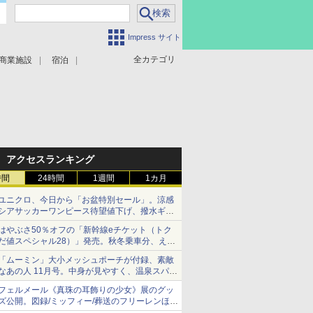
Impress サイト
全カテゴリ
商業施設
宿泊
アクセスランキング
時間
24時間
1週間
1カ月
ユニクロ、今日から「お盆特別セール」。涼感
シアサッカーワンピース待望値下げ、撥水ギア
ショーツは1990円に
はやぶさ50％オフの「新幹線eチケット（トク
だ値スペシャル28）」発売。秋冬乗車分、えき
ねっと限定
「ムーミン」大小メッシュポーチが付録、素敵
なあの人 11月号。中身が見やすく、温泉スパに
も使える
フェルメール《真珠の耳飾りの少女》展のグッ
ズ公開。図録/ミッフィー/葬送のフリーレンほ
か、注目ブランドコラボが実現