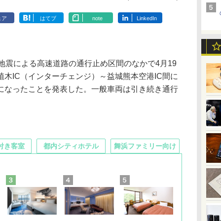
ェア
はてブ
note
LinkedIn
地震による高速道路の通行止め区間のなかで4月19
木IC（インターチェンジ）～益城熊本空港IC間に
になったことを発表した。一般車両は引き続き通行
付き客室
都内シティホテル
舞浜ファミリー向け