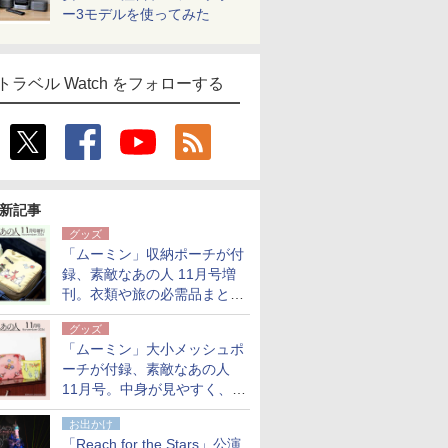
ー3モデルを使ってみた
トラベル Watch をフォローする
新記事
グッズ
「ムーミン」収納ポーチが付
録、素敵なあの人 11月号増
刊。衣類や旅の必需品まとま
る大小2個セット
グッズ
「ムーミン」大小メッシュポ
ーチが付録、素敵なあの人
11月号。中身が見やすく、温
泉スパにも使える
お出かけ
「Reach for the Stars」公演