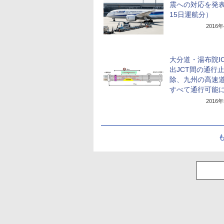
震への対応を発表
15日運航分）
2016
大分道・湯布院I
出JCT間の通行
除、九州の高速
すべて通行可能
2016