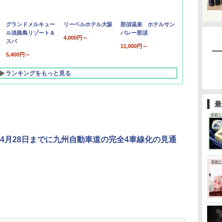
グランドメルキュー
リーベルホテル大阪
那須温泉 ホテルサン
ル淡路島リゾート＆
バレー那須
4,000円～
スパ
11,000円～
5,400円～
ランキングをもっと見る
最
4月28日までに九州自動車道の完全4車線化の見通
北陸 福井 あわら
品川プリンスホテ
舞浜ビューホテル
箱根湯本温泉 ホテ
ホテルトラスティ東
オリエンタルホテル
下呂温泉 水明館
住友不動産ホテル ヴ
東京ベイ舞浜ホテル
温泉 清風荘（北陸
ル イーストタワー
ｂｙ ＨＵＬＩＣ
ル おかだ
京ベイサイド
東京ベイ
ィラフォンテーヌグラ
ファーストリゾート
8,250円～
最大級の庭園露天風
（旧：東京ベイ舞浜
ンド東京有明
9,958円～
11,200円～
5,450円～
5,200円～
4,290円～
呂の宿 清風荘）
ホテル）
19,541円～
5,758円～
6,070円～