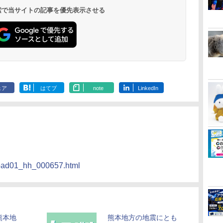
 検索で当サイトの記事を優先表示させる
ェア
はてブ
note
LinkedIn
s/road01_hh_000657.html
熊本地
熊本地方の地震にとも