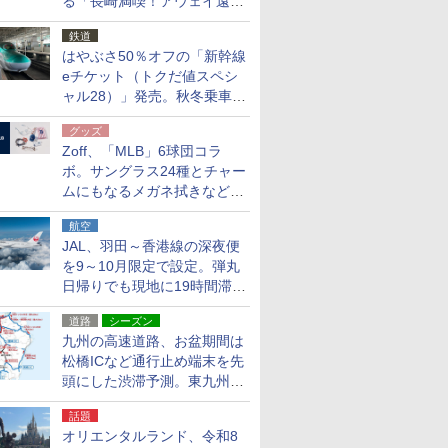
る「長崎満喫！アウェイ遠征
応援キャンペーン」
鉄道
はやぶさ50％オフの「新幹線
eチケット（トクだ値スペシ
ャル28）」発売。秋冬乗車
分、えきねっと限定
グッズ
Zoff、「MLB」6球団コラ
ボ。サングラス24種とチャー
ムにもなるメガネ拭きなど雑
貨24種
航空
JAL、羽田～香港線の深夜便
を9～10月限定で設定。弾丸
日帰りでも現地に19時間滞在
できる
道路
シーズン
九州の高速道路、お盆期間は
松橋ICなど通行止め端末を先
頭にした渋滞予測。東九州道
への迂回は料金調整を実施
話題
オリエンタルランド、令和8