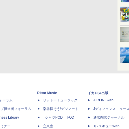
Rittor Music
イカロス出版
dフォーラム
リットーミュージック
AIRLINEweb
ップ担当者フォーラム
楽器探そう!デジマート
Jディフェンスニュー
ness Library
TシャツPOD T-OD
通訳翻訳ジャーナル
セミナー
立東舎
JレスキューWeb