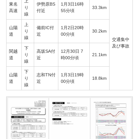
上
東名
伊勢原BS
1月3日16時
り
33.3km
高速
付近
55分頃
線
上
山陽
備前IC付
1月2日20時
り
30.2km
道
近
00分頃
線
交通集中
及び事故
下
関越
高坂SA付
12月30日 7
り
21.1km
道
近
時00分頃
線
下
山陽
志和TN付
1月3日19時
り
18.8km
道
近
00分頃
線