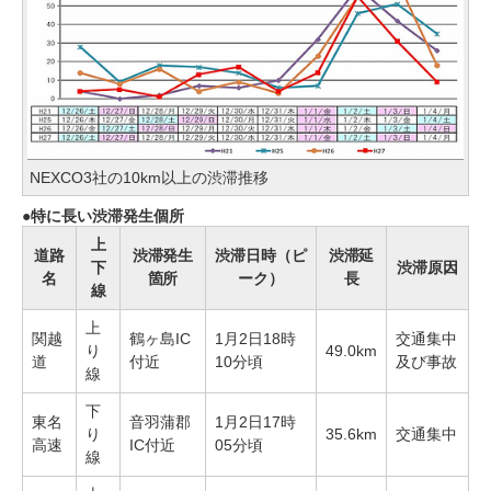
NEXCO3社の10km以上の渋滞推移
特に長い渋滞発生個所
上
道路
渋滞発生
渋滞日時（ピ
渋滞延
下
渋滞原因
名
箇所
ーク）
長
線
上
関越
鶴ヶ島IC
1月2日18時
交通集中
り
49.0km
道
付近
10分頃
及び事故
線
下
東名
音羽蒲郡
1月2日17時
り
35.6km
交通集中
高速
IC付近
05分頃
線