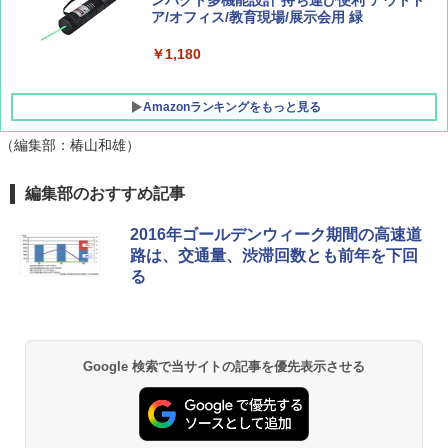
ッシュ 4人用 簡単設置 ポップアップテント P
ンパクト多機能設計 持ち運び便利 アウトド
ATCW-150B エクルベージュ
ア/オフィス/教育現場/展示会用 緑
￥-
￥1,180
Amazonランキングをもっと見る
（編集部：椿山和雄）
編集部のおすすめ記事
2016年ゴールデンウィーク期間の高速道
路は、交通量、渋滞回数とも前年を下回
る
Google 検索で当サイトの記事を優先表示させる