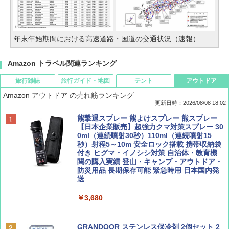
年末年始期間における高速道路・国道の交通状況（速報）
Amazon トラベル関連ランキング
旅行雑誌
旅行ガイド・地図
テント
アウトドア
Amazon アウトドア の売れ筋ランキング
更新日時：2026/08/08 18:02
BE-PAL(ビ-パル) 2026年 9 月号【特別付録:
D40 地球の歩き方 チェンマイ タイ北部の魅
[キャンパーズコレクション 山善] ポップアッ
熊撃退スプレー 熊よけスプレー 熊スプレー
SOTO ミニマル"旅"財布 ランダム2種】
力的な町 2026～2027 地球の歩き方D アジア
プテント 傘みたいに広げて畳める パッとサ
【日本企業販売】超強力クマ対策スプレー 30
ッとサンシェード キューブ フルクローズ メ
0ml（連続噴射30秒）110ml（連続噴射15
ッシュ 簡単設置 ワンタッチテント キャンプ
秒）射程5～10m 安全ロック搭載 携帯収納袋
￥1,500
￥2,079
&ハイキング カーキ PATC-150(KH)
付き ヒグマ・イノシシ対策 自治体・教育機
関の購入実績 登山・キャンプ・アウトドア・
防災用品 長期保存可能 緊急時用 日本国内発
￥6,830
送
ディズニーファン ２０２６年 ９月号 [雑
地球の歩き方 スター・ウォーズ
誌] (ＤＩＳＮＥＹ ＦＡＮ)
￥3,680
PYKES PEAK (パイクスピーク) 着替えテン
￥2,695
ト プライバシー テント 【中が透けない】 1
￥713
人用 折りたたみ 防災グッズ 災害用トイレ ビ
ーチ ピクニック ポップアップテント 携帯 簡
GRANDOOR ステンレス保冷剤 2個セット 2