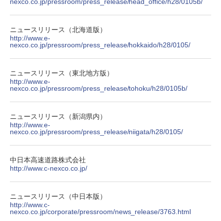
nexco.co.jp/pressroom/press_release/head_office/h28/0105b/
ニュースリリース（北海道版）
http://www.e-
nexco.co.jp/pressroom/press_release/hokkaido/h28/0105/
ニュースリリース（東北地方版）
http://www.e-
nexco.co.jp/pressroom/press_release/tohoku/h28/0105b/
ニュースリリース（新潟県内）
http://www.e-
nexco.co.jp/pressroom/press_release/niigata/h28/0105/
中日本高速道路株式会社
http://www.c-nexco.co.jp/
ニュースリリース（中日本版）
http://www.c-
nexco.co.jp/corporate/pressroom/news_release/3763.html