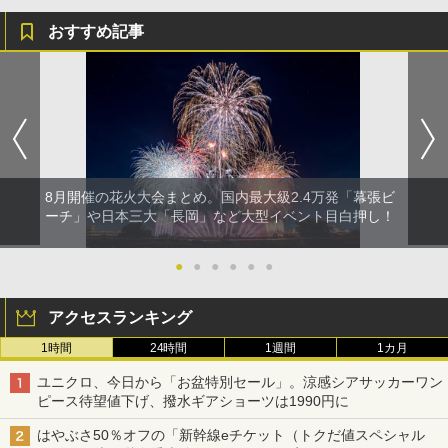
おすすめ記事
8月開催の花火大会まとめ。国内最大級2.4万発「幕張ビ
ーチ」や日本三大「長岡」など大型イベント目白押し！
●
●
●
●
●
●
アクセスランキング
1時間
24時間
1週間
1カ月
ユニクロ、今日から「お盆特別セール」。涼感シアサッカーワン
ピース待望値下げ、撥水ギアショーツは1990円に
はやぶさ50％オフの「新幹線eチケット（トクだ値スペシャル