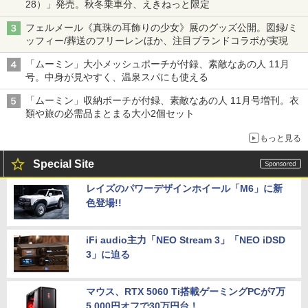
28）」発売。秋冬乗車分、えきねっと限定
フェルメール《真珠の耳飾りの少女》展のグッズ公開。図録/ミ
ッフィー/葬送のフリーレンほか、注目ブランドコラボが実現
「ムーミン」大小メッシュポーチが付録、素敵なあの人 11月
号。中身が見やすく、温泉スパにも使える
「ムーミン」収納ポーチが付録、素敵なあの人 11月号増刊。衣
類や旅の必需品まとまる大小2個セット
もっと見る
Special Site
レイズのパワーデザインホイール「M6」に新
色登場!!
iFi audio主力「NEO Stream 3」「NEO iDSD
3」に迫る
マウス、RTX 5060 Ti搭載ゲーミングPCが7万
5,000円オフで30万円台！