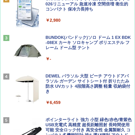
易 トイレテント (グレー)
026リニューアル 急速冷凍 空間倍増 衛生的
コンパクト 保冷力長持ち
山と溪谷 2026年8月号「南アルプス大全」
A09 地球の歩き方 イタリア 2026～2027 地
￥4,980
球の歩き方A ヨーロッパ
￥2,980
￥1,540
￥2,479
ENDLESS BASE 《めざましテレビで紹介》
テント ワンタッチ RENEW 幅200 2-3人用 43
BUNDOK(バンドック)ソロ ドーム 1 EX BDK
500002(88859)
-08EX カーキ ソロキャンプ ポリエステル フ
レーム ドーム型 テント
Coyote No.89 特集 星野道夫 夢見る旅
A26 地球の歩き方 チェコ ポーランド スロヴ
ァキア 2026～2027 地球の歩き方A ヨーロッ
￥5,999
パ
￥-
￥1,540
￥2,277
[キャンパーズコレクション 山善] 傘みたいに
広げるだけ パッとサッとテント ブラックコ
DEWEL パラソル 大型 ビーチ アウトドアパ
ーティング フルクローズ メッシュ 3-4人用
ラソル ガーデン サイトシート付 折りたたみ
簡単設置 ポップアップテント エクルベージ
防水 UVカット 4段階高さ調整 軽量 収納袋付
AIRLINE（エアライン）2026年9月号【特
新しい日本地理 地図・統計・移動から読み
ュ(BC仕様) PATC-150B(EB)
き
集】ボーイング110周年を祝して！
解く (講談社現代新書)
￥9,990
￥6,459
￥1,760
￥1,540
[キャンパーズコレクション 山善] 傘みたいに
ポインターライト 強力 小型 緑色/赤色/青紫色
広げるだけ パッとサッとテント キューブワ
USB充電式 高精度 超長距離照射 長時間使用
イド ブラックコーティング フルクローズ メ
可能 安全ロック付き 高安全性 金属製耐久 コ