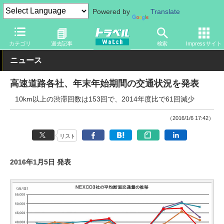
Powered by
Translate
トラベル Watch
企業・政府・官庁
政府・官庁
国土交通省
カテゴリ
過去記事
検索
Impressサイト
ニュース
高速道路各社、年末年始期間の交通状況を発表
10km以上の渋滞回数は153回で、2014年度比で61回減少
（2016/1/6 17:42）
リスト
2016年1月5日 発表