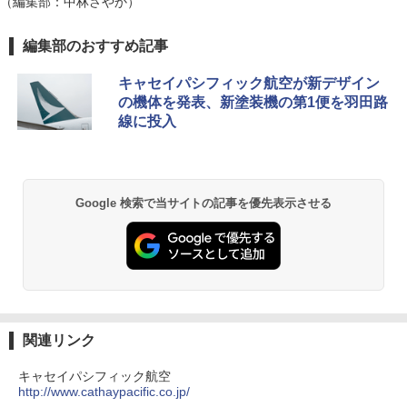
（編集部：中林さやか）
[キャンパーズコレクション 山善] ポップアッ
DEWEL パラソル 大型 ビーチ アウトドアパ
編集部のおすすめ記事
プテント 傘みたいに広げて畳める パッとサ
ラソル ガーデン サイトシート付 折りたたみ
ッとサンシェード キューブ フルクローズ メ
防水 UVカット 4段階高さ調整 軽量 収納袋付
キャセイパシフィック航空が新デザイン
ッシュ 簡単設置 ワンタッチテント キャンプ
き
の機体を発表、新塗装機の第1便を羽田路
&ハイキング カーキ PATC-150(KH)
線に投入
￥6,459
￥6,831
BUNDOK(バンドック)ソロ ドーム 1 EX BDK
PYKES PEAK (パイクスピーク) 着替えテン
-08EX カーキ ソロキャンプ ポリエステル フ
Google 検索で当サイトの記事を優先表示させる
ト プライバシー テント 【中が透けない】 1
レーム テント
人用 折りたたみ 防災グッズ 災害用トイレ ビ
ーチ ピクニック ポップアップテント 携帯 簡
￥14,800
易 トイレテント (ブラック)
￥4,980
GRANDOOR ステンレス保冷剤 2個セット 2
026リニューアル 急速冷凍 空間倍増 衛生的
コンパクト 保冷力長持ち
ENDLESS BASE 《めざましテレビで紹介》
関連リンク
テント ワンタッチ RENEW 幅200 2-3人用 43
￥2,980
500002(88859)
キャセイパシフィック航空
http://www.cathaypacific.co.jp/
￥5,999
ニューエラ New Era キャップ メッシュキャ