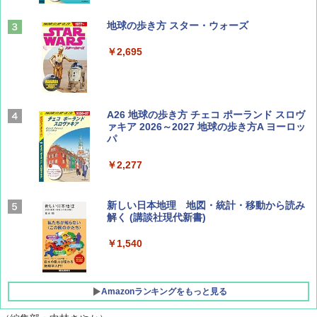
山と溪谷 2026年8月号「南アルプス大全」
地球の歩き方 スター・ウォーズ
￥1,540
￥2,695
Coyote No.89 特集 星野道夫 夢見る旅
A26 地球の歩き方 チェコ ポーランド スロヴ
ァキア 2026～2027 地球の歩き方A ヨーロッ
パ
￥1,540
￥2,277
AIRLINE（エアライン）2026年9月号【特
新しい日本地理 地図・統計・移動から読み
集】ボーイング110周年を祝して！
解く (講談社現代新書)
￥1,760
￥1,540
Amazonランキングをもっと見る