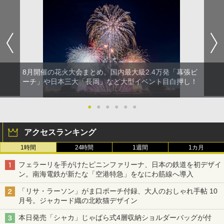
8月開催の花火大会まとめ。国内最大級2.4万発「幕張ビ
ーチ」や日本三大「長岡」など大型イベント目白押し！
●
●
●
●
●
●
アクセスランキング
1時間
24時間
1週間
1カ月
フェラーリを手がけたピニンファリーナ、日本の鉄道を初デザイ
ン。南海電鉄が新たな「空港特急」をなにわ筋線へ導入
「リサ・ラーソン」がま口ポーチ付録、大人のおしゃれ手帖 10
月号。ジャカード織の北欧猫デザイン
本日発売「シャカ」じゃばら式4層収納ショルダーバッグが付