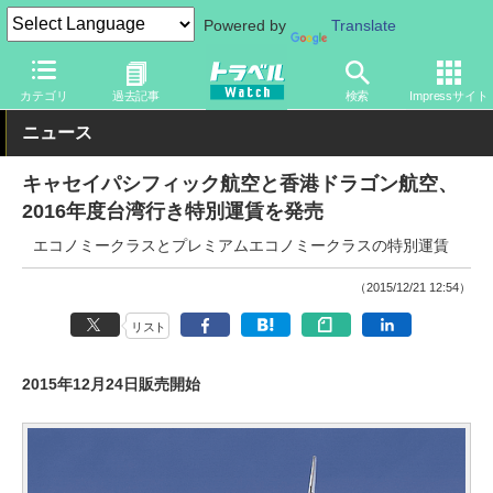
Powered by
Translate
トラベル Watch
企業・政府・官庁
海外エアライン
カテゴリ
過去記事
検索
Impressサイト
ニュース
キャセイパシフィック航空と香港ドラゴン航空、
2016年度台湾行き特別運賃を発売
エコノミークラスとプレミアムエコノミークラスの特別運賃
（2015/12/21 12:54）
リスト
2015年12月24日販売開始