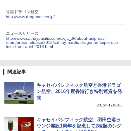
ップ 9FORTY AFrame 15226380 NER37C00
94 ストーン ニューエラキャップ 9FORTYA
香港ドラゴン航空
[キャンパーズコレクション 山善] 傘みたいに
サーフライダーファウンデーション Surfride
http://www.dragonair.co.jp/
広げるだけ パッとサッとテント ブラックコ
r Foundation コラボ Aフレーム メンズ レデ
ーティング フルクローズ メッシュ 3-4人用
ィース 帽子 スナップバック a-frame 9フォー
簡単設置 ポップアップテント エクルベージ
ティー男女兼用ユニセックス 夏用 日除けUV
ニュースリリース
ュ(BC仕様) PATC-150B(EB)
ケア FREE
http://www.cathaypacific.com/cx/ja_JP/about-us/press-
room/press-release/2015/cathay-pacific-dragonair-taipei-eco-
￥9,990
￥4,400
toku-from-april-2016.html
[キャンパーズコレクション 山善] 傘みたいに
熊撃退スプレー 熊よけスプレー 熊スプレー
広げるだけ パッとサッとテント キューブワ
【日本企業販売】超強力クマ対策スプレー 30
関連記事
イド ブラックコーティング フルクローズ メ
0ml（連続噴射30秒）110ml（連続噴射15
ッシュ 4人用 簡単設置 ポップアップテント P
秒）射程5～10m 安全ロック搭載 携帯収納袋
ATCW-150B エクルベージュ
付き ヒグマ・イノシシ対策 自治体・教育機
キャセイパシフィック航空と香港ドラゴ
関の購入実績 登山・キャンプ・アウトドア・
ン航空、2016年度香港行き特別運賃を発
防災用品 長期保存可能 緊急時用 日本国内発
￥-
送
売
2015年12月16日
￥3,680
キャセイパシフィック航空、羽田空港ラ
ウンジ開設1周年を記念して2種類のシグ