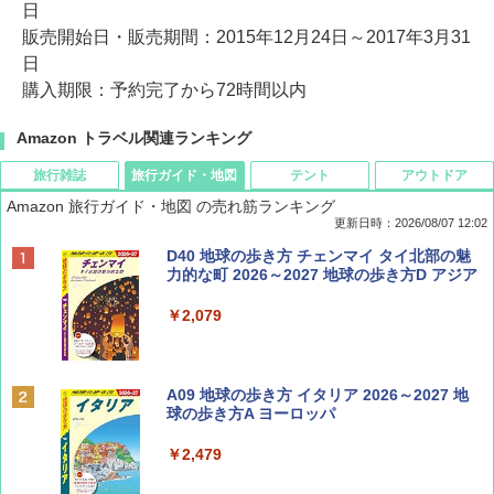
日
販売開始日・販売期間：2015年12月24日～2017年3月31
日
購入期限：予約完了から72時間以内
Amazon トラベル関連ランキング
旅行雑誌
旅行ガイド・地図
テント
アウトドア
Amazon 旅行ガイド・地図 の売れ筋ランキング
更新日時：2026/08/07 12:02
ディズニーファン ２０２６年 ９月号 [雑
D40 地球の歩き方 チェンマイ タイ北部の魅
誌] (ＤＩＳＮＥＹ ＦＡＮ)
力的な町 2026～2027 地球の歩き方D アジア
￥713
￥2,079
BE-PAL(ビ-パル) 2026年 9 月号【特別付録:
A09 地球の歩き方 イタリア 2026～2027 地
SOTO ミニマル"旅"財布 ランダム2種】
球の歩き方A ヨーロッパ
￥1,500
￥2,479