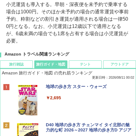
小児運賃も導入する。早朝・深夜便を未予約で乗車する
場合は1000円。そのほか未予約の場合の通常運賃や事前
予約、粋割などの割引き運賃が適用される場合は一律50
0円となる。なお、小児運賃は12歳以下で適用となる
が、6歳未満の場合でも1席を占有する場合は小児運賃が
必要。
Amazon トラベル関連ランキング
旅行雑誌
旅行ガイド・地図
テント
アウトドア
Amazon 旅行ガイド・地図 の売れ筋ランキング
更新日時：2026/08/11 00:02
BE-PAL(ビ-パル) 2026年 10 月号【特別付録:
地球の歩き方 スター・ウォーズ
ノルディスク 4ホール鋳鉄スキレット】
￥2,695
￥1,540
BE-PAL(ビ-パル) 2026年 9 月号【特別付録:
D40 地球の歩き方 チェンマイ タイ北部の魅
SOTO ミニマル"旅"財布 ランダム2種】
力的な町 2026～2027 地球の歩き方D アジア