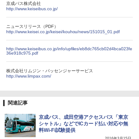
テント ワンタッチ RENEW 幅200 2-3人用 43
関の購入実績 登山・キャンプ・アウトドア・
京成バス株式会社
500002(88859)
防災用品 長期保存可能 緊急時用 日本国内発
http://www.keiseibus.co.jp/
送
￥5,999
￥3,680
ニュースリリース（PDF）
http://www.keisei.co.jp/keisei/kouhou/news/151015_01.pdf
[キャンパーズコレクション 山善] 傘みたいに
広げるだけ パッとサッとテント キューブワ
Across やわらか保冷剤 日本製 固まらない 1
イドプラス ブラックコーティング フルクロ
1cm ソフト 2個セット (2個セット)
http://www.keiseibus.co.jp/info/upfiles/eb8dc765cb02d4bca023fe
36e918c975.pdf
ーズ メッシュ 5人用 簡単設置 ポップアップ
テント PATCW-200B エクルベージュ
￥680
￥15,990
株式会社リムジン・パッセンジャーサービス
http://www.limpax.com/
折りたたみ椅子 アウトドアチェア 伸縮式 キ
ャンプ椅子
[キャンパーズコレクション 山善] 傘みたいに
広げるだけ パッとサッとテント ブラックコ
ーティング フルクローズ メッシュ 3-4人用
￥1,380
関連記事
簡単設置 ポップアップテント エクルベージ
ュ(BC仕様) PATC-150B(EB)
京成バス、成田空港アクセスバス「東京
￥9,990
シャトル」などでICカード払い対応や無
料Wi-Fi試験提供
2016年3月15日