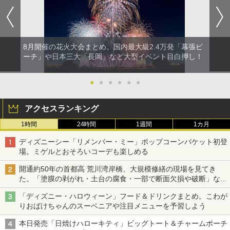
8月開催の花火大会まとめ。国内最大級2.4万発「幕張ビ
ーチ」や日本三大「長岡」など大型イベント目白押し！
●
●
●
●
●
●
アクセスランキング
1時間
24時間
1週間
1カ月
ディズニーシー「リメンバー・ミー」ポップコーンバケット初登
場。ミゲルとおそろいコーデも楽しめる
開通約50年の首都高 荒川湾岸橋、大規模修繕の現場を見てき
た。「塗膜の剥がれ・土台の腐食・一部で断面欠損や破断」など
深刻な損傷、どう直す？
「ディズニー・ハロウィーン」フード＆ドリンクまとめ。こわが
りおばけちゃんのスーベニアや注目メニューを予習しよう
本日発売「日焼けハローキティ」ビッグトート＆チャームポーチ