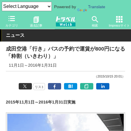
Powered by
Translate
トラベル Watch
企業・政府・官庁
その他
カテゴリ
過去記事
検索
Impressサイト
ニュース
成田空港「行き」バスの予約で運賃が800円になる
「粋割（いきわり）」
11月1日～2016年1月31日
（2015/10/15 20:01）
リスト
2015年11月1日～2016年1月31日実施