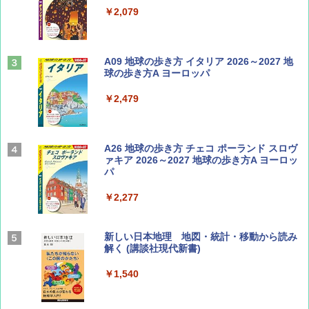
￥1,500
￥2,079
サライ 2026年 9月号 [雑誌]
A09 地球の歩き方 イタリア 2026～2027 地
球の歩き方A ヨーロッパ
￥600
￥2,479
ディズニーファン ２０２６年 ９月号 [雑
A26 地球の歩き方 チェコ ポーランド スロヴ
誌] (ＤＩＳＮＥＹ ＦＡＮ)
ァキア 2026～2027 地球の歩き方A ヨーロッ
パ
￥713
￥2,277
山と溪谷 2026年8月号「南アルプス大全」
新しい日本地理 地図・統計・移動から読み
解く (講談社現代新書)
￥1,540
￥1,540