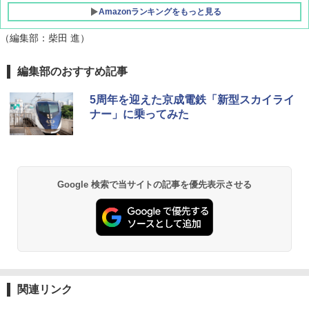
Amazonランキングをもっと見る
（編集部：柴田 進）
[キャンパーズコレクション 山善] テント ワ
DEWEL パラソル 大型 ビーチ アウトドアパ
編集部のおすすめ記事
ンタッチ 遮光率99.99%以上・UVカット率9
ラソル ガーデン サイトシート付 折りたたみ
9.9%生地採用 ブラックコーティング 4人用
防水 UVカット 4段階高さ調整 軽量 収納袋付
5周年を迎えた京成電鉄「新型スカイライ
パッとサッとテントキューブ プレミアム PAT
き
ナー」に乗ってみた
CW-P150B
￥6,459
￥16,816
GRANDOOR ステンレス保冷剤 2個セット 2
PYKES PEAK (パイクスピーク) ポップアッ
026リニューアル 急速冷凍 空間倍増 衛生的
Google 検索で当サイトの記事を優先表示させる
プ テント サンシェード 簡易テント 【一瞬で
コンパクト 保冷力長持ち
パッと広がる 簡単設営】 2~3人用 UVカット
紫外線対策 日よけ 防虫 撥水 ビーチ ピクニッ
￥2,980
ク ペグ・キャリーバッグ付き (2-3P/アプリコ
ットベージュ/2-3P)
熊撃退スプレー 熊よけスプレー 熊スプレー
￥5,980
【日本企業販売】超強力クマ対策スプレー 30
0ml（連続噴射30秒）110ml（連続噴射15
関連リンク
秒）射程5～10m 安全ロック搭載 携帯収納袋
ENDLESS BASE 《めざましテレビで紹介》
付き ヒグマ・イノシシ対策 自治体・教育機