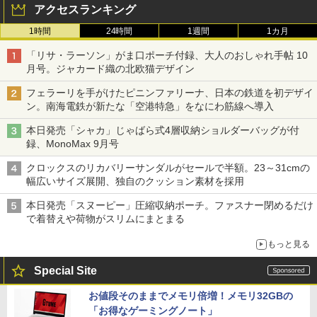
アクセスランキング
1時間
24時間
1週間
1カ月
「リサ・ラーソン」がま口ポーチ付録、大人のおしゃれ手帖 10
月号。ジャカード織の北欧猫デザイン
フェラーリを手がけたピニンファリーナ、日本の鉄道を初デザイ
ン。南海電鉄が新たな「空港特急」をなにわ筋線へ導入
本日発売「シャカ」じゃばら式4層収納ショルダーバッグが付
録、MonoMax 9月号
クロックスのリカバリーサンダルがセールで半額。23～31cmの
幅広いサイズ展開、独自のクッション素材を採用
本日発売「スヌーピー」圧縮収納ポーチ。ファスナー閉めるだけ
で着替えや荷物がスリムにまとまる
もっと見る
Special Site
お値段そのままでメモリ倍増！メモリ32GBの
「お得なゲーミングノート」