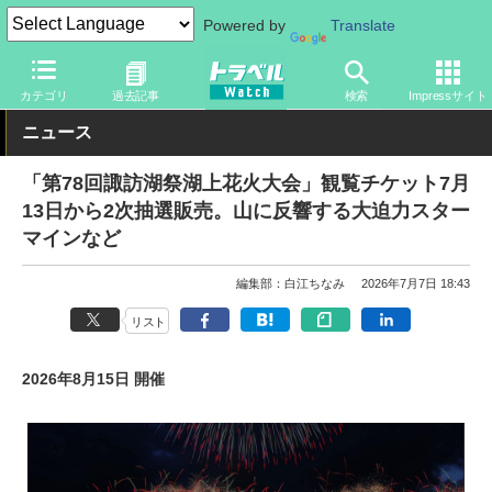
Powered by
Translate
トラベル Watch
旅の情報
目的
季節イベント
カテゴリ
過去記事
検索
Impressサイト
ニュース
「第78回諏訪湖祭湖上花火大会」観覧チケット7月
13日から2次抽選販売。山に反響する大迫力スター
マインなど
編集部：白江ちなみ
2026年7月7日 18:43
リスト
2026年8月15日 開催