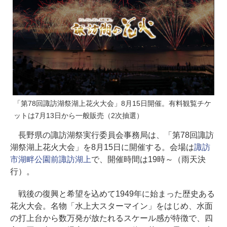
「第78回諏訪湖祭湖上花火大会」8月15日開催。有料観覧チケ
ットは7月13日から一般販売（2次抽選）
長野県の諏訪湖祭実行委員会事務局は、「第78回諏訪
湖祭湖上花火大会」を8月15日に開催する。会場は
諏訪
市湖畔公園前諏訪湖上
で、開催時間は19時～（雨天決
行）。
戦後の復興と希望を込めて1949年に始まった歴史ある
花火大会。名物「水上大スターマイン」をはじめ、水面
の打上台から数万発が放たれるスケール感が特徴で、四