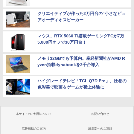
クリエイティブが作った2万円台の“小さなピュ
アオーディオスピーカー”
マウス、RTX 5060 Ti搭載ゲーミングPCが7万
5,000円オフで30万円台！
メモリ32GBでも予算内。産経新聞社がAMD R
yzen搭載dynabookを2千台導入
ハイグレードテレビ「TCL Q7D Pro」。圧巻の
色彩美で映画＆ゲームが極上体験に
本サイトのご利用について
お問い合わせ
広告掲載のご案内
編集部へのご連絡