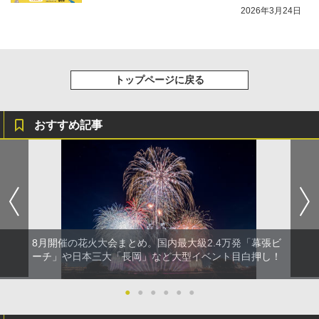
2026年3月24日
トップページに戻る
おすすめ記事
8月開催の花火大会まとめ。国内最大級2.4万発「幕張ビ
ーチ」や日本三大「長岡」など大型イベント目白押し！
●
●
●
●
●
●