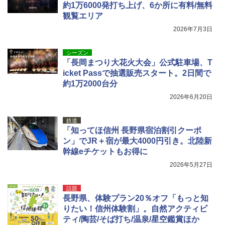
約1万6000発打ち上げ、6か所に有料/無料
観覧エリア
2026年7月3日
シーズン
「長岡まつり大花火大会」公式駐車場、T
icket Passで抽選販売スタート。2日間で
約1万2000台分
2026年6月20日
鉄道
「知ってほ信州 長野県宿泊割引クーポ
ン」でJR＋宿が最大4000円引き。北陸新
幹線eチケットもお得に
2026年5月27日
話題
長野県、体験プラン20％オフ「もっと知
りたい！信州体験割」。自然アクティビ
ティ/陶芸/そば打ち/温泉/星空鑑賞ほか