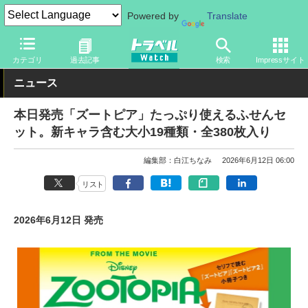
Powered by
Translate
トラベル Watch
旅のアイテム
旅行グッズ
文具
カテゴリ
過去記事
検索
Impressサイト
ニュース
本日発売「ズートピア」たっぷり使えるふせんセ
ット。新キャラ含む大小19種類・全380枚入り
編集部：白江ちなみ
2026年6月12日 06:00
リスト
2026年6月12日 発売