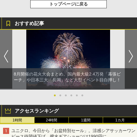
トップページに戻る
おすすめ記事
8月開催の花火大会まとめ。国内最大級2.4万発「幕張ビ
ーチ」や日本三大「長岡」など大型イベント目白押し！
●
●
●
●
●
●
アクセスランキング
1時間
24時間
1週間
1カ月
ユニクロ、今日から「お盆特別セール」。涼感シアサッカーワン
ピース待望値下げ、撥水ギアショーツは1990円に