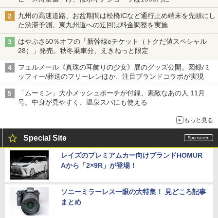
九州の高速道路、お盆期間は松橋ICなど通行止め端末を先頭にし
た渋滞予測。東九州道への迂回は料金調整を実施
はやぶさ50％オフの「新幹線eチケット（トクだ値スペシャル
28）」発売。秋冬乗車分、えきねっと限定
フェルメール《真珠の耳飾りの少女》展のグッズ公開。図録/ミ
ッフィー/葬送のフリーレンほか、注目ブランドコラボが実現
「ムーミン」大小メッシュポーチが付録、素敵なあの人 11月
号。中身が見やすく、温泉スパにも使える
もっと見る
Special Site
レイズのプレミアムカー向けブランドHOMUR
Aから「2×9R」が登場！
ソニーミラーレス一眼の大特集！ 見どころ記事
まとめ