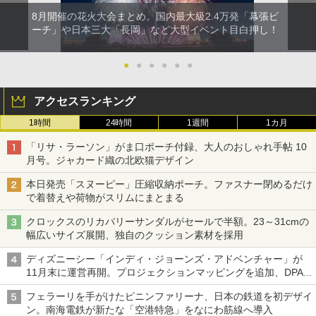
8月開催の花火大会まとめ。国内最大級2.4万発「幕張ビ
ーチ」や日本三大「長岡」など大型イベント目白押し！
●
●
●
●
●
●
アクセスランキング
1時間
24時間
1週間
1カ月
「リサ・ラーソン」がま口ポーチ付録、大人のおしゃれ手帖 10
月号。ジャカード織の北欧猫デザイン
本日発売「スヌーピー」圧縮収納ポーチ。ファスナー閉めるだけ
で着替えや荷物がスリムにまとまる
クロックスのリカバリーサンダルがセールで半額。23～31cmの
幅広いサイズ展開、独自のクッション素材を採用
ディズニーシー「インディ・ジョーンズ・アドベンチャー」が
11月末に運営再開。プロジェクションマッピングを追加、DPA
は1500円
フェラーリを手がけたピニンファリーナ、日本の鉄道を初デザイ
ン。南海電鉄が新たな「空港特急」をなにわ筋線へ導入