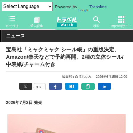
Powered by
Translate
トラベル Watch
イベント
国際博覧会
2025年大阪・関西万博
カテゴリ
過去記事
検索
Impressサイト
ニュース
宝島社「ミャクミャク シール帳」の重版決定、
Amazon/楽天などで予約再開。2種の立体シール/
中表紙/チャーム付き
編集部：白江ちなみ
2026年6月15日 12:00
リスト
2026年7月2日 発売