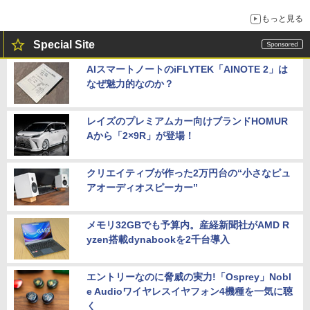
もっと見る
Special Site
AIスマートノートのiFLYTEK「AINOTE 2」は
なぜ魅力的なのか？
レイズのプレミアムカー向けブランドHOMUR
Aから「2×9R」が登場！
クリエイティブが作った2万円台の“小さなピュ
アオーディオスピーカー”
メモリ32GBでも予算内。産経新聞社がAMD R
yzen搭載dynabookを2千台導入
エントリーなのに脅威の実力!「Osprey」Nobl
e Audioワイヤレスイヤフォン4機種を一気に聴
く